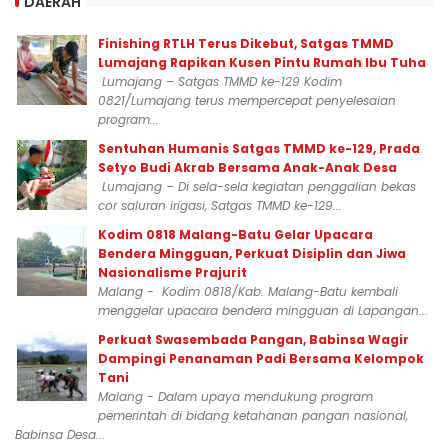
DAERAH
Finishing RTLH Terus Dikebut, Satgas TMMD
Lumajang Rapikan Kusen Pintu Rumah Ibu Tuha
Lumajang – Satgas TMMD ke-129 Kodim
0821/Lumajang terus mempercepat penyelesaian
program...
Sentuhan Humanis Satgas TMMD ke-129, Prada
Setyo Budi Akrab Bersama Anak-Anak Desa
Lumajang – Di sela-sela kegiatan penggalian bekas
cor saluran irigasi, Satgas TMMD ke-129...
Kodim 0818 Malang-Batu Gelar Upacara
Bendera Mingguan, Perkuat Disiplin dan Jiwa
Nasionalisme Prajurit
Malang - Kodim 0818/Kab. Malang-Batu kembali
menggelar upacara bendera mingguan di Lapangan...
Perkuat Swasembada Pangan, Babinsa Wagir
Dampingi Penanaman Padi Bersama Kelompok
Tani
Malang - Dalam upaya mendukung program
pemerintah di bidang ketahanan pangan nasional,
Babinsa Desa...