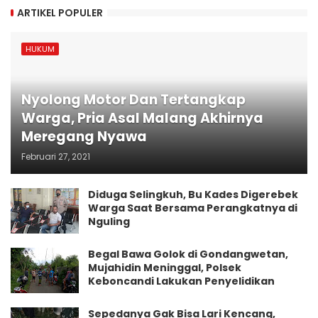
ARTIKEL POPULER
HUKUM
Nyolong Motor Dan Tertangkap
Warga, Pria Asal Malang Akhirnya
Meregang Nyawa
Februari 27, 2021
Diduga Selingkuh, Bu Kades Digerebek
Warga Saat Bersama Perangkatnya di
Nguling
Begal Bawa Golok di Gondangwetan,
Mujahidin Meninggal, Polsek
Keboncandi Lakukan Penyelidikan
Sepedanya Gak Bisa Lari Kencang,