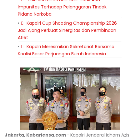
Impunitas Terhadap Pelanggaran Tindak
Pidana Narkoba
Kapolri Cup Shooting Championship 2026
Jadi Ajang Perkuat Sinergitas dan Pembinaan
Atlet
Kapolri Meresmikan Sekretariat Bersama
Koalisi Besar Perjuangan Buruh Indonesia
Jakarta, Kabarlensa.com -
Kapolri Jenderal Idham Azis