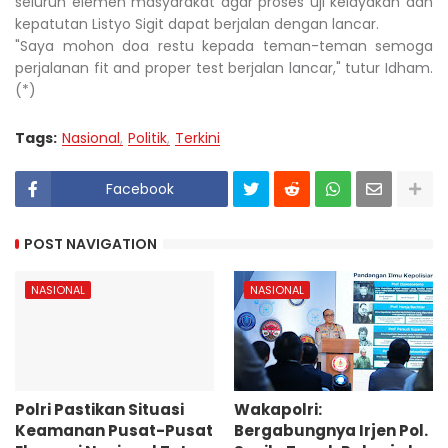
seluruh elemen masyarakat agar proses uji kelayakan dan
kepatutan Listyo Sigit dapat berjalan dengan lancar.
"Saya mohon doa restu kepada teman-teman semoga
perjalanan fit and proper test berjalan lancar," tutur Idham.
(*)
Tags:
Nasional
Politik
Terkini
Facebook
POST NAVIGATION
NASIONAL
NASIONAL
Polri Pastikan Situasi
Wakapolri:
Keamanan Pusat-Pusat
Bergabungnya Irjen Pol.