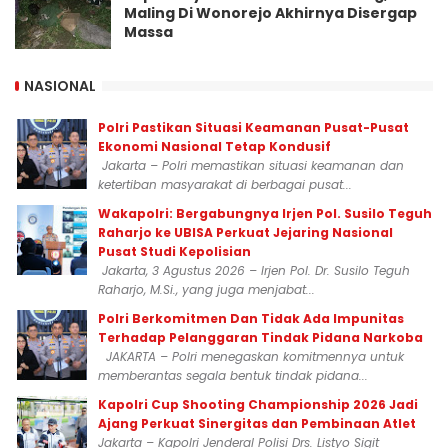
Maling Di Wonorejo Akhirnya Disergap
Massa
NASIONAL
Polri Pastikan Situasi Keamanan Pusat-Pusat
Ekonomi Nasional Tetap Kondusif
Jakarta – Polri memastikan situasi keamanan dan
ketertiban masyarakat di berbagai pusat...
Wakapolri: Bergabungnya Irjen Pol. Susilo Teguh
Raharjo ke UBISA Perkuat Jejaring Nasional
Pusat Studi Kepolisian
Jakarta, 3 Agustus 2026 – Irjen Pol. Dr. Susilo Teguh
Raharjo, M.Si., yang juga menjabat...
Polri Berkomitmen Dan Tidak Ada Impunitas
Terhadap Pelanggaran Tindak Pidana Narkoba
JAKARTA – Polri menegaskan komitmennya untuk
memberantas segala bentuk tindak pidana...
Kapolri Cup Shooting Championship 2026 Jadi
Ajang Perkuat Sinergitas dan Pembinaan Atlet
Jakarta – Kapolri Jenderal Polisi Drs. Listyo Sigit