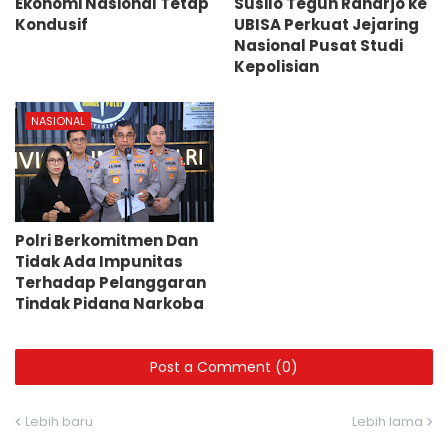
Ekonomi Nasional Tetap
Susilo Teguh Raharjo ke
Kondusif
UBISA Perkuat Jejaring
Nasional Pusat Studi
Kepolisian
NASIONAL
Polri Berkomitmen Dan
Tidak Ada Impunitas
Terhadap Pelanggaran
Tindak Pidana Narkoba
Post a Comment (0)
Lebih baru
Lebih lama