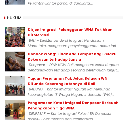
ke kantor-kantor parpol di Surakarta,...
HUKUM
Dirjen Imigrasi: Pelanggaran WNA Tak Akan
Ditoleransi
BALI – Direktur Jenderal Imigrasi, Hendarsam
Marantoko, mengecam penyelenggaraan acara lari...
Donnox Wong: Tidak Ada Tempat bagi Pelaku
Kekerasan terhadap Lansia
Denpasar - DPW NCW Bali mengecam keras dugaan
penganiayaan terhadap seorang perempuan lanjut...
Tujuan Perjalanan Tak Jelas, Belasan WNI
Ditunda Keberangkatannya di Bali
BADUNG – Kantor Imigrasi Ngurah Rai menunda
keberangkatan 13 Warga Negara Indonesia (WNI)...
Pengawasan Ketat Imigrasi Denpasar Berbuah
Penangkapan Tiga WNA
DENPASAR — Kantor Imigrasi Kelas I TPI Denpasar
melalui Seksi Intelijen dan Penindakan...