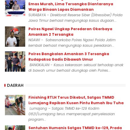
Emas Murah, Lima Tersangka Diantaranya
Warga Binaan Lapas Diamankan
SURABAYA - Direktorat Reserse Siber (Ditressiber) Polda
Jawa Timur berhasil mengungkap kasus dugaan...
Polres Ngawi Ungkap Peredaran Okerbaya
Amankan 2 Tersangka
NGAWI - Satresnarkoba Polres Ngawi Polda Jatim
kembali berhasil mengungkap kasus peredaran...
Polres Bangkalan Amankan 3 Tersangka
Rudapaksa Gadis Dibawah Umur
BANGKALAN - Kasus kekerasan seksual terhadap anak
di bawah umur berhasil diungkap oleh Polres...
DAERAH
Finishing RTLH Terus Dikebut, Satgas TMMD
Lumajang Rapikan Kusen Pintu Rumah Ibu Tuha
Lumajang – Satgas TMMD ke-129 Kodim
0821/Lumajang terus mempercepat penyelesaian
program...
Sentuhan Humanis Satgas TMMD ke-129, Prada