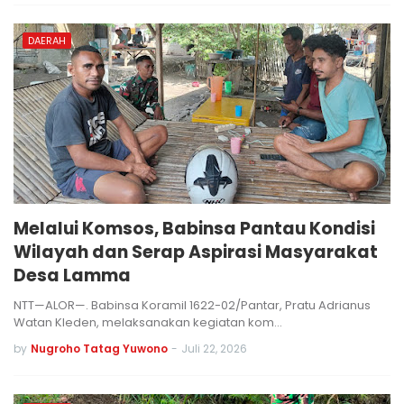
DAERAH
Melalui Komsos, Babinsa Pantau Kondisi
Wilayah dan Serap Aspirasi Masyarakat
Desa Lamma
NTT—ALOR—. Babinsa Koramil 1622-02/Pantar, Pratu Adrianus
Watan Kleden, melaksanakan kegiatan kom…
by
Nugroho Tatag Yuwono
-
Juli 22, 2026