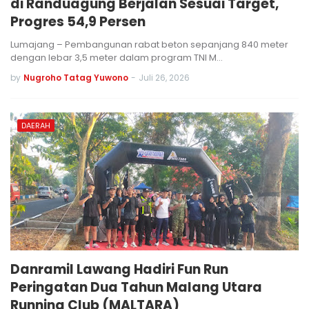
di Randuagung Berjalan Sesuai Target,
Progres 54,9 Persen
Lumajang – Pembangunan rabat beton sepanjang 840 meter
dengan lebar 3,5 meter dalam program TNI M…
by
Nugroho Tatag Yuwono
-
Juli 26, 2026
DAERAH
Danramil Lawang Hadiri Fun Run
Peringatan Dua Tahun Malang Utara
Running Club (MALTARA)