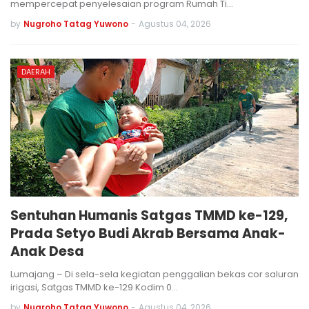
mempercepat penyelesaian program Rumah Ti…
by
Nugroho Tatag Yuwono
-
Agustus 04, 2026
DAERAH
Sentuhan Humanis Satgas TMMD ke-129,
Prada Setyo Budi Akrab Bersama Anak-
Anak Desa
Lumajang – Di sela-sela kegiatan penggalian bekas cor saluran
irigasi, Satgas TMMD ke-129 Kodim 0…
by
Nugroho Tatag Yuwono
-
Agustus 04, 2026