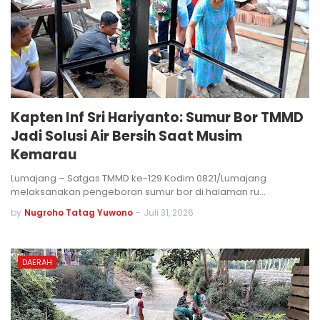
Kapten Inf Sri Hariyanto: Sumur Bor TMMD
Jadi Solusi Air Bersih Saat Musim
Kemarau
Lumajang – Satgas TMMD ke-129 Kodim 0821/Lumajang
melaksanakan pengeboran sumur bor di halaman ru…
by
Nugroho Tatag Yuwono
-
Juli 31, 2026
DAERAH