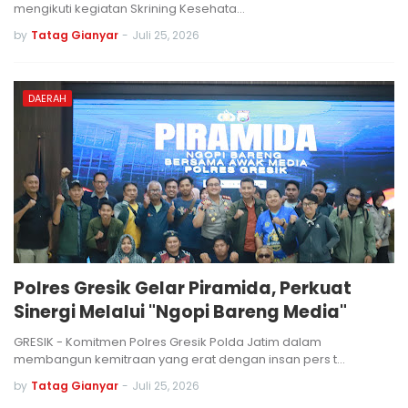
mengikuti kegiatan Skrining Kesehata…
by
Tatag Gianyar
-
Juli 25, 2026
DAERAH
Polres Gresik Gelar Piramida, Perkuat
Sinergi Melalui "Ngopi Bareng Media"
GRESIK - Komitmen Polres Gresik Polda Jatim dalam
membangun kemitraan yang erat dengan insan pers t…
by
Tatag Gianyar
-
Juli 25, 2026