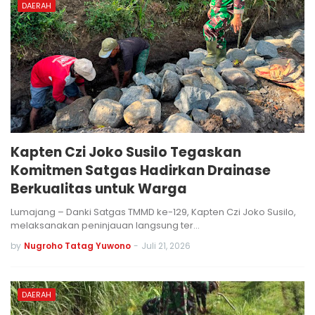
DAERAH
Kapten Czi Joko Susilo Tegaskan
Komitmen Satgas Hadirkan Drainase
Berkualitas untuk Warga
Lumajang – Danki Satgas TMMD ke-129, Kapten Czi Joko Susilo,
melaksanakan peninjauan langsung ter…
by
Nugroho Tatag Yuwono
-
Juli 21, 2026
DAERAH