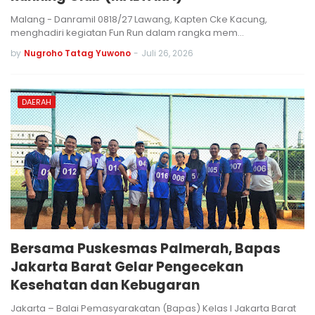
Malang - Danramil 0818/27 Lawang, Kapten Cke Kacung,
menghadiri kegiatan Fun Run dalam rangka mem…
by
Nugroho Tatag Yuwono
-
Juli 26, 2026
DAERAH
Bersama Puskesmas Palmerah, Bapas
Jakarta Barat Gelar Pengecekan
Kesehatan dan Kebugaran
Jakarta – Balai Pemasyarakatan (Bapas) Kelas I Jakarta Barat