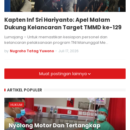
Kapten Inf Sri Hariyanto: Apel Malam
Dukung Kelancaran Target TMMD ke-129
Lumajang – Untuk memastikan kesiapan personel dan
kelancaran pelaksanaan program TNI Manunggal Me…
by
Nugroho Tatag Yuwono
-
Juli 17, 2026
Muat postingan lainnya
ARTIKEL POPULER
HUKUM
Nyolong Motor Dan Tertangkap