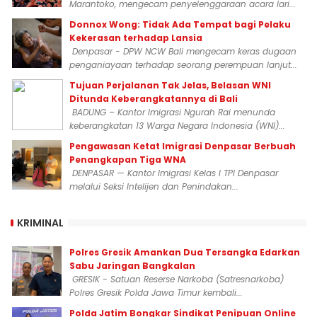
Marantoko, mengecam penyelenggaraan acara lari...
Donnox Wong: Tidak Ada Tempat bagi Pelaku
Kekerasan terhadap Lansia
Denpasar - DPW NCW Bali mengecam keras dugaan
penganiayaan terhadap seorang perempuan lanjut...
Tujuan Perjalanan Tak Jelas, Belasan WNI
Ditunda Keberangkatannya di Bali
BADUNG – Kantor Imigrasi Ngurah Rai menunda
keberangkatan 13 Warga Negara Indonesia (WNI)...
Pengawasan Ketat Imigrasi Denpasar Berbuah
Penangkapan Tiga WNA
DENPASAR — Kantor Imigrasi Kelas I TPI Denpasar
melalui Seksi Intelijen dan Penindakan...
KRIMINAL
Polres Gresik Amankan Dua Tersangka Edarkan
Sabu Jaringan Bangkalan
GRESIK - Satuan Reserse Narkoba (Satresnarkoba)
Polres Gresik Polda Jawa Timur kembali...
Polda Jatim Bongkar Sindikat Penipuan Online