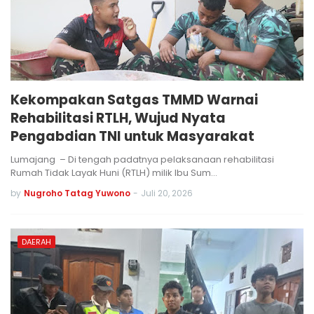
Kekompakan Satgas TMMD Warnai
Rehabilitasi RTLH, Wujud Nyata
Pengabdian TNI untuk Masyarakat
Lumajang – Di tengah padatnya pelaksanaan rehabilitasi
Rumah Tidak Layak Huni (RTLH) milik Ibu Sum…
by
Nugroho Tatag Yuwono
-
Juli 20, 2026
DAERAH