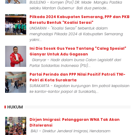
BULELENG - Komjen (Pol) DR. Made Mangku Pastika
selaku Mantan Gubernur Bali dua periode...
Pilkada 2024 Kabupaten Semarang, PPP dan PKB
Bersatu Bentuk "Koalisi Serasi"
UNGARAN - "Koalisi Serasi" terbentuk dalam
menghadapi Pilkada 2024 di Kabupaten Semarang
yakni...
Ini Dia Sosok Gus Yesa Tantang "Caleg Spesial"
Gianyar Untuk Adu Gagasan
Gianyar - Hadir dalam bursa Calon Legislatif dari
Partai Solidaritas Indonesia (PSI)...
Partai Perindo dan PPP Nilai Positif Patroli TNI-
Polri di Kota Surakarta
SURAKARTA - Kegiatan kunjungan tim patroli kepolisian
ke kantor-kantor parpol di Surakarta,...
HUKUM
Dirjen Imigrasi: Pelanggaran WNA Tak Akan
Ditoleransi
BALI – Direktur Jenderal Imigrasi, Hendarsam