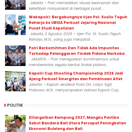
Jakarta – Polri memastikan situasi keamanan dan
ketertiban masyarakat di berbagai pusat...
Wakapolri: Bergabungnya Irjen Pol. Susilo Teguh
Raharjo ke UBISA Perkuat Jejaring Nasional
Pusat Studi Kepolisian
Jakarta, 3 Agustus 2026 – Irjen Pol. Dr. Susilo Teguh
Raharjo, M.Si., yang juga menjabat...
Polri Berkomitmen Dan Tidak Ada Impunitas
Terhadap Pelanggaran Tindak Pidana Narkoba
JAKARTA – Polri menegaskan komitmennya untuk
memberantas segala bentuk tindak pidana...
Kapolri Cup Shooting Championship 2026 Jadi
Ajang Perkuat Sinergitas dan Pembinaan Atlet
Jakarta – Kapolri Jenderal Polisi Drs. Listyo Sigit
Prabowo, M.Si. menyampaikan bahwa Kapolri Cup...
POLITIK
Ditargetkan Rampung 2027, Mangku Pastika
Sebut Bandara Bali Utara Percepat Peningkatan
Ekonomi Buleleng dan Bali