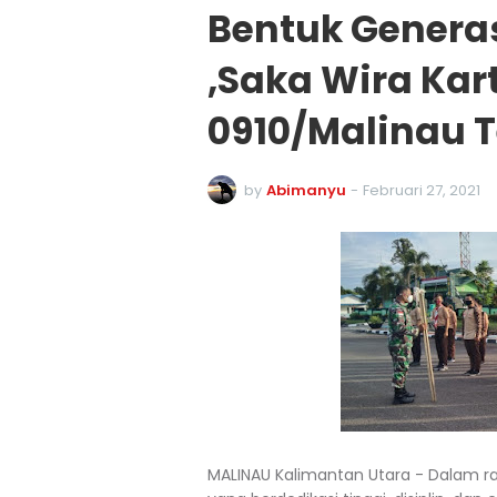
Bentuk Generas
,Saka Wira Kar
0910/Malinau T
by
Abimanyu
-
Februari 27, 2021
MALINAU Kalimantan Utara - Dalam