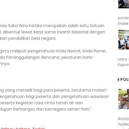
komit
tindak
wa Saka Wira Kartika merupakan salah satu Satuan
, dibentuk lewat kerja sama Kwartir Nasional dengan
n pendidikan bela negara.
gota meliputi pengetahuan Krida Navrat, Krida Pioner,
 Krida Penanggulangan Bencana, peraturan baris-
Listyo
hnya.
Kapolr
POL
ng yang menarik bagi para peserta, terutama materi-
pengetahuan bagi peserta dan pengetahuan wawasan
serta kegiatan rasa cinta tanah air dan
dupan berbangsa dan bernegara sehari-hari,”
BULEL
Pastik