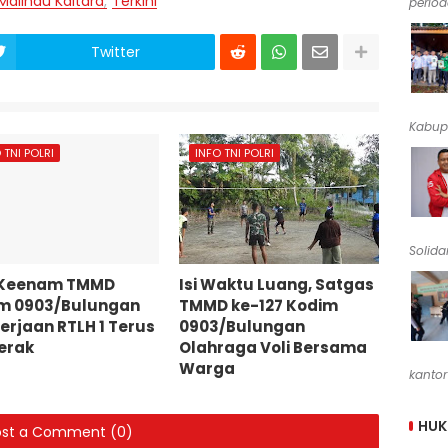
Malinau Kaltara
Terkini
periode
Twitter
Kabup
 TNI POLRI
INFO TNI POLRI
Solidar
 Keenam TMMD
Isi Waktu Luang, Satgas
m 0903/Bulungan
TMMD ke-127 Kodim
erjaan RTLH 1 Terus
0903/Bulungan
erak
Olahraga Voli Bersama
Warga
kantor
HU
ost a Comment (0)