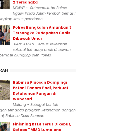
2 Tersangka
NGAWI - Satresnarkoba Polres
Ngawi Polda Jatim kembali berhasil
ngkap kasus peredaran...
Polres Bangkalan Amankan 3
Tersangka Rudapaksa Gadis
Dibawah Umur
BANGKALAN - Kasus kekerasan
seksual terhadap anak di bawah
erhasil diungkap oleh Polres...
RAH
Babinsa Plaosan Dampingi
Petani Tanam Padi, Perkuat
Ketahanan Pangan di
Wonosari
Malang - Sebagai bentuk
gan terhadap program ketahanan pangan
al, Babinsa Desa Plaosan...
Finishing RTLH Terus Dikebut,
Satgas TMMD Lumajang