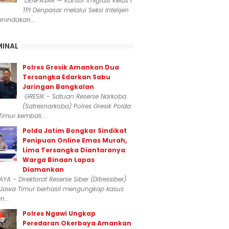
DENPASAR — Kantor Imigrasi Kelas I
TPI Denpasar melalui Seksi Intelijen
nindakan...
MINAL
Polres Gresik Amankan Dua
Tersangka Edarkan Sabu
Jaringan Bangkalan
GRESIK - Satuan Reserse Narkoba
(Satresnarkoba) Polres Gresik Polda
imur kembali...
Polda Jatim Bongkar Sindikat
Penipuan Online Emas Murah,
Lima Tersangka Diantaranya
Warga Binaan Lapas
Diamankan
YA - Direktorat Reserse Siber (Ditressiber)
 Jawa Timur berhasil mengungkap kasus
...
Polres Ngawi Ungkap
Peredaran Okerbaya Amankan