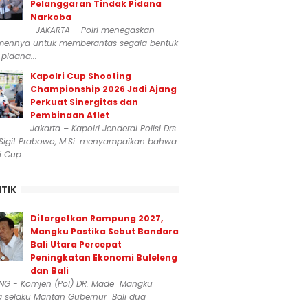
Pelanggaran Tindak Pidana
Narkoba
JAKARTA – Polri menegaskan
mennya untuk memberantas segala bentuk
 pidana...
Kapolri Cup Shooting
Championship 2026 Jadi Ajang
Perkuat Sinergitas dan
Pembinaan Atlet
Jakarta – Kapolri Jenderal Polisi Drs.
 Sigit Prabowo, M.Si. menyampaikan bahwa
i Cup...
ITIK
Ditargetkan Rampung 2027,
Mangku Pastika Sebut Bandara
Bali Utara Percepat
Peningkatan Ekonomi Buleleng
dan Bali
ENG - Komjen (Pol) DR. Made Mangku
a selaku Mantan Gubernur Bali dua