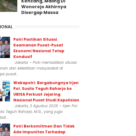
Kencang, Maling Di
Wonorejo Akhirnya
Disergap Massa
IONAL
Polri Pastikan Situasi
Keamanan Pusat-Pusat
Ekonomi Nasional Tetap
Kondusif
Jakarta – Polri memastikan situasi
nan dan ketertiban masyarakat di
ai pusat...
Wakapolri: Bergabungnya Irjen
Pol. Susilo Teguh Raharjo ke
UBISA Perkuat Jejaring
Nasional Pusat Studi Kepolisian
Jakarta, 3 Agustus 2026 – Irjen Pol.
silo Teguh Raharjo, M.Si., yang juga
at...
Polri Berkomitmen Dan Tidak
Ada Impunitas Terhadap