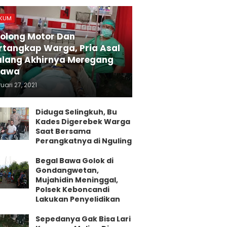
KUM
olong Motor Dan
rtangkap Warga, Pria Asal
lang Akhirnya Meregang
yawa
uari 27, 2021
Diduga Selingkuh, Bu
Kades Digerebek Warga
Saat Bersama
Perangkatnya di Nguling
Begal Bawa Golok di
Gondangwetan,
Mujahidin Meninggal,
Polsek Keboncandi
Lakukan Penyelidikan
Sepedanya Gak Bisa Lari