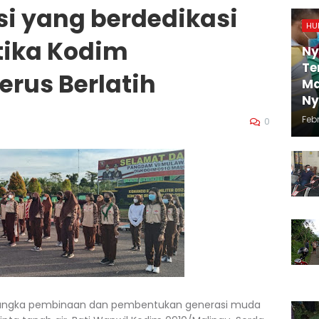
i yang berdedikasi
HU
tika Kodim
Ny
Te
erus Berlatih
Ma
N
Febr
0
 rangka pembinaan dan pembentukan generasi muda