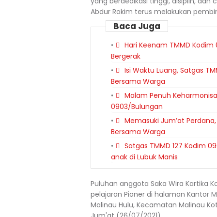
yang berdedikasi tinggi, disiplin, dan
Abdur Rokim terus melakukan pembin
Baca Juga
Hari Keenam TMMD Kodim 0
Bergerak
Isi Waktu Luang, Satgas T
Bersama Warga
Malam Penuh Keharmonisan
0903/Bulungan
Memasuki Jum’at Perdana,
Bersama Warga
Satgas TMMD 127 Kodim 0
anak di Lubuk Manis
Puluhan anggota Saka Wira Kartika 
pelajaran Pioner di halaman Kantor 
Malinau Hulu, Kecamatan Malinau Kot
Jum'at (26/07/2021).