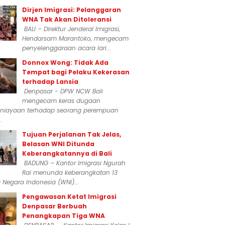
Dirjen Imigrasi: Pelanggaran
WNA Tak Akan Ditoleransi
BALI – Direktur Jenderal Imigrasi,
Hendarsam Marantoko, mengecam
penyelenggaraan acara lari...
Donnox Wong: Tidak Ada
Tempat bagi Pelaku Kekerasan
terhadap Lansia
Denpasar - DPW NCW Bali
mengecam keras dugaan
niayaan terhadap seorang perempuan
.
Tujuan Perjalanan Tak Jelas,
Belasan WNI Ditunda
Keberangkatannya di Bali
BADUNG – Kantor Imigrasi Ngurah
Rai menunda keberangkatan 13
Negara Indonesia (WNI)...
Pengawasan Ketat Imigrasi
Denpasar Berbuah
Penangkapan Tiga WNA