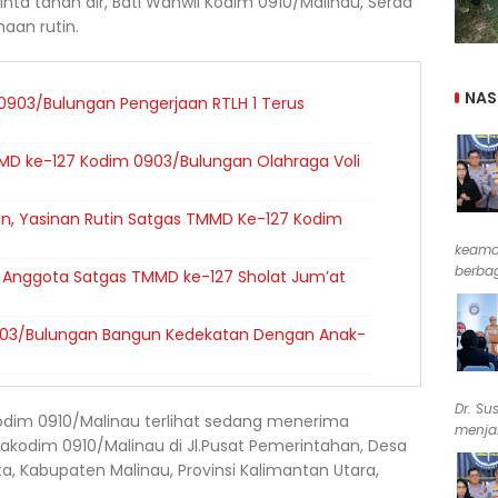
 cinta tanah air, Bati Wanwil Kodim 0910/Malinau, Serda
aan rutin.
NAS
903/Bulungan Pengerjaan RTLH 1 Terus
MMD ke-127 Kodim 0903/Bulungan Olahraga Voli
, Yasinan Rutin Satgas TMMD Ke-127 Kodim
keama
berbag
 Anggota Satgas TMMD ke-127 Sholat Jum’at
903/Bulungan Bangun Kedekatan Dengan Anak-
Dr. Su
Kodim 0910/Malinau terlihat sedang menerima
menjab
Makodim 0910/Malinau di Jl.Pusat Pemerintahan, Desa
a, Kabupaten Malinau, Provinsi Kalimantan Utara,