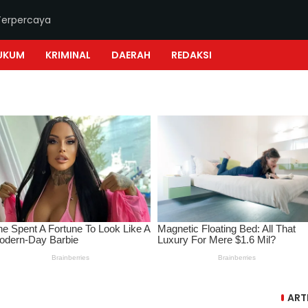
Terpercaya
UKUM
KRIMINAL
DAERAH
REDAKSI
ART