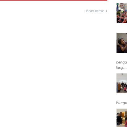
Lebih lama
penga
lanjut..
Warga 