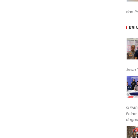
dan Pe
KRI
Jawa T
SURABA
Polda
dugaan