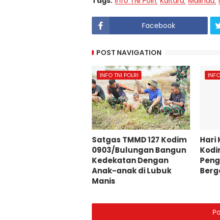
Tags:
Info TNI Polri
Kaltara
Malinau
Facebook
POST NAVIGATION
INFO TNI POLRI
INFO
Satgas TMMD 127 Kodim
Hari
0903/Bulungan Bangun
Kodi
Kedekatan Dengan
Peng
Anak-anak di Lubuk
Berg
Manis
P