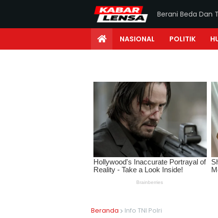
Berani Beda Dan 
NASIONAL
POLITIK
H
Beranda
Info TNI Polri