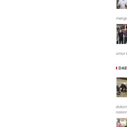
mengu
umur b
DAE
dukun
nasion