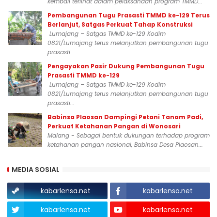
kembali terlihat dalam pelaksanaan program TMMD...
Pembangunan Tugu Prasasti TMMD ke-129 Terus
Berlanjut, Satgas Perkuat Tahap Konstruksi
Lumajang – Satgas TMMD ke-129 Kodim
0821/Lumajang terus melanjutkan pembangunan tugu
prasasti...
Pengayakan Pasir Dukung Pembangunan Tugu
Prasasti TMMD ke-129
Lumajang – Satgas TMMD ke-129 Kodim
0821/Lumajang terus melanjutkan pembangunan tugu
prasasti...
Babinsa Plaosan Dampingi Petani Tanam Padi,
Perkuat Ketahanan Pangan di Wonosari
Malang - Sebagai bentuk dukungan terhadap program
ketahanan pangan nasional, Babinsa Desa Plaosan...
MEDIA SOSIAL
kabarlensa.net
kabarlensa.net
kabarlensa.net
kabarlensa.net