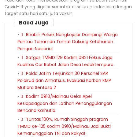
Pasuruan Kota mensukseskan program serbuan vaksinasi
Covid-19 yang digelar serentak di seluruh Indonesia dengan
target satu hari satu juta vaksin.
Baca Juga
Bhabin Polsek Nongkojajar Dampingi Warga
Pantau Tanaman Tomat Dukung Ketahanan
Pangan Nasional
Satgas TMMD 129 Kodim 0821 Fokus Jaga
Kualitas Cor Rabat Jalan Desa Ledoktempuro
Polda Jatim Terjunkan 30 Personel SAR
Polairud dan Almatsus, Evakuasi Korban KMP
Mutiara Sentosa 2
Kodim 0910/Malinau Gelar Apel
Kesiapsiagaan dan Latihan Penanggulangan
Bencana Karhutla.
Tuntas 100%, Rumah Singgah program
TMMD Ke-125 Kodim 0910/Malinau Jadi Bukti
Kemanunggalan TNI dan Rakyat.