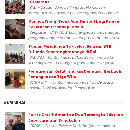
Ditoleransi
BALI – Direktur Jenderal Imigrasi, Hendarsam
Marantoko, mengecam penyelenggaraan acara lari...
Donnox Wong: Tidak Ada Tempat bagi Pelaku
Kekerasan terhadap Lansia
Denpasar - DPW NCW Bali mengecam keras dugaan
penganiayaan terhadap seorang perempuan lanjut...
Tujuan Perjalanan Tak Jelas, Belasan WNI
Ditunda Keberangkatannya di Bali
BADUNG – Kantor Imigrasi Ngurah Rai menunda
keberangkatan 13 Warga Negara Indonesia (WNI)...
Pengawasan Ketat Imigrasi Denpasar Berbuah
Penangkapan Tiga WNA
DENPASAR — Kantor Imigrasi Kelas I TPI Denpasar
melalui Seksi Intelijen dan Penindakan...
KRIMINAL
Polres Gresik Amankan Dua Tersangka Edarkan
Sabu Jaringan Bangkalan
GRESIK - Satuan Reserse Narkoba (Satresnarkoba)