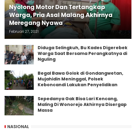
Nyolong Motor Dan Tertangkap
Warga, Pria Asal Malang Akhirnya
Meregang Nyawa
Februari 27, 2021
Diduga Selingkuh, Bu Kades Digerebek
Warga Saat Bersama Perangkatnya di
Nguling
Begal Bawa Golok di Gondangwetan,
Mujahidin Meninggal, Polsek
Keboncandi Lakukan Penyelidikan
Sepedanya Gak Bisa Lari Kencang,
Maling Di Wonorejo Akhirnya Disergap
Massa
NASIONAL