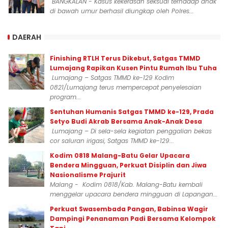
BANGKALAN - Kasus kekerasan seksual terhadap anak
di bawah umur berhasil diungkap oleh Polres...
DAERAH
Finishing RTLH Terus Dikebut, Satgas TMMD
Lumajang Rapikan Kusen Pintu Rumah Ibu Tuha
Lumajang – Satgas TMMD ke-129 Kodim
0821/Lumajang terus mempercepat penyelesaian
program...
Sentuhan Humanis Satgas TMMD ke-129, Prada
Setyo Budi Akrab Bersama Anak-Anak Desa
Lumajang – Di sela-sela kegiatan penggalian bekas
cor saluran irigasi, Satgas TMMD ke-129...
Kodim 0818 Malang-Batu Gelar Upacara
Bendera Mingguan, Perkuat Disiplin dan Jiwa
Nasionalisme Prajurit
Malang - Kodim 0818/Kab. Malang-Batu kembali
menggelar upacara bendera mingguan di Lapangan...
Perkuat Swasembada Pangan, Babinsa Wagir
Dampingi Penanaman Padi Bersama Kelompok