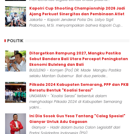
Kapolri Cup Shooting Championship 2026 Jadi
Ajang Perkuat Sinergitas dan Pembinaan Atlet
Jakarta – Kapolri Jenderal Polisi Drs. Listyo Sigit
Prabowo, M.Si. menyampaikan bahwa Kapolri Cup...
POLITIK
Ditargetkan Rampung 2027, Mangku Pastika
Sebut Bandara Bali Utara Percepat Peningkatan
Ekonomi Buleleng dan Bali
BULELENG - Komjen (Pol) DR. Made Mangku Pastika
selaku Mantan Gubernur Bali dua periode...
Pilkada 2024 Kabupaten Semarang, PPP dan PKB
Bersatu Bentuk "Koalisi Serasi"
UNGARAN - "Koalisi Serasi" terbentuk dalam
menghadapi Pilkada 2024 di Kabupaten Semarang
yakni...
Ini Dia Sosok Gus Yesa Tantang "Caleg Spesial"
Gianyar Untuk Adu Gagasan
Gianyar - Hadir dalam bursa Calon Legislatif dari
Partai Solidaritas Indonesia (PSI)...