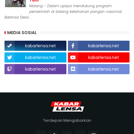
Tani
Malang - Dalam upaya mendukung program
pemerintah di bidang ketahanan pangan nasional,
Babinsa Desa...
MEDIA SOSIAL
kabarlensa.net
kabarlensa.net
kabarlensa.net
kabarlensa.net
kabarlensa.net
kabarlensa.net
Terdepan Mengabarkan