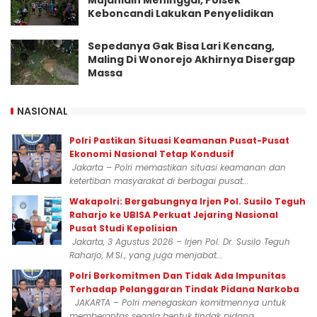
Mujahidin Meninggal, Polsek
Keboncandi Lakukan Penyelidikan
Sepedanya Gak Bisa Lari Kencang,
Maling Di Wonorejo Akhirnya Disergap
Massa
NASIONAL
Polri Pastikan Situasi Keamanan Pusat-Pusat
Ekonomi Nasional Tetap Kondusif
Jakarta – Polri memastikan situasi keamanan dan
ketertiban masyarakat di berbagai pusat...
Wakapolri: Bergabungnya Irjen Pol. Susilo Teguh
Raharjo ke UBISA Perkuat Jejaring Nasional
Pusat Studi Kepolisian
Jakarta, 3 Agustus 2026 – Irjen Pol. Dr. Susilo Teguh
Raharjo, M.Si., yang juga menjabat...
Polri Berkomitmen Dan Tidak Ada Impunitas
Terhadap Pelanggaran Tindak Pidana Narkoba
JAKARTA – Polri menegaskan komitmennya untuk
memberantas segala bentuk tindak pidana...