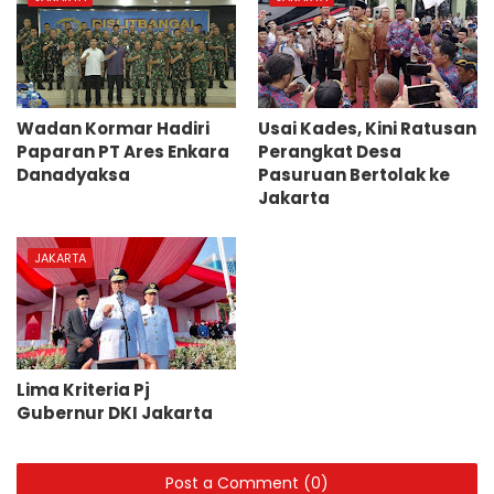
Wadan Kormar Hadiri
Usai Kades, Kini Ratusan
Paparan PT Ares Enkara
Perangkat Desa
Danadyaksa
Pasuruan Bertolak ke
Jakarta
JAKARTA
Lima Kriteria Pj
Gubernur DKI Jakarta
Post a Comment (0)