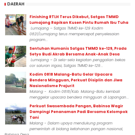
DAERAH
Finishing RTLH Terus Dikebut, Satgas TMMD
Lumajang Rapikan Kusen Pintu Rumah Ibu Tuha
Lumajang – Satgas TMMD ke-129 Kodim
0821/Lumajang terus mempercepat penyelesaian
program...
Sentuhan Humanis Satgas TMMD ke-129, Prada
Setyo Budi Akrab Bersama Anak-Anak Desa
Lumajang – Di sela-sela kegiatan penggalian bekas
cor saluran irigasi, Satgas TMMD ke-129...
Kodim 0818 Malang-Batu Gelar Upacara
Bendera Mingguan, Perkuat Disiplin dan Jiwa
Nasionalisme Prajurit
Malang - Kodim 0818/Kab. Malang-Batu kembali
menggelar upacara bendera mingguan di Lapangan...
Perkuat Swasembada Pangan, Babinsa Wagir
Dampingi Penanaman Padi Bersama Kelompok
Tani
Malang - Dalam upaya mendukung program
pemerintah di bidang ketahanan pangan nasional,
Babinsa Desa...