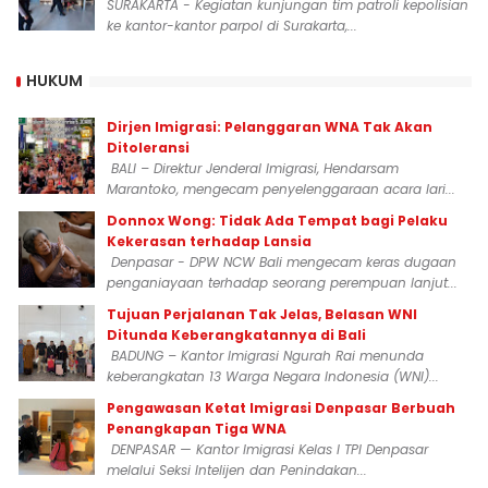
SURAKARTA - Kegiatan kunjungan tim patroli kepolisian
ke kantor-kantor parpol di Surakarta,...
HUKUM
Dirjen Imigrasi: Pelanggaran WNA Tak Akan
Ditoleransi
BALI – Direktur Jenderal Imigrasi, Hendarsam
Marantoko, mengecam penyelenggaraan acara lari...
Donnox Wong: Tidak Ada Tempat bagi Pelaku
Kekerasan terhadap Lansia
Denpasar - DPW NCW Bali mengecam keras dugaan
penganiayaan terhadap seorang perempuan lanjut...
Tujuan Perjalanan Tak Jelas, Belasan WNI
Ditunda Keberangkatannya di Bali
BADUNG – Kantor Imigrasi Ngurah Rai menunda
keberangkatan 13 Warga Negara Indonesia (WNI)...
Pengawasan Ketat Imigrasi Denpasar Berbuah
Penangkapan Tiga WNA
DENPASAR — Kantor Imigrasi Kelas I TPI Denpasar
melalui Seksi Intelijen dan Penindakan...