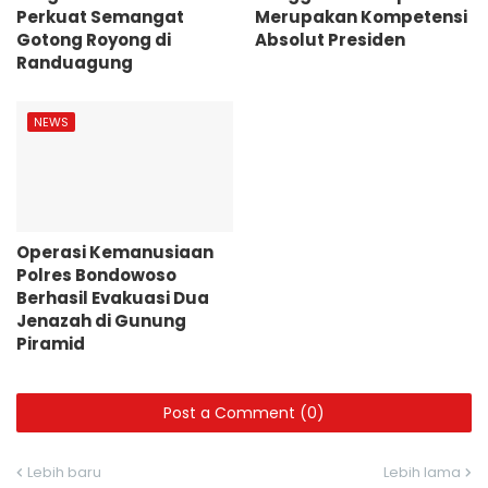
Perkuat Semangat
Merupakan Kompetensi
Gotong Royong di
Absolut Presiden
Randuagung
NEWS
Operasi Kemanusiaan
Polres Bondowoso
Berhasil Evakuasi Dua
Jenazah di Gunung
Piramid
Post a Comment (0)
Lebih baru
Lebih lama