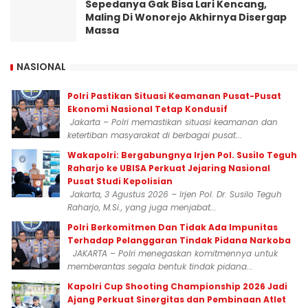
Sepedanya Gak Bisa Lari Kencang,
Maling Di Wonorejo Akhirnya Disergap
Massa
NASIONAL
Polri Pastikan Situasi Keamanan Pusat-Pusat
Ekonomi Nasional Tetap Kondusif
Jakarta – Polri memastikan situasi keamanan dan
ketertiban masyarakat di berbagai pusat...
Wakapolri: Bergabungnya Irjen Pol. Susilo Teguh
Raharjo ke UBISA Perkuat Jejaring Nasional
Pusat Studi Kepolisian
Jakarta, 3 Agustus 2026 – Irjen Pol. Dr. Susilo Teguh
Raharjo, M.Si., yang juga menjabat...
Polri Berkomitmen Dan Tidak Ada Impunitas
Terhadap Pelanggaran Tindak Pidana Narkoba
JAKARTA – Polri menegaskan komitmennya untuk
memberantas segala bentuk tindak pidana...
Kapolri Cup Shooting Championship 2026 Jadi
Ajang Perkuat Sinergitas dan Pembinaan Atlet