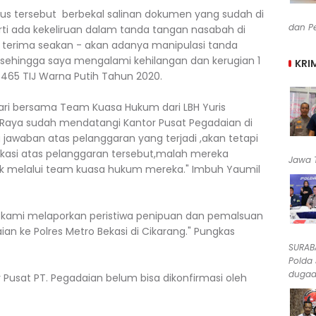
s tersebut berbekal salinan dokumen yang sudah di
dan Pe
rti ada kekeliruan dalam tanda tangan nasabah di
 terima seakan - akan adanya manipulasi tanda
 sehingga saya mengalami kehilangan dan kerugian 1
KRI
65 TIJ Warna Putih Tahun 2020.
tari bersama Team Kuasa Hukum dari LBH Yuris
Raya sudah mendatangi Kantor Pusat Pegadaian di
jawaban atas pelanggaran yang terjadi ,akan tetapi
kasi atas pelanggaran tersebut,malah mereka
Jawa T
 melalui team kuasa hukum mereka." Imbuh Yaumil
ya kami melaporkan peristiwa penipuan dan pemalsuan
ian ke Polres Metro Bekasi di Cikarang." Pungkas
SURABA
Polda
dugaan
r Pusat PT. Pegadaian belum bisa dikonfirmasi oleh