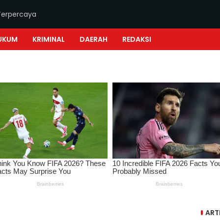
Terpercaya
UKUM
KRIMINAL
DAERAH
REDAKSI
ART