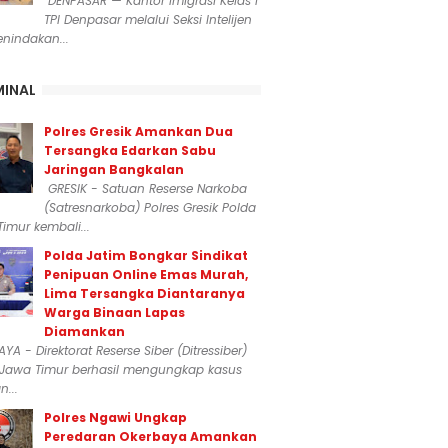
DENPASAR — Kantor Imigrasi Kelas I
TPI Denpasar melalui Seksi Intelijen
nindakan...
MINAL
Polres Gresik Amankan Dua
Tersangka Edarkan Sabu
Jaringan Bangkalan
GRESIK - Satuan Reserse Narkoba
(Satresnarkoba) Polres Gresik Polda
imur kembali...
Polda Jatim Bongkar Sindikat
Penipuan Online Emas Murah,
Lima Tersangka Diantaranya
Warga Binaan Lapas
Diamankan
YA - Direktorat Reserse Siber (Ditressiber)
 Jawa Timur berhasil mengungkap kasus
...
Polres Ngawi Ungkap
Peredaran Okerbaya Amankan