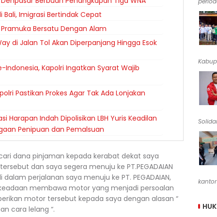
i Denpasar Berbuah Penangkapan Tiga WNA
periode
i Bali, Imigrasi Bertindak Cepat
a Pramuka Bersatu Dengan Alam
Way di Jalan Tol Akan Diperpanjang Hingga Esok
Kabup
e-Indonesia, Kapolri Ingatkan Syarat Wajib
polri Pastikan Prokes Agar Tak Ada Lonjakan
 Harapan Indah Dipolisikan LBH Yuris Keadilan
Solidar
Dugaan Penipuan dan Pemalsuan
encari dana pinjaman kepada kerabat dekat saya
 tersebut dan saya segera menuju ke PT.PEGADAIAN
i dalam perjalanan saya menuju ke PT. PEGADAIAN,
kantor
 keadaan membawa motor yang menjadi persoalan
erikan motor tersebut kepada saya dengan alasan “
HU
n cara lelang “.