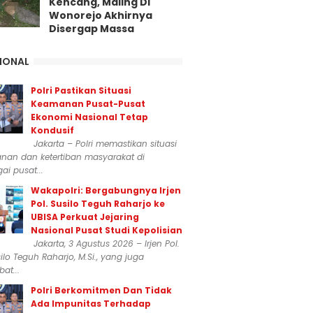
Kencang, Maling Di
Wonorejo Akhirnya
Disergap Massa
IONAL
Polri Pastikan Situasi
Keamanan Pusat-Pusat
Ekonomi Nasional Tetap
Kondusif
Jakarta – Polri memastikan situasi
nan dan ketertiban masyarakat di
ai pusat...
Wakapolri: Bergabungnya Irjen
Pol. Susilo Teguh Raharjo ke
UBISA Perkuat Jejaring
Nasional Pusat Studi Kepolisian
Jakarta, 3 Agustus 2026 – Irjen Pol.
silo Teguh Raharjo, M.Si., yang juga
at...
Polri Berkomitmen Dan Tidak
Ada Impunitas Terhadap