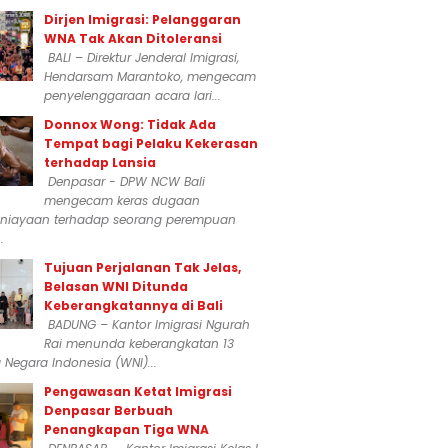
Dirjen Imigrasi: Pelanggaran
WNA Tak Akan Ditoleransi
BALI – Direktur Jenderal Imigrasi,
Hendarsam Marantoko, mengecam
penyelenggaraan acara lari...
Donnox Wong: Tidak Ada
Tempat bagi Pelaku Kekerasan
terhadap Lansia
Denpasar - DPW NCW Bali
mengecam keras dugaan
niayaan terhadap seorang perempuan
.
Tujuan Perjalanan Tak Jelas,
Belasan WNI Ditunda
Keberangkatannya di Bali
BADUNG – Kantor Imigrasi Ngurah
Rai menunda keberangkatan 13
Negara Indonesia (WNI)...
Pengawasan Ketat Imigrasi
Denpasar Berbuah
Penangkapan Tiga WNA