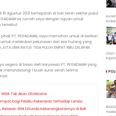
16 Agustus 2021 bertepatan di hari Senin sekitar pukul
komit
. PEGADAIAN ke rumah saya dengan tujuan untuk
tindak
 tersebut.
eh pihak PT. PEGADAIAN, saya memohon untuk di berikan
untuk melakukan pelunasan dari sisa hutang yang
UA JUTA LIMA RATUS TIGA PULUH EMPAT RIBU DELAPAN
i.
Listyo
Kapolr
ya segera di bawa oleh karyawan PT. PEGADAIAN yang
k menandatangi 1 buah surat serah terima
POL
hnya.
n WNA Tak Akan Ditoleransi
mpat bagi Pelaku Kekerasan terhadap Lansia
BULEL
s, Belasan WNI Ditunda Keberangkatannya di Bali
Pastik