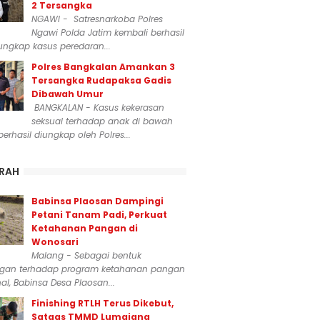
2 Tersangka
NGAWI - Satresnarkoba Polres
Ngawi Polda Jatim kembali berhasil
ngkap kasus peredaran...
Polres Bangkalan Amankan 3
Tersangka Rudapaksa Gadis
Dibawah Umur
BANGKALAN - Kasus kekerasan
seksual terhadap anak di bawah
erhasil diungkap oleh Polres...
RAH
Babinsa Plaosan Dampingi
Petani Tanam Padi, Perkuat
Ketahanan Pangan di
Wonosari
Malang - Sebagai bentuk
gan terhadap program ketahanan pangan
al, Babinsa Desa Plaosan...
Finishing RTLH Terus Dikebut,
Satgas TMMD Lumajang