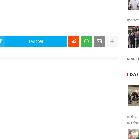
mengu
Twitter
umur b
DAE
dukun
nasion