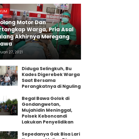
KUM
olong Motor Dan
rtangkap Warga, Pria Asal
lang Akhirnya Meregang
yawa
uari 27, 2021
Diduga Selingkuh, Bu
Kades Digerebek Warga
Saat Bersama
Perangkatnya di Nguling
Begal Bawa Golok di
Gondangwetan,
Mujahidin Meninggal,
Polsek Keboncandi
Lakukan Penyelidikan
Sepedanya Gak Bisa Lari