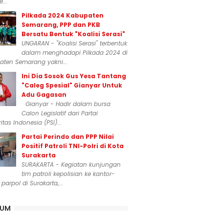
...
Pilkada 2024 Kabupaten
Semarang, PPP dan PKB
Bersatu Bentuk "Koalisi Serasi"
UNGARAN - "Koalisi Serasi" terbentuk
dalam menghadapi Pilkada 2024 di
aten Semarang yakni...
Ini Dia Sosok Gus Yesa Tantang
"Caleg Spesial" Gianyar Untuk
Adu Gagasan
Gianyar - Hadir dalam bursa
Calon Legislatif dari Partai
itas Indonesia (PSI)...
Partai Perindo dan PPP Nilai
Positif Patroli TNI-Polri di Kota
Surakarta
SURAKARTA - Kegiatan kunjungan
tim patroli kepolisian ke kantor-
 parpol di Surakarta,...
KUM