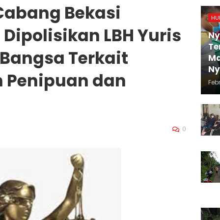
Cabang Bekasi
HU
Dipolisikan LBH Yuris
Ny
Te
Bangsa Terkait
Ma
N
n Penipuan dan
Febr
0