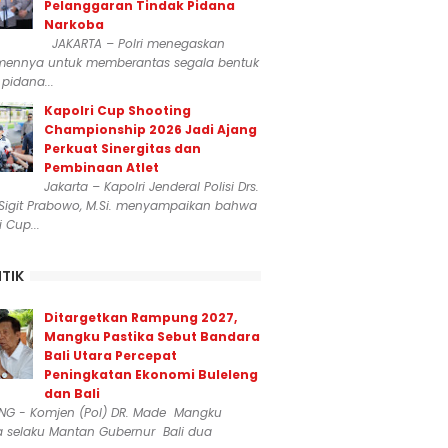
Pelanggaran Tindak Pidana
Narkoba
JAKARTA – Polri menegaskan
mennya untuk memberantas segala bentuk
 pidana...
Kapolri Cup Shooting
Championship 2026 Jadi Ajang
Perkuat Sinergitas dan
Pembinaan Atlet
Jakarta – Kapolri Jenderal Polisi Drs.
 Sigit Prabowo, M.Si. menyampaikan bahwa
i Cup...
ITIK
Ditargetkan Rampung 2027,
Mangku Pastika Sebut Bandara
Bali Utara Percepat
Peningkatan Ekonomi Buleleng
dan Bali
ENG - Komjen (Pol) DR. Made Mangku
a selaku Mantan Gubernur Bali dua