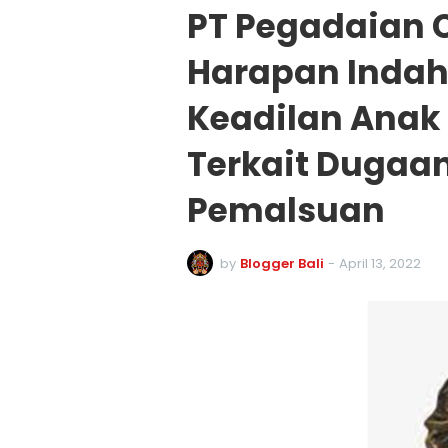
PT Pegadaian 
Harapan Indah 
Keadilan Anak 
Terkait Dugaa
Pemalsuan
by
Blogger Bali
-
April 13, 2022