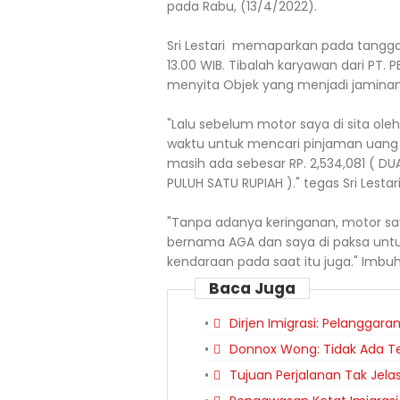
pada Rabu, (13/4/2022).
Sri Lestari memaparkan pada tanggal 
13.00 WIB. Tibalah karyawan dari PT
menyita Objek yang menjadi jaminan
"Lalu sebelum motor saya di sita ol
waktu untuk mencari pinjaman uang 
masih ada sebesar RP. 2,534,081 ( D
PULUH SATU RUPIAH )." tegas Sri Lestar
"Tanpa adanya keringanan, motor sa
bernama AGA dan saya di paksa untu
kendaraan pada saat itu juga." Imbu
Baca Juga
Dirjen Imigrasi: Pelanggara
Donnox Wong: Tidak Ada Te
Tujuan Perjalanan Tak Jela