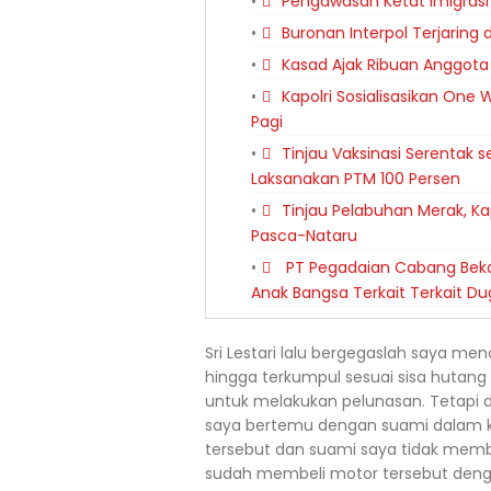
Pengawasan Ketat Imigras
Buronan Interpol Terjaring d
Kasad Ajak Ribuan Anggot
Kapolri Sosialisasikan One 
Pagi
Tinjau Vaksinasi Serentak s
Laksanakan PTM 100 Persen
Tinjau Pelabuhan Merak, Ka
Pasca-Nataru
PT Pegadaian Cabang Bekasi
Anak Bangsa Terkait Terkait 
Sri Lestari lalu bergegaslah saya m
hingga terkumpul sesuai sisa hutang
untuk melakukan pelunasan. Tetapi d
saya bertemu dengan suami dalam
tersebut dan suami saya tidak memb
sudah membeli motor tersebut denga