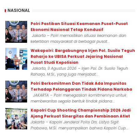
NASIONAL
Polri Pastikan Situasi Keamanan Pusat-Pusat
Ekonomi Nasional Tetap Kondusif
Jakarta – Polri memastikan situasi keamanan dan
ketertiban masyarakat di berbagai pusat...
Wakapolri: Bergabungnya Irjen Pol. Susilo Teguh
Raharjo ke UBISA Perkuat Jejaring Nasional
Pusat Studi Kepolisian
Jakarta, 3 Agustus 2026 – Irjen Pol. Dr. Susilo Teguh
Raharjo, M.Si., yang juga menjabat...
Polri Berkomitmen Dan Tidak Ada Impunitas
Terhadap Pelanggaran Tindak Pidana Narkoba
JAKARTA – Polri menegaskan komitmennya untuk
memberantas segala bentuk tindak pidana...
Kapolri Cup Shooting Championship 2026 Jadi
Ajang Perkuat Sinergitas dan Pembinaan Atlet
Jakarta – Kapolri Jenderal Polisi Drs. Listyo Sigit
Prabowo, M.Si. menyampaikan bahwa Kapolri Cup...