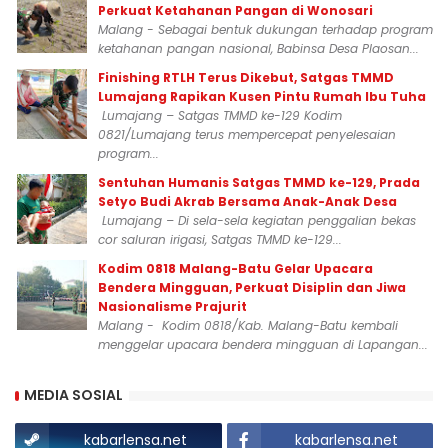
Perkuat Ketahanan Pangan di Wonosari
Malang - Sebagai bentuk dukungan terhadap program
ketahanan pangan nasional, Babinsa Desa Plaosan...
Finishing RTLH Terus Dikebut, Satgas TMMD
Lumajang Rapikan Kusen Pintu Rumah Ibu Tuha
Lumajang – Satgas TMMD ke-129 Kodim
0821/Lumajang terus mempercepat penyelesaian
program...
Sentuhan Humanis Satgas TMMD ke-129, Prada
Setyo Budi Akrab Bersama Anak-Anak Desa
Lumajang – Di sela-sela kegiatan penggalian bekas
cor saluran irigasi, Satgas TMMD ke-129...
Kodim 0818 Malang-Batu Gelar Upacara
Bendera Mingguan, Perkuat Disiplin dan Jiwa
Nasionalisme Prajurit
Malang - Kodim 0818/Kab. Malang-Batu kembali
menggelar upacara bendera mingguan di Lapangan...
MEDIA SOSIAL
kabarlensa.net
kabarlensa.net