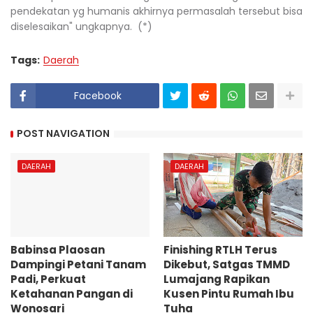
pendekatan yg humanis akhirnya permasalah tersebut bisa
diselesaikan" ungkapnya. (*)
Tags:
Daerah
Facebook
POST NAVIGATION
DAERAH
DAERAH
Babinsa Plaosan
Finishing RTLH Terus
Dampingi Petani Tanam
Dikebut, Satgas TMMD
Padi, Perkuat
Lumajang Rapikan
Ketahanan Pangan di
Kusen Pintu Rumah Ibu
Wonosari
Tuha