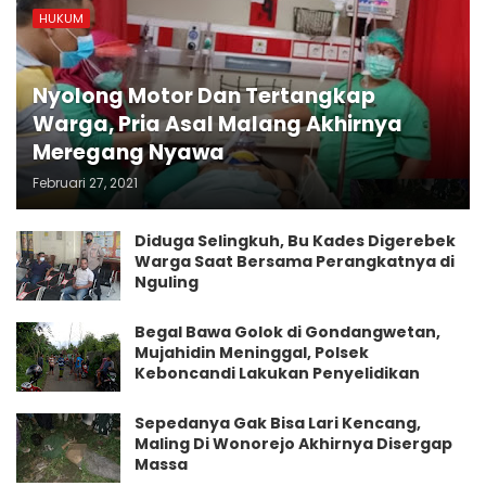
HUKUM
Nyolong Motor Dan Tertangkap
Warga, Pria Asal Malang Akhirnya
Meregang Nyawa
Februari 27, 2021
Diduga Selingkuh, Bu Kades Digerebek
Warga Saat Bersama Perangkatnya di
Nguling
Begal Bawa Golok di Gondangwetan,
Mujahidin Meninggal, Polsek
Keboncandi Lakukan Penyelidikan
Sepedanya Gak Bisa Lari Kencang,
Maling Di Wonorejo Akhirnya Disergap
Massa