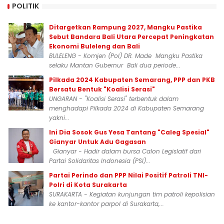
POLITIK
Ditargetkan Rampung 2027, Mangku Pastika
Sebut Bandara Bali Utara Percepat Peningkatan
Ekonomi Buleleng dan Bali
BULELENG - Komjen (Pol) DR. Made Mangku Pastika
selaku Mantan Gubernur Bali dua periode...
Pilkada 2024 Kabupaten Semarang, PPP dan PKB
Bersatu Bentuk "Koalisi Serasi"
UNGARAN - "Koalisi Serasi" terbentuk dalam
menghadapi Pilkada 2024 di Kabupaten Semarang
yakni...
Ini Dia Sosok Gus Yesa Tantang "Caleg Spesial"
Gianyar Untuk Adu Gagasan
Gianyar - Hadir dalam bursa Calon Legislatif dari
Partai Solidaritas Indonesia (PSI)...
Partai Perindo dan PPP Nilai Positif Patroli TNI-
Polri di Kota Surakarta
SURAKARTA - Kegiatan kunjungan tim patroli kepolisian
ke kantor-kantor parpol di Surakarta,...