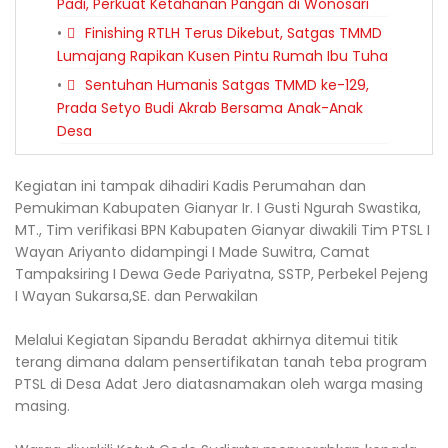
Padi, Perkuat Ketahanan Pangan di Wonosari
Finishing RTLH Terus Dikebut, Satgas TMMD
Lumajang Rapikan Kusen Pintu Rumah Ibu Tuha
Sentuhan Humanis Satgas TMMD ke-129,
Prada Setyo Budi Akrab Bersama Anak-Anak
Desa
Kegiatan ini tampak dihadiri Kadis Perumahan dan
Pemukiman Kabupaten Gianyar Ir. I Gusti Ngurah Swastika,
MT., Tim verifikasi BPN Kabupaten Gianyar diwakili Tim PTSL I
Wayan Ariyanto didampingi I Made Suwitra, Camat
Tampaksiring I Dewa Gede Pariyatna, SSTP, Perbekel Pejeng
I Wayan Sukarsa,SE. dan Perwakilan
Melalui Kegiatan Sipandu Beradat akhirnya ditemui titik
terang dimana dalam pensertifikatan tanah teba program
PTSL di Desa Adat Jero diatasnamakan oleh warga masing
masing.