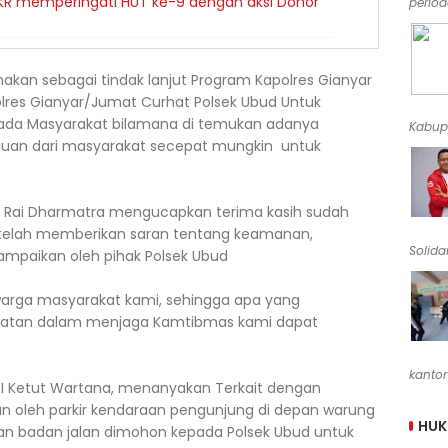
KR memperingati HUT ke-9 dengan aksi Donor
periode
nakan sebagai tindak lanjut Program Kapolres Gianyar
Polres Gianyar/Jumat Curhat Polsek Ubud Untuk
pada Masyarakat bilamana di temukan adanya
Kabup
duan dari masyarakat secepat mungkin untuk
 Rai Dharmatra mengucapkan terima kasih sudah
g telah memberikan saran tentang keamanan,
Solidar
ampaikan oleh pihak Polsek Ubud
e warga masyarakat kami, sehingga apa yang
ewatan dalam menjaga Kamtibmas kami dapat
kantor
 I Ketut Wartana, menanyakan Terkait dengan
 oleh parkir kendaraan pengunjung di depan warung
HU
 badan jalan dimohon kepada Polsek Ubud untuk