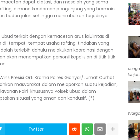
kemacetan dapat diatasi, dan masalah yang sama
 rafting, dimana kendaraan pengunjung yang bermain
kan badan jalan sehingga menimbulkan terjadinya
 Ubud terkait dengan kemacetan arus lalulintas di
di tempat-tempat usaha rafting, tindakan yang
 adalah terlebih dahulu melakukan koordinasi dengan
an akan menempatkan personil kepolisian di titik titik
an.
penga
lanjut..
Wins Presisi Orti Krama Polres Gianyar/Jumat Curhat
hkan masyarakat dalam melaporkan suatu kejadian,
elayanan Polri khususnya Polsek Ubud dalam
akan situasi yang aman dan kondusif. (*)
Warga 
Twitter