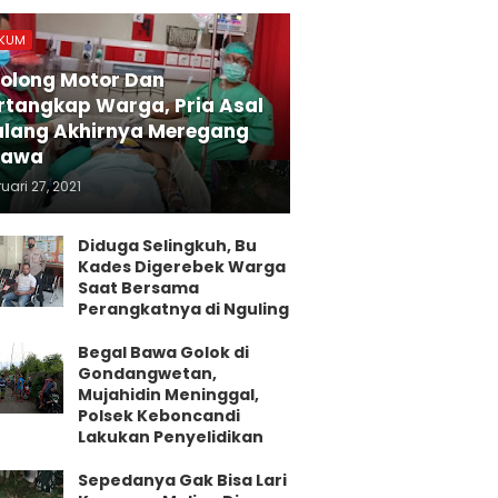
KUM
olong Motor Dan
rtangkap Warga, Pria Asal
lang Akhirnya Meregang
yawa
uari 27, 2021
Diduga Selingkuh, Bu
Kades Digerebek Warga
Saat Bersama
Perangkatnya di Nguling
Begal Bawa Golok di
Gondangwetan,
Mujahidin Meninggal,
Polsek Keboncandi
Lakukan Penyelidikan
Sepedanya Gak Bisa Lari