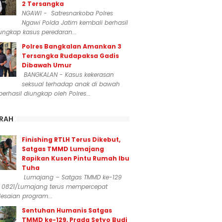
2 Tersangka
NGAWI - Satresnarkoba Polres
Ngawi Polda Jatim kembali berhasil
ngkap kasus peredaran...
Polres Bangkalan Amankan 3
Tersangka Rudapaksa Gadis
Dibawah Umur
BANGKALAN - Kasus kekerasan
seksual terhadap anak di bawah
erhasil diungkap oleh Polres...
RAH
Finishing RTLH Terus Dikebut,
Satgas TMMD Lumajang
Rapikan Kusen Pintu Rumah Ibu
Tuha
Lumajang – Satgas TMMD ke-129
 0821/Lumajang terus mempercepat
esaian program...
Sentuhan Humanis Satgas
TMMD ke-129, Prada Setyo Budi