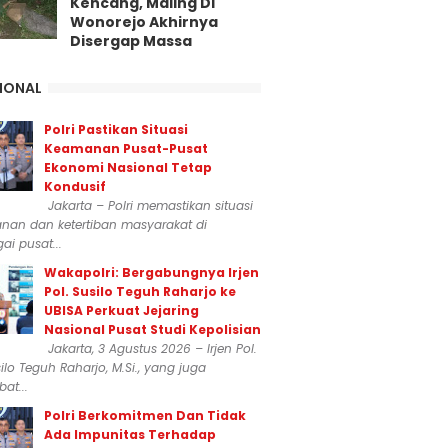
Kencang, Maling Di
Wonorejo Akhirnya
Disergap Massa
IONAL
Polri Pastikan Situasi
Keamanan Pusat-Pusat
Ekonomi Nasional Tetap
Kondusif
Jakarta – Polri memastikan situasi
nan dan ketertiban masyarakat di
ai pusat...
Wakapolri: Bergabungnya Irjen
Pol. Susilo Teguh Raharjo ke
UBISA Perkuat Jejaring
Nasional Pusat Studi Kepolisian
Jakarta, 3 Agustus 2026 – Irjen Pol.
silo Teguh Raharjo, M.Si., yang juga
at...
Polri Berkomitmen Dan Tidak
Ada Impunitas Terhadap