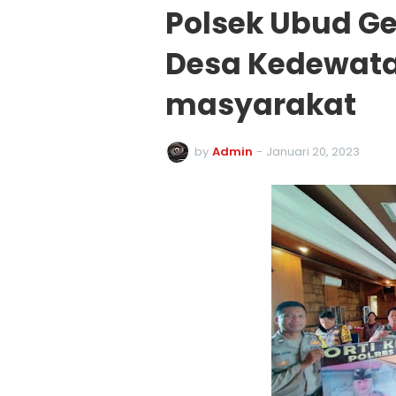
Polsek Ubud Ge
Desa Kedewata
masyarakat
by
Admin
-
Januari 20, 2023