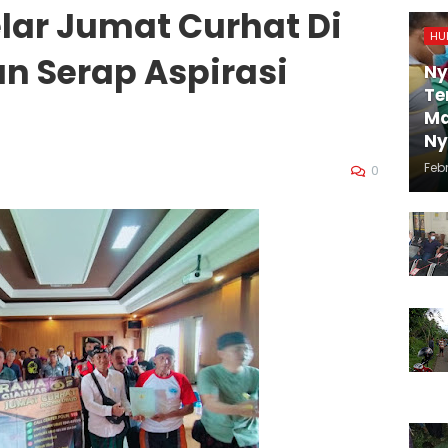
lar Jumat Curhat Di
HU
n Serap Aspirasi
Ny
Te
Ma
N
Febr
0