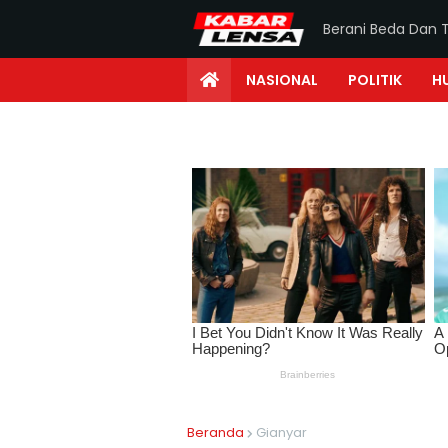
Berani Beda Dan 
NASIONAL
POLITIK
H
Beranda
Gianyar