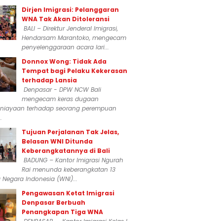
Dirjen Imigrasi: Pelanggaran
WNA Tak Akan Ditoleransi
BALI – Direktur Jenderal Imigrasi,
Hendarsam Marantoko, mengecam
penyelenggaraan acara lari...
Donnox Wong: Tidak Ada
Tempat bagi Pelaku Kekerasan
terhadap Lansia
Denpasar - DPW NCW Bali
mengecam keras dugaan
niayaan terhadap seorang perempuan
.
Tujuan Perjalanan Tak Jelas,
Belasan WNI Ditunda
Keberangkatannya di Bali
BADUNG – Kantor Imigrasi Ngurah
Rai menunda keberangkatan 13
Negara Indonesia (WNI)...
Pengawasan Ketat Imigrasi
Denpasar Berbuah
Penangkapan Tiga WNA