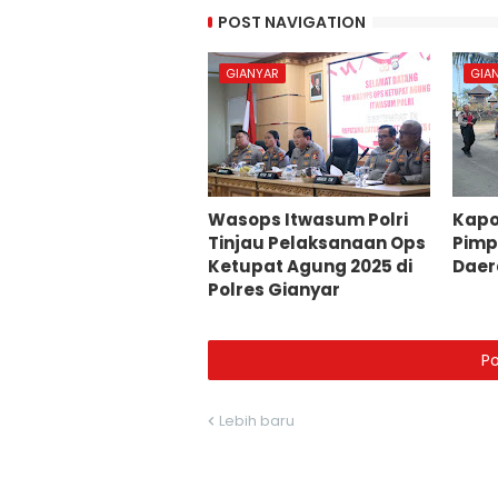
POST NAVIGATION
GIANYAR
GIA
Wasops Itwasum Polri
Kapo
Tinjau Pelaksanaan Ops
Pimpi
Ketupat Agung 2025 di
Daer
Polres Gianyar
P
Lebih baru