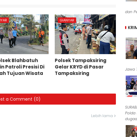
dan Pe
NYAR
GIANYAR
KRI
lsek Blahbatuh
Polsek Tampaksiring
n Patroli Presisi Di
Gelar KRYD di Pasar
Jawa T
ah Tujuan Wisata
Tampaksiring
ost a Comment (0)
SURABA
Polda
Lebih lama
dugaan