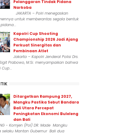
Pelanggaran Tindak Pidana
Narkoba
JAKARTA – Polri menegaskan
mennya untuk memberantas segala bentuk
 pidana...
Kapolri Cup Shooting
Championship 2026 Jadi Ajang
Perkuat Sinergitas dan
Pembinaan Atlet
Jakarta – Kapolri Jenderal Polisi Drs.
 Sigit Prabowo, M.Si. menyampaikan bahwa
i Cup...
ITIK
Ditargetkan Rampung 2027,
Mangku Pastika Sebut Bandara
Bali Utara Percepat
Peningkatan Ekonomi Buleleng
dan Bali
ENG - Komjen (Pol) DR. Made Mangku
a selaku Mantan Gubernur Bali dua