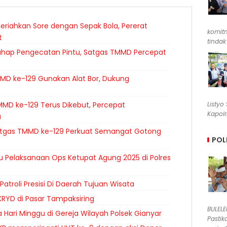
riahkan Sore dengan Sepak Bola, Pererat
komit
t
tindak
ahap Pengecatan Pintu, Satgas TMMD Percepat
MD ke-129 Gunakan Alat Bor, Dukung
MD ke-129 Terus Dikebut, Percepat
Listyo
Kapolr
a
atgas TMMD ke-129 Perkuat Semangat Gotong
POL
u Pelaksanaan Ops Ketupat Agung 2025 di Polres
atroli Presisi Di Daerah Tujuan Wisata
KRYD di Pasar Tampaksiring
BULEL
Hari Minggu di Gereja Wilayah Polsek Gianyar
Pastik