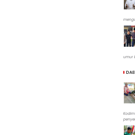
mengu
umur b
DAE
Kodim
penyel