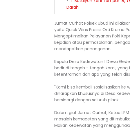
Batalyon Zeni Tempur 18/Y
Darah
Jumat Curhat Polsek Ubud ini dilaksa
yaitu Quick Wins Presisi Orti Krama 
Mengoptimalkan Pelayanan Polri Ke
kejadian atau permasalahan, penga
mendapatkan penanganan.
Kepala Desa Kedewatan I Dewa Gede
hadir di tengah - tengah kami, yan
ketentraman dan apa yang telah dis
"Kami bisa kembali sosialisasikan k
diharapkan khususnya di Desa Ked
bersinergi dengan seluruh pihak.
Dalam giat Jumat Curhat, Ketua LPM
masalah kemacetan yang ditimbulkan
Makan Kedewatan yang menggunakan