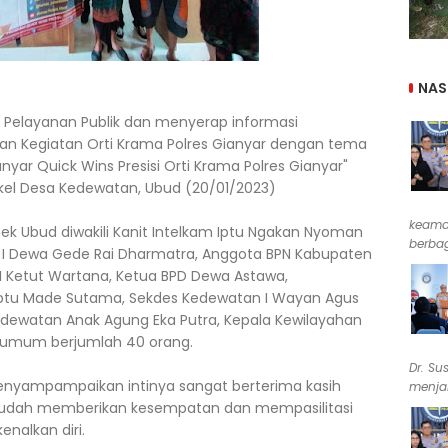
NAS
 Pelayanan Publik dan menyerap informasi
an Kegiatan Orti Krama Polres Gianyar dengan tema
yar Quick Wins Presisi Orti Krama Polres Gianyar"
kel Desa Kedewatan, Ubud (20/01/2023)
keama
sek Ubud diwakili Kanit Intelkam Iptu Ngakan Nyoman
berbag
 I Dewa Gede Rai Dharmatra, Anggota BPN Kabupaten
I Ketut Wartana, Ketua BPD Dewa Astawa,
ptu Made Sutama, Sekdes Kedewatan I Wayan Agus
edewatan Anak Agung Eka Putra, Kepala Kewilayahan
 umum berjumlah 40 orang.
Dr. Su
nyampampaikan intinya sangat berterima kasih
menjab
 sudah memberikan kesempatan dan mempasilitasi
enalkan diri.