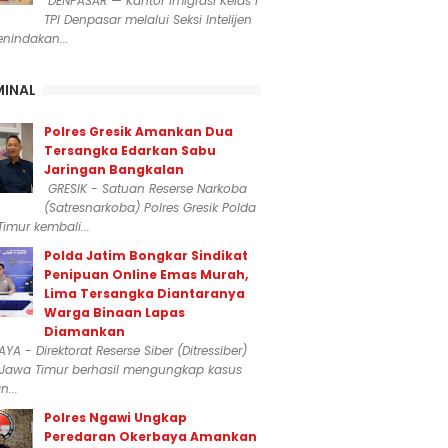
DENPASAR — Kantor Imigrasi Kelas I
TPI Denpasar melalui Seksi Intelijen
nindakan...
MINAL
Polres Gresik Amankan Dua
Tersangka Edarkan Sabu
Jaringan Bangkalan
GRESIK - Satuan Reserse Narkoba
(Satresnarkoba) Polres Gresik Polda
imur kembali...
Polda Jatim Bongkar Sindikat
Penipuan Online Emas Murah,
Lima Tersangka Diantaranya
Warga Binaan Lapas
Diamankan
YA - Direktorat Reserse Siber (Ditressiber)
 Jawa Timur berhasil mengungkap kasus
...
Polres Ngawi Ungkap
Peredaran Okerbaya Amankan