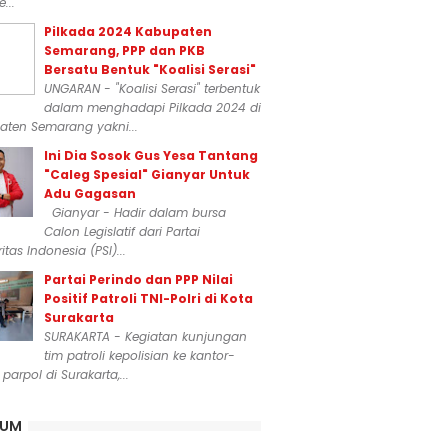
...
Pilkada 2024 Kabupaten
Semarang, PPP dan PKB
Bersatu Bentuk "Koalisi Serasi"
UNGARAN - "Koalisi Serasi" terbentuk
dalam menghadapi Pilkada 2024 di
aten Semarang yakni...
Ini Dia Sosok Gus Yesa Tantang
"Caleg Spesial" Gianyar Untuk
Adu Gagasan
Gianyar - Hadir dalam bursa
Calon Legislatif dari Partai
itas Indonesia (PSI)...
Partai Perindo dan PPP Nilai
Positif Patroli TNI-Polri di Kota
Surakarta
SURAKARTA - Kegiatan kunjungan
tim patroli kepolisian ke kantor-
 parpol di Surakarta,...
KUM