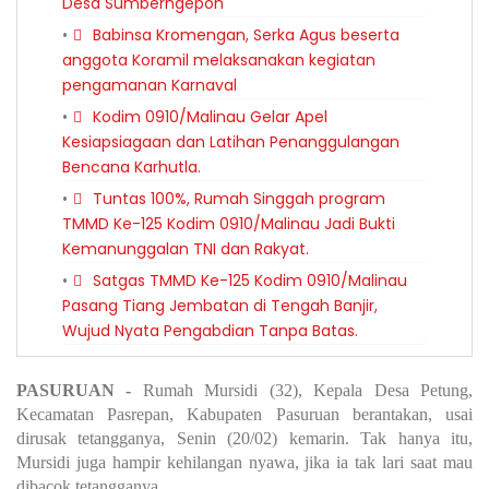
Desa Sumberngepoh
Babinsa Kromengan, Serka Agus beserta
anggota Koramil melaksanakan kegiatan
pengamanan Karnaval
Kodim 0910/Malinau Gelar Apel
Kesiapsiagaan dan Latihan Penanggulangan
Bencana Karhutla.
Tuntas 100%, Rumah Singgah program
TMMD Ke-125 Kodim 0910/Malinau Jadi Bukti
Kemanunggalan TNI dan Rakyat.
Satgas TMMD Ke-125 Kodim 0910/Malinau
Pasang Tiang Jembatan di Tengah Banjir,
Wujud Nyata Pengabdian Tanpa Batas.
PASURUAN -
Rumah Mursidi (32), Kepala Desa Petung,
Kecamatan Pasrepan, Kabupaten Pasuruan berantakan, usai
dirusak tetangganya, Senin (20/02) kemarin. Tak hanya itu,
Mursidi juga hampir kehilangan nyawa, jika ia tak lari saat mau
dibacok tetangganya.