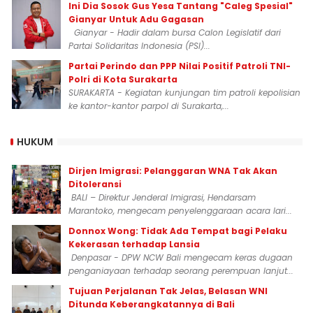
Ini Dia Sosok Gus Yesa Tantang "Caleg Spesial"
Gianyar Untuk Adu Gagasan
Gianyar - Hadir dalam bursa Calon Legislatif dari
Partai Solidaritas Indonesia (PSI)...
Partai Perindo dan PPP Nilai Positif Patroli TNI-
Polri di Kota Surakarta
SURAKARTA - Kegiatan kunjungan tim patroli kepolisian
ke kantor-kantor parpol di Surakarta,...
HUKUM
Dirjen Imigrasi: Pelanggaran WNA Tak Akan
Ditoleransi
BALI – Direktur Jenderal Imigrasi, Hendarsam
Marantoko, mengecam penyelenggaraan acara lari...
Donnox Wong: Tidak Ada Tempat bagi Pelaku
Kekerasan terhadap Lansia
Denpasar - DPW NCW Bali mengecam keras dugaan
penganiayaan terhadap seorang perempuan lanjut...
Tujuan Perjalanan Tak Jelas, Belasan WNI
Ditunda Keberangkatannya di Bali