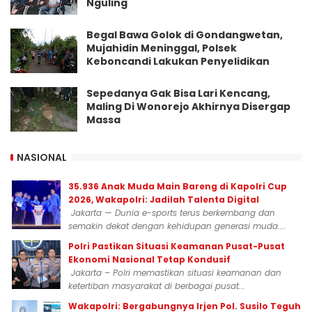
Nguling
Begal Bawa Golok di Gondangwetan,
Mujahidin Meninggal, Polsek
Keboncandi Lakukan Penyelidikan
Sepedanya Gak Bisa Lari Kencang,
Maling Di Wonorejo Akhirnya Disergap
Massa
NASIONAL
35.936 Anak Muda Main Bareng di Kapolri Cup
2026, Wakapolri: Jadilah Talenta Digital
Jakarta — Dunia e-sports terus berkembang dan
semakin dekat dengan kehidupan generasi muda....
Polri Pastikan Situasi Keamanan Pusat-Pusat
Ekonomi Nasional Tetap Kondusif
Jakarta – Polri memastikan situasi keamanan dan
ketertiban masyarakat di berbagai pusat...
Wakapolri: Bergabungnya Irjen Pol. Susilo Teguh