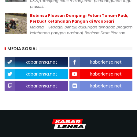
0821/Lumajang terus melanjutkan pembangunan tugu
prasasti...
Babinsa Plaosan Dampingi Petani Tanam Padi,
Perkuat Ketahanan Pangan di Wonosari
Malang - Sebagai bentuk dukungan terhadap program
ketahanan pangan nasional, Babinsa Desa Plaosan...
MEDIA SOSIAL
kabarlensa.net
kabarlensa.net
kabarlensa.net
kabarlensa.net
kabarlensa.net
kabarlensa.net