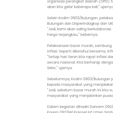
organisasi perangkat daerah (OPD) t
akan kita gelar beberapa kali," ujarnya
Selain Kodim 0903/Bulungan, pelaks
Bulungan dan Disperindagkop dan UK
"Jadi, kami akan saling berkolabora
harga terjangkau," bebernya.
Pelaksanaan bazar murah, sambung 
inflasi. Seperti diketahui bersama, in
"Setiap hari Senin kita rapat inflasi 
secara nasional. Kita berharap denga
Selor," ujarnya.
Sebelumnya, Kodim 0903/Bulungan ju
kepada masyarakat yang menjalaka
"Jadi, sebelum bazar murah ini kita
masyarakat yang menjalankan puas
Dalam kegiatan dihadiri Danrem 092/Mrl
Korem 092/Mrl Kolonel Inf Utten Simb