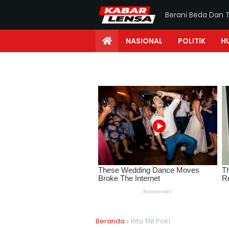
Berani Beda Dan 
NASIONAL
POLITIK
H
Beranda
Info TNI Polri