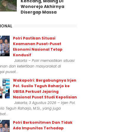
Kencang, Maling Di
Wonorejo Akhirnya
Disergap Massa
IONAL
Polri Pastikan Situasi
Keamanan Pusat-Pusat
Ekonomi Nasional Tetap
Kondusif
Jakarta – Polri memastikan situasi
nan dan ketertiban masyarakat di
ai pusat...
Wakapolri: Bergabungnya Irjen
Pol. Susilo Teguh Raharjo ke
UBISA Perkuat Jejaring
Nasional Pusat Studi Kepolisian
Jakarta, 3 Agustus 2026 – Irjen Pol.
silo Teguh Raharjo, M.Si., yang juga
at...
Polri Berkomitmen Dan Tidak
Ada Impunitas Terhadap