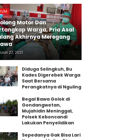
KUM
olong Motor Dan
rtangkap Warga, Pria Asal
lang Akhirnya Meregang
yawa
uari 27, 2021
Diduga Selingkuh, Bu
Kades Digerebek Warga
Saat Bersama
Perangkatnya di Nguling
Begal Bawa Golok di
Gondangwetan,
Mujahidin Meninggal,
Polsek Keboncandi
Lakukan Penyelidikan
Sepedanya Gak Bisa Lari