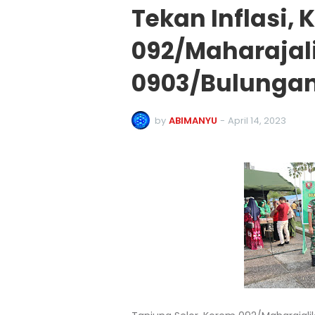
Tekan Inflasi,
092/Maharajal
0903/Bulungan
by
ABIMANYU
-
April 14, 2023