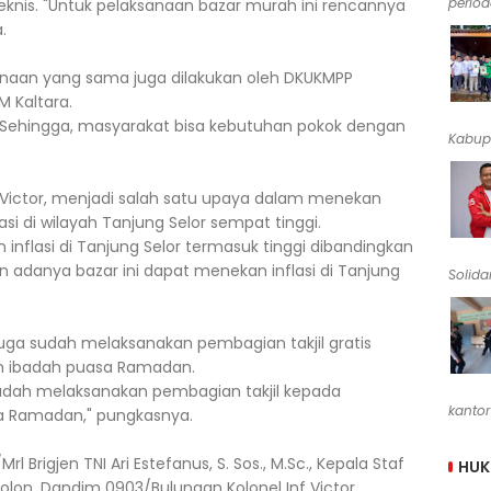
periode
eknis. "Untuk pelaksanaan bazar murah ini rencannya
.
anaan yang sama juga dilakukan oleh DKUKMPP
M Kaltara.
si. Sehingga, masyarakat bisa kebutuhan pokok dengan
Kabup
Victor, menjadi salah satu upaya dalam menekan
flasi di wilayah Tanjung Selor sempat tinggi.
dan inflasi di Tanjung Selor termasuk tinggi dibandingkan
n adanya bazar ini dapat menekan inflasi di Tanjung
Solidar
ga sudah melaksanakan pembagian takjil gratis
n ibadah puasa Ramadan.
 sudah melaksanakan pembagian takjil kepada
kantor
a Ramadan," pungkasnya.
 Brigjen TNI Ari Estefanus, S. Sos., M.Sc., Kepala Staf
HU
olon, Dandim 0903/Bulungan Kolonel Inf Victor