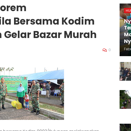
 Korem
HU
ila Bersama Kodim
Ny
Te
 Gelar Bazar Murah
Ma
N
Febr
0