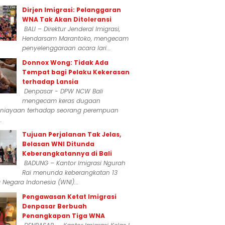
Dirjen Imigrasi: Pelanggaran
WNA Tak Akan Ditoleransi
BALI – Direktur Jenderal Imigrasi,
Hendarsam Marantoko, mengecam
penyelenggaraan acara lari...
Donnox Wong: Tidak Ada
Tempat bagi Pelaku Kekerasan
terhadap Lansia
Denpasar - DPW NCW Bali
mengecam keras dugaan
niayaan terhadap seorang perempuan
.
Tujuan Perjalanan Tak Jelas,
Belasan WNI Ditunda
Keberangkatannya di Bali
BADUNG – Kantor Imigrasi Ngurah
Rai menunda keberangkatan 13
Negara Indonesia (WNI)...
Pengawasan Ketat Imigrasi
Denpasar Berbuah
Penangkapan Tiga WNA