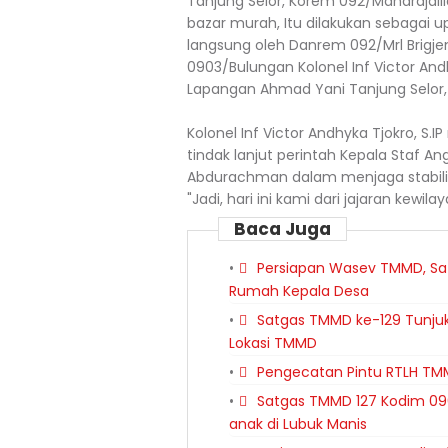
Tanjung Selor, Korem 092/Maharaja
bazar murah, Itu dilakukan sebagai u
langsung oleh Danrem 092/Mrl Brigjen 
0903/Bulungan Kolonel Inf Victor And
Lapangan Ahmad Yani Tanjung Selor,
Kolonel Inf Victor Andhyka Tjokro, S
tindak lanjut perintah Kepala Staf A
Abdurachman dalam menjaga stabilita
"Jadi, hari ini kami dari jajaran kew
Baca Juga
Persiapan Wasev TMMD, Sa
Rumah Kepala Desa
Satgas TMMD ke-129 Tunjuk
Lokasi TMMD
Pengecatan Pintu RTLH TMM
Satgas TMMD 127 Kodim 0
anak di Lubuk Manis