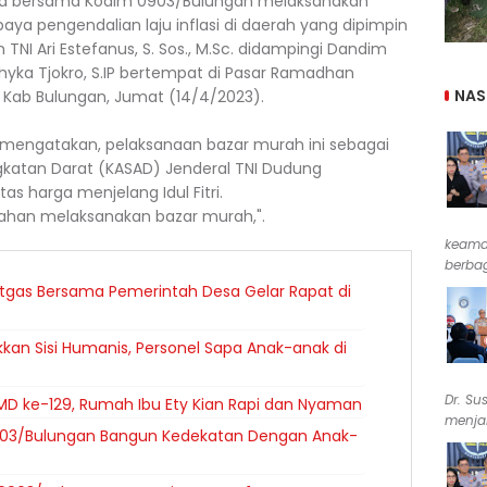
lila bersama Kodim 0903/Bulungan melaksanakan
paya pengendalian laju inflasi di daerah yang dipimpin
TNI Ari Estefanus, S. Sos., M.Sc. didampingi Dandim
hyka Tjokro, S.IP bertempat di Pasar Ramadhan
NAS
 Kab Bulungan, Jumat (14/4/2023).
.IP mengatakan, pelaksanaan bazar murah ini sebagai
ngkatan Darat (KASAD) Jenderal TNI Dudung
s harga menjelang Idul Fitri.
ilayahan melaksanakan bazar murah,".
keama
berbag
tgas Bersama Pemerintah Desa Gelar Rapat di
kan Sisi Humanis, Personel Sapa Anak-anak di
Dr. Su
D ke-129, Rumah Ibu Ety Kian Rapi dan Nyaman
menjab
903/Bulungan Bangun Kedekatan Dengan Anak-