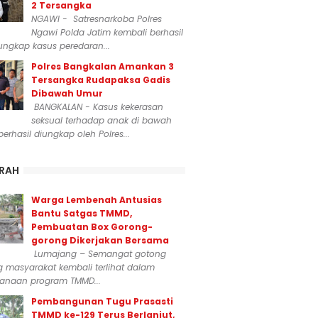
2 Tersangka
NGAWI - Satresnarkoba Polres
Ngawi Polda Jatim kembali berhasil
ngkap kasus peredaran...
Polres Bangkalan Amankan 3
Tersangka Rudapaksa Gadis
Dibawah Umur
BANGKALAN - Kasus kekerasan
seksual terhadap anak di bawah
erhasil diungkap oleh Polres...
RAH
Warga Lembenah Antusias
Bantu Satgas TMMD,
Pembuatan Box Gorong-
gorong Dikerjakan Bersama
Lumajang – Semangat gotong
 masyarakat kembali terlihat dalam
sanaan program TMMD...
Pembangunan Tugu Prasasti
TMMD ke-129 Terus Berlanjut,