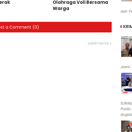
erak
Olahraga Voli Bersama
Warga
dan Pe
KRI
ost a Comment (0)
Lebih lama
Jawa T
SURABA
Polda
dugaan