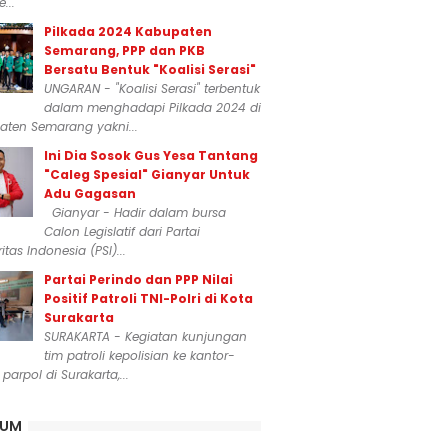
...
Pilkada 2024 Kabupaten
Semarang, PPP dan PKB
Bersatu Bentuk "Koalisi Serasi"
UNGARAN - "Koalisi Serasi" terbentuk
dalam menghadapi Pilkada 2024 di
aten Semarang yakni...
Ini Dia Sosok Gus Yesa Tantang
"Caleg Spesial" Gianyar Untuk
Adu Gagasan
Gianyar - Hadir dalam bursa
Calon Legislatif dari Partai
itas Indonesia (PSI)...
Partai Perindo dan PPP Nilai
Positif Patroli TNI-Polri di Kota
Surakarta
SURAKARTA - Kegiatan kunjungan
tim patroli kepolisian ke kantor-
 parpol di Surakarta,...
KUM