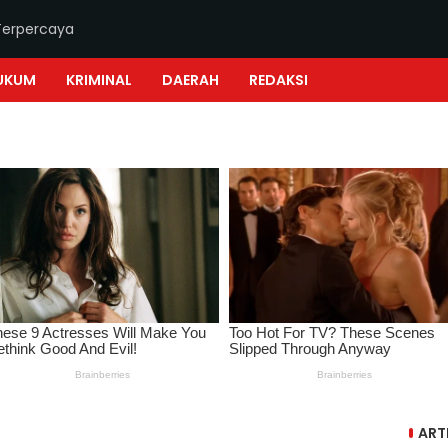
Terpercaya
UKUM
KRIMINAL
DAERAH
REDAKSI
ART