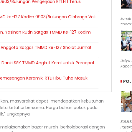
903/Bulungan Pengerjaan RTLH 1 Terus
MMD ke-127 Kodim 0903/Bulungan Olahraga Voli
komit
tindak
, Yasinan Rutin Satgas TMMD Ke-127 Kodim
 Anggota Satgas TMMD ke-127 Sholat Jum’at
Listyo
 Danki SSK TMMD Angkut Koral untuk Percepat
Kapolr
n Pemasangan Keramik, RTLH Ibu Tuha Masuk
POL
pkan, masyarakat dapat mendapatkan kebutuhan
, kita ketahui bersama. Harga bahan pokok pada
k," ungkapnya.
BULEL
n melaksanakan bazar murah berkolaborasi dengan
Pastik