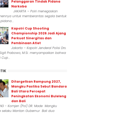
Pelanggaran Tindak Pidana
Narkoba
JAKARTA – Polri menegaskan
mennya untuk memberantas segala bentuk
 pidana...
Kapolri Cup Shooting
Championship 2026 Jadi Ajang
Perkuat Sinergitas dan
Pembinaan Atlet
Jakarta – Kapolri Jenderal Polisi Drs.
 Sigit Prabowo, M.Si. menyampaikan bahwa
i Cup...
ITIK
Ditargetkan Rampung 2027,
Mangku Pastika Sebut Bandara
Bali Utara Percepat
Peningkatan Ekonomi Buleleng
dan Bali
ENG - Komjen (Pol) DR. Made Mangku
a selaku Mantan Gubernur Bali dua