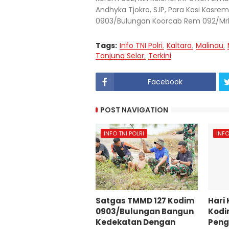
Andhyka Tjokro, S.IP, Para Kasi Kasre
0903/Bulungan Koorcab Rem 092/Mrl P
Tags:
Info TNI Polri
Kaltara
Malinau
Tanjung Selor
Terkini
Facebook
POST NAVIGATION
INFO TNI POLRI
INFO
Satgas TMMD 127 Kodim
Hari
0903/Bulungan Bangun
Kodi
Kedekatan Dengan
Peng