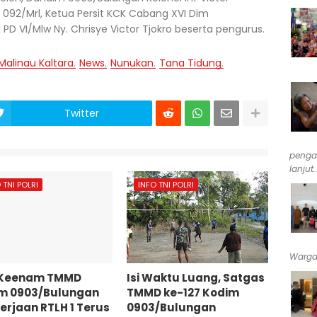
m 092/Mrl, Ketua Persit KCK Cabang XVI Dim
D VI/Mlw Ny. Chrisye Victor Tjokro beserta pengurus.
Malinau Kaltara
News
Nunukan
Tana Tidung
Twitter
penga
lanjut..
 TNI POLRI
INFO TNI POLRI
Warga 
 Keenam TMMD
Isi Waktu Luang, Satgas
m 0903/Bulungan
TMMD ke-127 Kodim
erjaan RTLH 1 Terus
0903/Bulungan