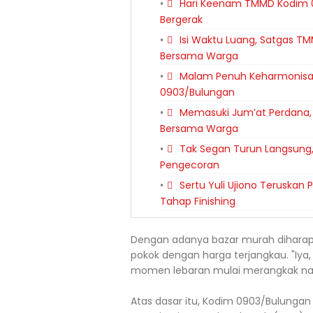
Hari Keenam TMMD Kodim 0
Bergerak
Isi Waktu Luang, Satgas T
Bersama Warga
Malam Penuh Keharmonisan
0903/Bulungan
Memasuki Jum’at Perdana,
Bersama Warga
Tak Segan Turun Langsung,
Pengecoran
Sertu Yuli Ujiono Teruska
Tahap Finishing
Dengan adanya bazar murah dihara
pokok dengan harga terjangkau. "Iya
momen lebaran mulai merangkak nai
Atas dasar itu, Kodim 0903/Bulunga