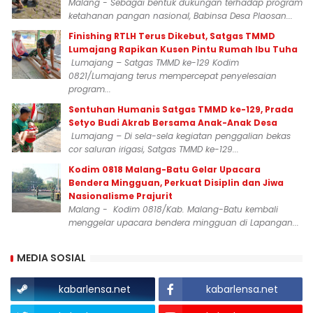
Malang - Sebagai bentuk dukungan terhadap program
ketahanan pangan nasional, Babinsa Desa Plaosan...
Finishing RTLH Terus Dikebut, Satgas TMMD
Lumajang Rapikan Kusen Pintu Rumah Ibu Tuha
Lumajang – Satgas TMMD ke-129 Kodim
0821/Lumajang terus mempercepat penyelesaian
program...
Sentuhan Humanis Satgas TMMD ke-129, Prada
Setyo Budi Akrab Bersama Anak-Anak Desa
Lumajang – Di sela-sela kegiatan penggalian bekas
cor saluran irigasi, Satgas TMMD ke-129...
Kodim 0818 Malang-Batu Gelar Upacara
Bendera Mingguan, Perkuat Disiplin dan Jiwa
Nasionalisme Prajurit
Malang - Kodim 0818/Kab. Malang-Batu kembali
menggelar upacara bendera mingguan di Lapangan...
MEDIA SOSIAL
kabarlensa.net
kabarlensa.net