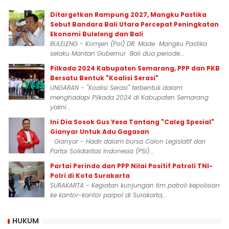
Ditargetkan Rampung 2027, Mangku Pastika
Sebut Bandara Bali Utara Percepat Peningkatan
Ekonomi Buleleng dan Bali
BULELENG - Komjen (Pol) DR. Made Mangku Pastika
selaku Mantan Gubernur Bali dua periode...
Pilkada 2024 Kabupaten Semarang, PPP dan PKB
Bersatu Bentuk "Koalisi Serasi"
UNGARAN - "Koalisi Serasi" terbentuk dalam
menghadapi Pilkada 2024 di Kabupaten Semarang
yakni...
Ini Dia Sosok Gus Yesa Tantang "Caleg Spesial"
Gianyar Untuk Adu Gagasan
Gianyar - Hadir dalam bursa Calon Legislatif dari
Partai Solidaritas Indonesia (PSI)...
Partai Perindo dan PPP Nilai Positif Patroli TNI-
Polri di Kota Surakarta
SURAKARTA - Kegiatan kunjungan tim patroli kepolisian
ke kantor-kantor parpol di Surakarta,...
HUKUM