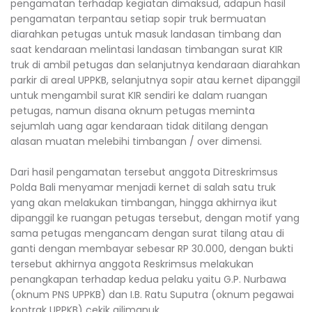
pengamatan terhadap kegiatan dimaksud, adapun hasil
pengamatan terpantau setiap sopir truk bermuatan
diarahkan petugas untuk masuk landasan timbang dan
saat kendaraan melintasi landasan timbangan surat KIR
truk di ambil petugas dan selanjutnya kendaraan diarahkan
parkir di areal UPPKB, selanjutnya sopir atau kernet dipanggil
untuk mengambil surat KIR sendiri ke dalam ruangan
petugas, namun disana oknum petugas meminta
sejumlah uang agar kendaraan tidak ditilang dengan
alasan muatan melebihi timbangan / over dimensi.
Dari hasil pengamatan tersebut anggota Ditreskrimsus
Polda Bali menyamar menjadi kernet di salah satu truk
yang akan melakukan timbangan, hingga akhirnya ikut
dipanggil ke ruangan petugas tersebut, dengan motif yang
sama petugas mengancam dengan surat tilang atau di
ganti dengan membayar sebesar RP 30.000, dengan bukti
tersebut akhirnya anggota Reskrimsus melakukan
penangkapan terhadap kedua pelaku yaitu G.P. Nurbawa
(oknum PNS UPPKB) dan I.B. Ratu Suputra (oknum pegawai
kontrak UPPKB) cekik gilimanuk.