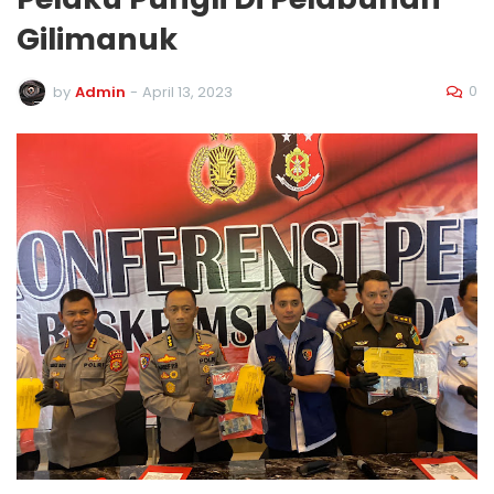
Gilimanuk
0
by
Admin
-
April 13, 2023