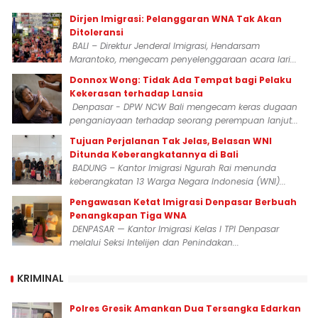
Dirjen Imigrasi: Pelanggaran WNA Tak Akan
Ditoleransi
BALI – Direktur Jenderal Imigrasi, Hendarsam
Marantoko, mengecam penyelenggaraan acara lari...
Donnox Wong: Tidak Ada Tempat bagi Pelaku
Kekerasan terhadap Lansia
Denpasar - DPW NCW Bali mengecam keras dugaan
penganiayaan terhadap seorang perempuan lanjut...
Tujuan Perjalanan Tak Jelas, Belasan WNI
Ditunda Keberangkatannya di Bali
BADUNG – Kantor Imigrasi Ngurah Rai menunda
keberangkatan 13 Warga Negara Indonesia (WNI)...
Pengawasan Ketat Imigrasi Denpasar Berbuah
Penangkapan Tiga WNA
DENPASAR — Kantor Imigrasi Kelas I TPI Denpasar
melalui Seksi Intelijen dan Penindakan...
KRIMINAL
Polres Gresik Amankan Dua Tersangka Edarkan