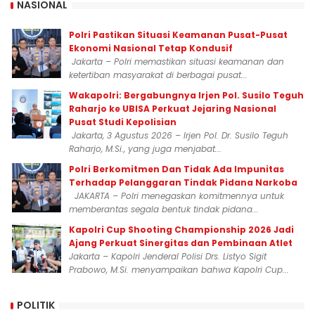
NASIONAL
Polri Pastikan Situasi Keamanan Pusat-Pusat
Ekonomi Nasional Tetap Kondusif
Jakarta – Polri memastikan situasi keamanan dan
ketertiban masyarakat di berbagai pusat...
Wakapolri: Bergabungnya Irjen Pol. Susilo Teguh
Raharjo ke UBISA Perkuat Jejaring Nasional
Pusat Studi Kepolisian
Jakarta, 3 Agustus 2026 – Irjen Pol. Dr. Susilo Teguh
Raharjo, M.Si., yang juga menjabat...
Polri Berkomitmen Dan Tidak Ada Impunitas
Terhadap Pelanggaran Tindak Pidana Narkoba
JAKARTA – Polri menegaskan komitmennya untuk
memberantas segala bentuk tindak pidana...
Kapolri Cup Shooting Championship 2026 Jadi
Ajang Perkuat Sinergitas dan Pembinaan Atlet
Jakarta – Kapolri Jenderal Polisi Drs. Listyo Sigit
Prabowo, M.Si. menyampaikan bahwa Kapolri Cup...
POLITIK