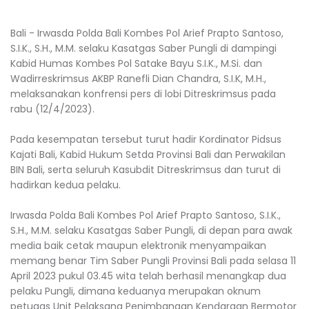
Bali - Irwasda Polda Bali Kombes Pol Arief Prapto Santoso,
S.I.K., S.H., M.M. selaku Kasatgas Saber Pungli di dampingi
Kabid Humas Kombes Pol Satake Bayu S.I.K., M.Si. dan
Wadirreskrimsus AKBP Ranefli Dian Chandra, S.I.K, M.H.,
melaksanakan konfrensi pers di lobi Ditreskrimsus pada
rabu (12/4/2023).
Pada kesempatan tersebut turut hadir Kordinator Pidsus
Kajati Bali, Kabid Hukum Setda Provinsi Bali dan Perwakilan
BIN Bali, serta seluruh Kasubdit Ditreskrimsus dan turut di
hadirkan kedua pelaku.
Irwasda Polda Bali Kombes Pol Arief Prapto Santoso, S.I.K.,
S.H., M.M. selaku Kasatgas Saber Pungli, di depan para awak
media baik cetak maupun elektronik menyampaikan
memang benar Tim Saber Pungli Provinsi Bali pada selasa 11
April 2023 pukul 03.45 wita telah berhasil menangkap dua
pelaku Pungli, dimana keduanya merupakan oknum
petugas Unit Pelaksana Penimbangan Kendaraan Bermotor