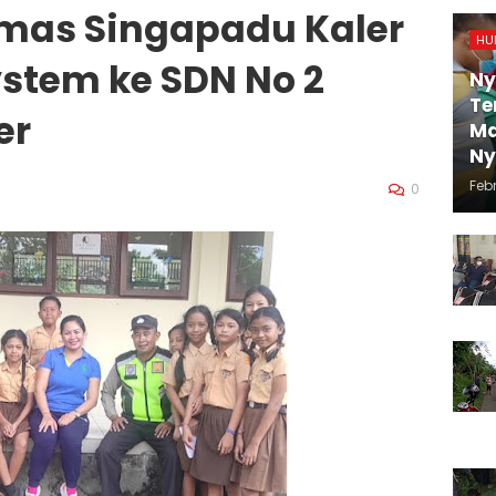
mas Singapadu Kaler
HU
ystem ke SDN No 2
Ny
Te
er
Ma
N
Febr
0