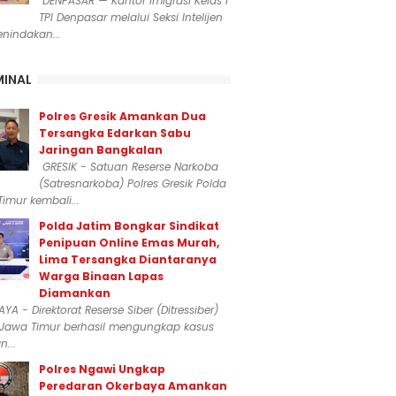
DENPASAR — Kantor Imigrasi Kelas I
TPI Denpasar melalui Seksi Intelijen
nindakan...
MINAL
Polres Gresik Amankan Dua
Tersangka Edarkan Sabu
Jaringan Bangkalan
GRESIK - Satuan Reserse Narkoba
(Satresnarkoba) Polres Gresik Polda
imur kembali...
Polda Jatim Bongkar Sindikat
Penipuan Online Emas Murah,
Lima Tersangka Diantaranya
Warga Binaan Lapas
Diamankan
YA - Direktorat Reserse Siber (Ditressiber)
 Jawa Timur berhasil mengungkap kasus
...
Polres Ngawi Ungkap
Peredaran Okerbaya Amankan