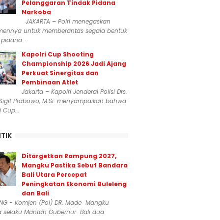
Pelanggaran Tindak Pidana
Narkoba
JAKARTA – Polri menegaskan
mennya untuk memberantas segala bentuk
 pidana...
Kapolri Cup Shooting
Championship 2026 Jadi Ajang
Perkuat Sinergitas dan
Pembinaan Atlet
Jakarta – Kapolri Jenderal Polisi Drs.
 Sigit Prabowo, M.Si. menyampaikan bahwa
i Cup...
ITIK
Ditargetkan Rampung 2027,
Mangku Pastika Sebut Bandara
Bali Utara Percepat
Peningkatan Ekonomi Buleleng
dan Bali
ENG - Komjen (Pol) DR. Made Mangku
a selaku Mantan Gubernur Bali dua