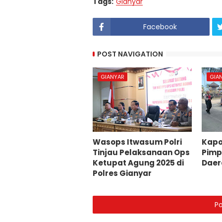
Tags:
Gianyar
Facebook
POST NAVIGATION
GIANYAR
GIA
Wasops Itwasum Polri
Kapo
Tinjau Pelaksanaan Ops
Pimpi
Ketupat Agung 2025 di
Daer
Polres Gianyar
P