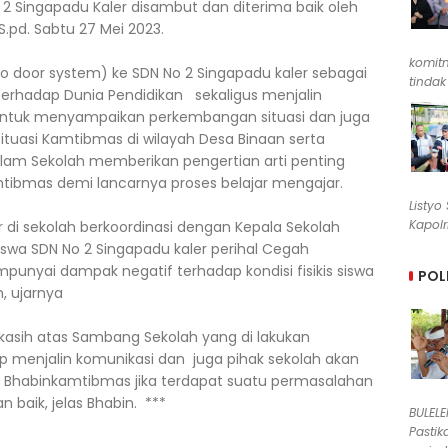
2 Singapadu Kaler disambut dan diterima baik oleh
S.pd. Sabtu 27 Mei 2023.
komit
 door system) ke SDN No 2 Singapadu kaler sebagai
tindak
erhadap Dunia Pendidikan sekaligus menjalin
 untuk menyampaikan perkembangan situasi dan juga
tuasi Kamtibmas di wilayah Desa Binaan serta
lam Sekolah memberikan pengertian arti penting
bmas demi lancarnya proses belajar mengajar.
Listyo
Kapolr
di sekolah berkoordinasi dengan Kepala Sekolah
swa SDN No 2 Singapadu kaler perihal Cegah
unyai dampak negatif terhadap kondisi fisikis siswa
POL
h, ujarnya
asih atas Sambang Sekolah yang di lakukan
p menjalin komunikasi dan juga pihak sekolah akan
 Bhabinkamtibmas jika terdapat suatu permasalahan
 baik, jelas Bhabin. ***
BULEL
Pastik