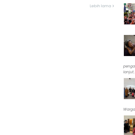
Lebih lama
penga
lanjut..
Warga 