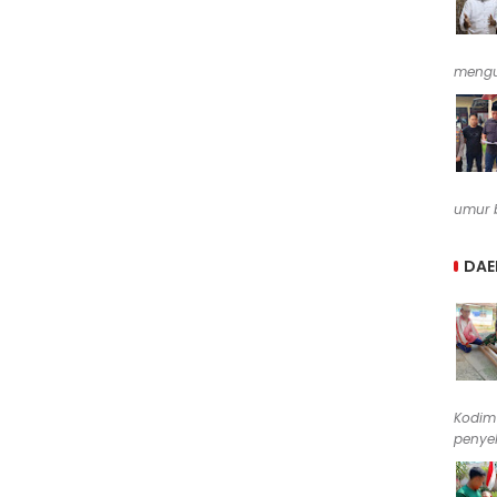
mengu
umur b
DAE
Kodim
penyel