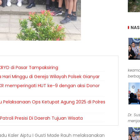
NAS
KRYD di Pasar Tampaksiring
keama
Hari Minggu di Gereja Wilayah Polsek Gianyar
berbag
KR memperingati HUT ke-9 dengan aksi Donor
u Pelaksanaan Ops Ketupat Agung 2025 di Polres
Dr. Su
atroli Presisi Di Daerah Tujuan Wisata
menjab
du Kaler Aiptu I Gusti Made Rauh melaksanakan