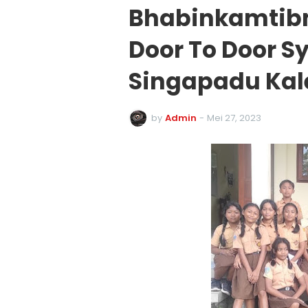
Bhabinkamtib
Door To Door S
Singapadu Kal
by
Admin
-
Mei 27, 2023