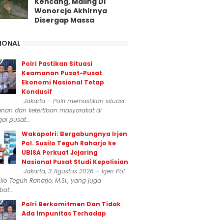
Kencang, Maling Di
Wonorejo Akhirnya
Disergap Massa
IONAL
Polri Pastikan Situasi
Keamanan Pusat-Pusat
Ekonomi Nasional Tetap
Kondusif
Jakarta – Polri memastikan situasi
nan dan ketertiban masyarakat di
ai pusat...
Wakapolri: Bergabungnya Irjen
Pol. Susilo Teguh Raharjo ke
UBISA Perkuat Jejaring
Nasional Pusat Studi Kepolisian
Jakarta, 3 Agustus 2026 – Irjen Pol.
silo Teguh Raharjo, M.Si., yang juga
at...
Polri Berkomitmen Dan Tidak
Ada Impunitas Terhadap