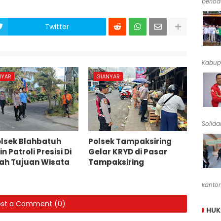
periode
Twitter
Kabup
NYAR
GIANYAR
Solidar
lsek Blahbatuh
Polsek Tampaksiring
n Patroli Presisi Di
Gelar KRYD di Pasar
ah Tujuan Wisata
Tampaksiring
kantor
ost a Comment (0)
HU