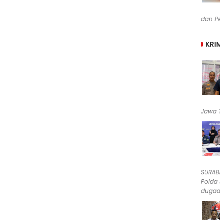
dan Pe
KRI
Jawa T
SURABA
Polda
dugaan