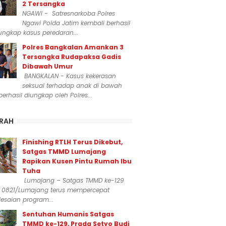
2 Tersangka
NGAWI - Satresnarkoba Polres
Ngawi Polda Jatim kembali berhasil
ngkap kasus peredaran...
Polres Bangkalan Amankan 3
Tersangka Rudapaksa Gadis
Dibawah Umur
BANGKALAN - Kasus kekerasan
seksual terhadap anak di bawah
erhasil diungkap oleh Polres...
RAH
Finishing RTLH Terus Dikebut,
Satgas TMMD Lumajang
Rapikan Kusen Pintu Rumah Ibu
Tuha
Lumajang – Satgas TMMD ke-129
 0821/Lumajang terus mempercepat
esaian program...
Sentuhan Humanis Satgas
TMMD ke-129, Prada Setyo Budi