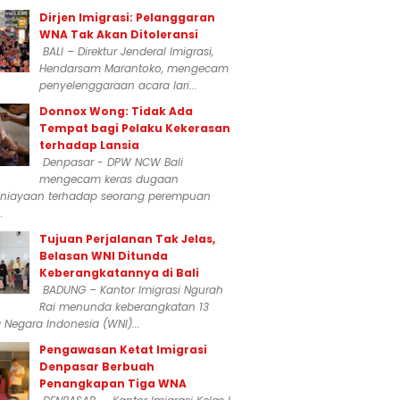
Dirjen Imigrasi: Pelanggaran
WNA Tak Akan Ditoleransi
BALI – Direktur Jenderal Imigrasi,
Hendarsam Marantoko, mengecam
penyelenggaraan acara lari...
Donnox Wong: Tidak Ada
Tempat bagi Pelaku Kekerasan
terhadap Lansia
Denpasar - DPW NCW Bali
mengecam keras dugaan
niayaan terhadap seorang perempuan
.
Tujuan Perjalanan Tak Jelas,
Belasan WNI Ditunda
Keberangkatannya di Bali
BADUNG – Kantor Imigrasi Ngurah
Rai menunda keberangkatan 13
Negara Indonesia (WNI)...
Pengawasan Ketat Imigrasi
Denpasar Berbuah
Penangkapan Tiga WNA