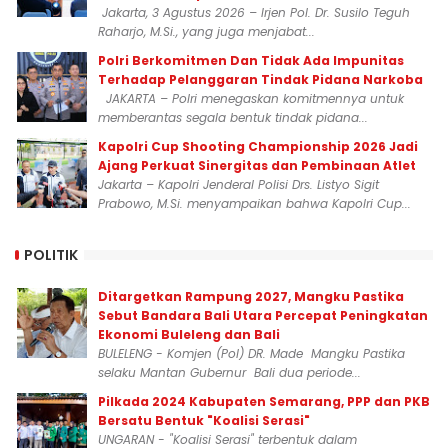
Jakarta, 3 Agustus 2026 – Irjen Pol. Dr. Susilo Teguh
Raharjo, M.Si., yang juga menjabat...
Polri Berkomitmen Dan Tidak Ada Impunitas
Terhadap Pelanggaran Tindak Pidana Narkoba
JAKARTA – Polri menegaskan komitmennya untuk
memberantas segala bentuk tindak pidana...
Kapolri Cup Shooting Championship 2026 Jadi
Ajang Perkuat Sinergitas dan Pembinaan Atlet
Jakarta – Kapolri Jenderal Polisi Drs. Listyo Sigit
Prabowo, M.Si. menyampaikan bahwa Kapolri Cup...
POLITIK
Ditargetkan Rampung 2027, Mangku Pastika
Sebut Bandara Bali Utara Percepat Peningkatan
Ekonomi Buleleng dan Bali
BULELENG - Komjen (Pol) DR. Made Mangku Pastika
selaku Mantan Gubernur Bali dua periode...
Pilkada 2024 Kabupaten Semarang, PPP dan PKB
Bersatu Bentuk "Koalisi Serasi"
UNGARAN - "Koalisi Serasi" terbentuk dalam