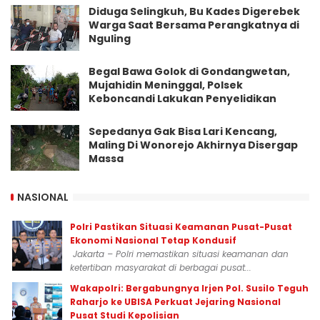
Diduga Selingkuh, Bu Kades Digerebek
Warga Saat Bersama Perangkatnya di
Nguling
Begal Bawa Golok di Gondangwetan,
Mujahidin Meninggal, Polsek
Keboncandi Lakukan Penyelidikan
Sepedanya Gak Bisa Lari Kencang,
Maling Di Wonorejo Akhirnya Disergap
Massa
NASIONAL
Polri Pastikan Situasi Keamanan Pusat-Pusat
Ekonomi Nasional Tetap Kondusif
Jakarta – Polri memastikan situasi keamanan dan
ketertiban masyarakat di berbagai pusat...
Wakapolri: Bergabungnya Irjen Pol. Susilo Teguh
Raharjo ke UBISA Perkuat Jejaring Nasional
Pusat Studi Kepolisian