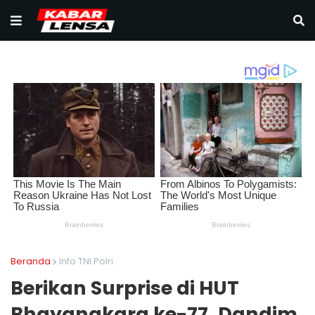
Beranda
Info TNI Polri
Berikan Surprise di HUT
Bhayangkara ke-77, Dandim