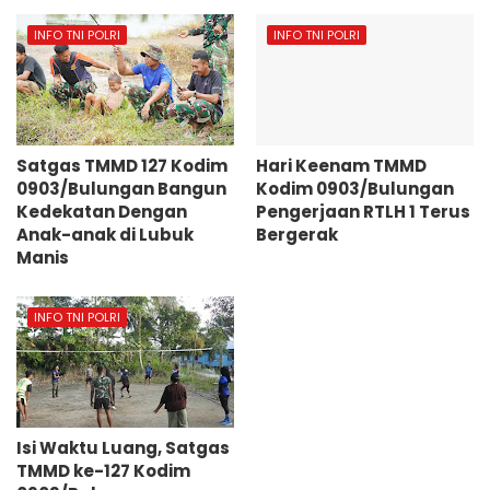
INFO TNI POLRI
INFO TNI POLRI
Satgas TMMD 127 Kodim
Hari Keenam TMMD
0903/Bulungan Bangun
Kodim 0903/Bulungan
Kedekatan Dengan
Pengerjaan RTLH 1 Terus
Anak-anak di Lubuk
Bergerak
Manis
INFO TNI POLRI
Isi Waktu Luang, Satgas
TMMD ke-127 Kodim