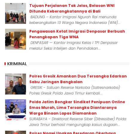
Tujuan Perjalanan Tak Jelas, Belasan WNI
Ditunda Keberangkatannya di Bali
BADUNG – Kantor Imigrasi Ngurah Rai menunda
keberangkatan 13 Warga Negara Indonesia (WNI)...
Pengawasan Ketat Imigrasi Denpasar Berbuah
Penangkapan Tiga WNA
DENPASAR — Kantor Imigrasi Kelas I TPI Denpasar
melalui Seksi Intelijen dan Penindakan...
KRIMINAL
Polres Gresik Amankan Dua Tersangka Edarkan
Sabu Jaringan Bangkalan
GRESIK - Satuan Reserse Narkoba (Satresnarkoba)
Polres Gresik Polda Jawa Timur kembali...
Polda Jatim Bongkar Sindikat Penipuan Online
Emas Murah, Lima Tersangka Diantaranya
Warga Binaan Lapas Diamankan
SURABAYA - Direktorat Reserse Siber (Ditressiber) Polda
Jawa Timur berhasil mengungkap kasus dugaan...
Polres Ngawi Ungkap Peredaran Okerbaya