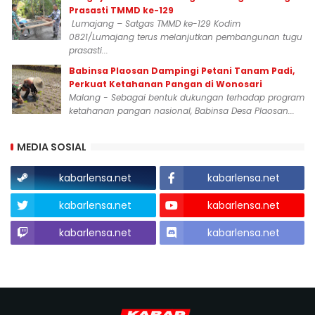
Prasasti TMMD ke-129
Lumajang – Satgas TMMD ke-129 Kodim
0821/Lumajang terus melanjutkan pembangunan tugu
prasasti...
Babinsa Plaosan Dampingi Petani Tanam Padi,
Perkuat Ketahanan Pangan di Wonosari
Malang - Sebagai bentuk dukungan terhadap program
ketahanan pangan nasional, Babinsa Desa Plaosan...
MEDIA SOSIAL
kabarlensa.net
kabarlensa.net
kabarlensa.net
kabarlensa.net
kabarlensa.net
kabarlensa.net