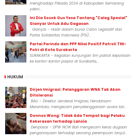
menghadapi Pilkada 2024 di Kabupaten Semarang
yakni...
Ini Dia Sosok Gus Yesa Tantang "Caleg Spesial"
Gianyar Untuk Adu Gagasan
Gianyar - Hadir dalam bursa Calon Legislatif dari
Partai Solidaritas Indonesia (PSI)...
Partai Perindo dan PPP Nilai Positif Patroli TNI-
Polri di Kota Surakarta
SURAKARTA - Kegiatan kunjungan tim patroli kepolisian
ke kantor-kantor parpol di Surakarta,...
HUKUM
Dirjen Imigrasi: Pelanggaran WNA Tak Akan
Ditoleransi
BALI – Direktur Jenderal Imigrasi, Hendarsam
Marantoko, mengecam penyelenggaraan acara lari...
Donnox Wong: Tidak Ada Tempat bagi Pelaku
Kekerasan terhadap Lansia
Denpasar - DPW NCW Bali mengecam keras dugaan
penganiayaan terhadap seorang perempuan lanjut...