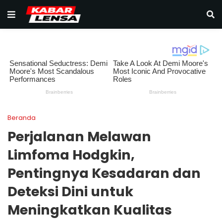
Beranda
Perjalanan Melawan
Limfoma Hodgkin,
Pentingnya Kesadaran dan
Deteksi Dini untuk
Meningkatkan Kualitas