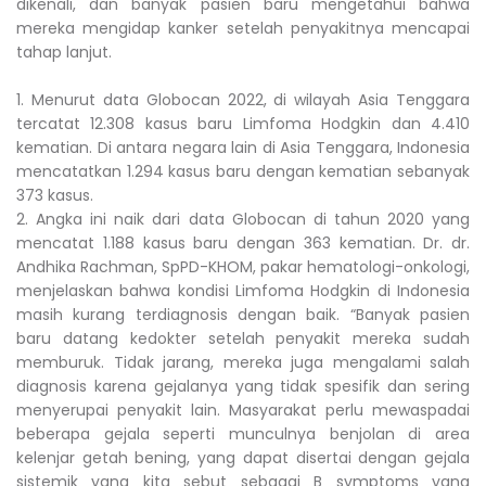
dikenali, dan banyak pasien baru mengetahui bahwa
mereka mengidap kanker setelah penyakitnya mencapai
tahap lanjut.
1. Menurut data Globocan 2022, di wilayah Asia Tenggara
tercatat 12.308 kasus baru Limfoma Hodgkin dan 4.410
kematian. Di antara negara lain di Asia Tenggara, Indonesia
mencatatkan 1.294 kasus baru dengan kematian sebanyak
373 kasus.
2. Angka ini naik dari data Globocan di tahun 2020 yang
mencatat 1.188 kasus baru dengan 363 kematian. Dr. dr.
Andhika Rachman, SpPD-KHOM, pakar hematologi-onkologi,
menjelaskan bahwa kondisi Limfoma Hodgkin di Indonesia
masih kurang terdiagnosis dengan baik. “Banyak pasien
baru datang kedokter setelah penyakit mereka sudah
memburuk. Tidak jarang, mereka juga mengalami salah
diagnosis karena gejalanya yang tidak spesifik dan sering
menyerupai penyakit lain. Masyarakat perlu mewaspadai
beberapa gejala seperti munculnya benjolan di area
kelenjar getah bening, yang dapat disertai dengan gejala
sistemik yang kita sebut sebagai B symptoms yang