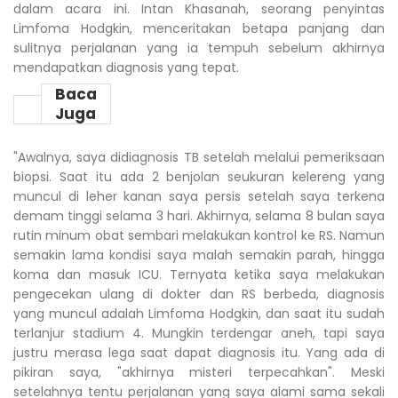
dalam acara ini. Intan Khasanah, seorang penyintas
Limfoma Hodgkin, menceritakan betapa panjang dan
sulitnya perjalanan yang ia tempuh sebelum akhirnya
mendapatkan diagnosis yang tepat.
Baca
Juga
"Awalnya, saya didiagnosis TB setelah melalui pemeriksaan
biopsi. Saat itu ada 2 benjolan seukuran kelereng yang
muncul di leher kanan saya persis setelah saya terkena
demam tinggi selama 3 hari. Akhirnya, selama 8 bulan saya
rutin minum obat sembari melakukan kontrol ke RS. Namun
semakin lama kondisi saya malah semakin parah, hingga
koma dan masuk ICU. Ternyata ketika saya melakukan
pengecekan ulang di dokter dan RS berbeda, diagnosis
yang muncul adalah Limfoma Hodgkin, dan saat itu sudah
terlanjur stadium 4. Mungkin terdengar aneh, tapi saya
justru merasa lega saat dapat diagnosis itu. Yang ada di
pikiran saya, "akhirnya misteri terpecahkan". Meski
setelahnya tentu perjalanan yang saya alami sama sekali