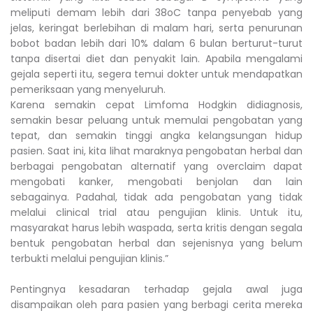
meliputi demam lebih dari 38oC tanpa penyebab yang
jelas, keringat berlebihan di malam hari, serta penurunan
bobot badan lebih dari 10% dalam 6 bulan berturut-turut
tanpa disertai diet dan penyakit lain. Apabila mengalami
gejala seperti itu, segera temui dokter untuk mendapatkan
pemeriksaan yang menyeluruh.
Karena semakin cepat Limfoma Hodgkin didiagnosis,
semakin besar peluang untuk memulai pengobatan yang
tepat, dan semakin tinggi angka kelangsungan hidup
pasien. Saat ini, kita lihat maraknya pengobatan herbal dan
berbagai pengobatan alternatif yang overclaim dapat
mengobati kanker, mengobati benjolan dan lain
sebagainya. Padahal, tidak ada pengobatan yang tidak
melalui clinical trial atau pengujian klinis. Untuk itu,
masyarakat harus lebih waspada, serta kritis dengan segala
bentuk pengobatan herbal dan sejenisnya yang belum
terbukti melalui pengujian klinis.”
Pentingnya kesadaran terhadap gejala awal juga
disampaikan oleh para pasien yang berbagi cerita mereka