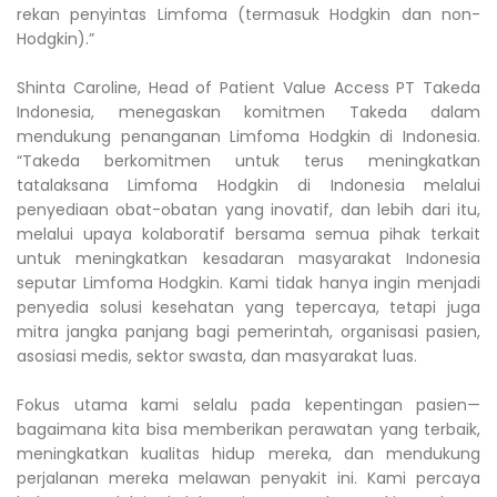
rekan penyintas Limfoma (termasuk Hodgkin dan non-
Hodgkin).”
Shinta Caroline, Head of Patient Value Access PT Takeda
Indonesia, menegaskan komitmen Takeda dalam
mendukung penanganan Limfoma Hodgkin di Indonesia.
“Takeda berkomitmen untuk terus meningkatkan
tatalaksana Limfoma Hodgkin di Indonesia melalui
penyediaan obat-obatan yang inovatif, dan lebih dari itu,
melalui upaya kolaboratif bersama semua pihak terkait
untuk meningkatkan kesadaran masyarakat Indonesia
seputar Limfoma Hodgkin. Kami tidak hanya ingin menjadi
penyedia solusi kesehatan yang tepercaya, tetapi juga
mitra jangka panjang bagi pemerintah, organisasi pasien,
asosiasi medis, sektor swasta, dan masyarakat luas.
Fokus utama kami selalu pada kepentingan pasien—
bagaimana kita bisa memberikan perawatan yang terbaik,
meningkatkan kualitas hidup mereka, dan mendukung
perjalanan mereka melawan penyakit ini. Kami percaya