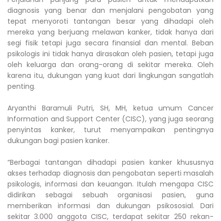
diagnosis yang benar dan menjalani pengobatan yang
tepat menyoroti tantangan besar yang dihadapi oleh
mereka yang berjuang melawan kanker, tidak hanya dari
segi fisik tetapi juga secara finansial dan mental. Beban
psikologis ini tidak hanya dirasakan oleh pasien, tetapi juga
oleh keluarga dan orang-orang di sekitar mereka. Oleh
karena itu, dukungan yang kuat dari lingkungan sangatlah
penting.
Aryanthi Baramuli Putri, SH, MH, ketua umum Cancer
Information and Support Center (CISC), yang juga seorang
penyintas kanker, turut menyampaikan pentingnya
dukungan bagi pasien kanker.
“Berbagai tantangan dihadapi pasien kanker khususnya
akses terhadap diagnosis dan pengobatan seperti masalah
psikologis, informasi dan keuangan. Itulah mengapa CISC
didirikan sebagai sebuah organisasi pasien, guna
memberikan informasi dan dukungan psikososial. Dari
sekitar 3.000 anggota CISC, terdapat sekitar 250 rekan-