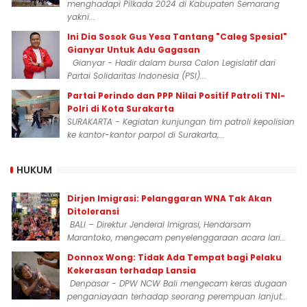
menghadapi Pilkada 2024 di Kabupaten Semarang
yakni...
Ini Dia Sosok Gus Yesa Tantang "Caleg Spesial"
Gianyar Untuk Adu Gagasan
Gianyar - Hadir dalam bursa Calon Legislatif dari
Partai Solidaritas Indonesia (PSI)...
Partai Perindo dan PPP Nilai Positif Patroli TNI-
Polri di Kota Surakarta
SURAKARTA - Kegiatan kunjungan tim patroli kepolisian
ke kantor-kantor parpol di Surakarta,...
HUKUM
Dirjen Imigrasi: Pelanggaran WNA Tak Akan
Ditoleransi
BALI – Direktur Jenderal Imigrasi, Hendarsam
Marantoko, mengecam penyelenggaraan acara lari...
Donnox Wong: Tidak Ada Tempat bagi Pelaku
Kekerasan terhadap Lansia
Denpasar - DPW NCW Bali mengecam keras dugaan
penganiayaan terhadap seorang perempuan lanjut...