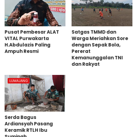
Pusat Pembesar ALAT
Satgas TMMD dan
VITAL Purwakarta
Warga Meriahkan Sore
H.Abdulazis Paling
dengan Sepak Bola,
Ampuh Resmi
Pererat
Kemanunggalan TNI
dan Rakyat
LUMAJANG
Serda Bagus
Ardiansyah Pasang
Keramik RTLH Ibu
Suminah,