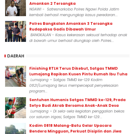
Amankan 2 Tersangka
NGAWI - Satresnarkoba Polres Ngawi Polda Jatim
kembali berhasil mengungkap kasus peredaran...
Polres Bangkalan Amankan 3 Tersangka
Rudapaksa Gadis Dibawah Umur
BANGKALAN - Kasus kekerasan seksual terhadap anak
di bawah umur berhasil diungkap oleh Polres...
DAERAH
Finishing RTLH Terus Dikebut, Satgas TMMD
Lumajang Rapikan Kusen Pintu Rumah Ibu Tuha
Lumajang – Satgas TMMD ke-129 Kodim
0821/Lumajang terus mempercepat penyelesaian
program...
Sentuhan Humanis Satgas TMMD ke-129, Prada
Setyo Budi Akrab Bersama Anak-Anak Desa
Lumajang – Di sela-sela kegiatan penggalian bekas
cor saluran irigasi, Satgas TMMD ke-129...
Kodim 0818 Malang-Batu Gelar Upacara
Bendera Mingguan, Perkuat Disiplin dan Jiwa