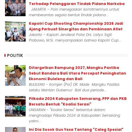
Terhadap Pelanggaran Tindak Pidana Narkoba
JAKARTA – Polri menegaskan komitmennya untuk
memberantas segala bentuk tindak pidana...
Kapolri Cup Shooting Championship 2026 Jadi
Ajang Perkuat Sinergitas dan Pembinaan Atlet
Jakarta – Kapolri Jenderal Polisi Drs. Listyo Sigit
Prabowo, M.Si. menyampaikan bahwa Kapolri Cup...
POLITIK
Ditargetkan Rampung 2027, Mangku Pastika
Sebut Bandara Bali Utara Percepat Peningkatan
Ekonomi Buleleng dan Bali
BULELENG - Komjen (Pol) DR. Made Mangku Pastika
selaku Mantan Gubernur Bali dua periode...
Pilkada 2024 Kabupaten Semarang, PPP dan PKB
Bersatu Bentuk "Koalisi Serasi"
UNGARAN - "Koalisi Serasi" terbentuk dalam
menghadapi Pilkada 2024 di Kabupaten Semarang
yakni...
Ini Dia Sosok Gus Yesa Tantang "Caleg Spesial"