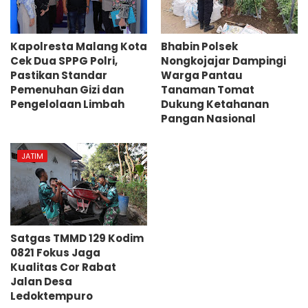
Kapolresta Malang Kota
Bhabin Polsek
Cek Dua SPPG Polri,
Nongkojajar Dampingi
Pastikan Standar
Warga Pantau
Pemenuhan Gizi dan
Tanaman Tomat
Pengelolaan Limbah
Dukung Ketahanan
Pangan Nasional
JATIM
Satgas TMMD 129 Kodim
0821 Fokus Jaga
Kualitas Cor Rabat
Jalan Desa
Ledoktempuro