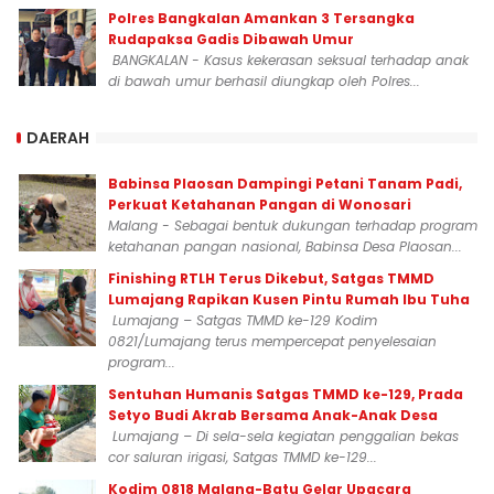
Polres Bangkalan Amankan 3 Tersangka
Rudapaksa Gadis Dibawah Umur
BANGKALAN - Kasus kekerasan seksual terhadap anak
di bawah umur berhasil diungkap oleh Polres...
DAERAH
Babinsa Plaosan Dampingi Petani Tanam Padi,
Perkuat Ketahanan Pangan di Wonosari
Malang - Sebagai bentuk dukungan terhadap program
ketahanan pangan nasional, Babinsa Desa Plaosan...
Finishing RTLH Terus Dikebut, Satgas TMMD
Lumajang Rapikan Kusen Pintu Rumah Ibu Tuha
Lumajang – Satgas TMMD ke-129 Kodim
0821/Lumajang terus mempercepat penyelesaian
program...
Sentuhan Humanis Satgas TMMD ke-129, Prada
Setyo Budi Akrab Bersama Anak-Anak Desa
Lumajang – Di sela-sela kegiatan penggalian bekas
cor saluran irigasi, Satgas TMMD ke-129...
Kodim 0818 Malang-Batu Gelar Upacara