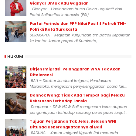
Gianyar Untuk Adu Gagasan
Gianyar - Hadir dalam bursa Calon Legislatif dari
Partai Solidaritas Indonesia (PSI)...
Partai Perindo dan PPP Nilai Positif Patroli TNI-
Polri di Kota Surakarta
SURAKARTA - Kegiatan kunjungan tim patroli kepolisian
ke kantor-kantor parpol di Surakarta,...
HUKUM
Dirjen Imigrasi: Pelanggaran WNA Tak Akan
Ditoleransi
BALI – Direktur Jenderal Imigrasi, Hendarsam
Marantoko, mengecam penyelenggaraan acara lari...
Donnox Wong: Tidak Ada Tempat bagi Pelaku
Kekerasan terhadap Lansia
Denpasar - DPW NCW Bali mengecam keras dugaan
penganiayaan terhadap seorang perempuan lanjut...
Tujuan Perjalanan Tak Jelas, Belasan WNI
Ditunda Keberangkatannya di Bali
BADUNG – Kantor Imigrasi Ngurah Rai menunda