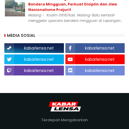
Bendera Mingguan, Perkuat Disiplin dan Jiwa
Nasionalisme Prajurit
Malang - Kodim 0818/Kab. Malang-Batu kembali
menggelar upacara bendera mingguan di Lapangan...
MEDIA SOSIAL
kabarlensa.net
kabarlensa.net
kabarlensa.net
kabarlensa.net
kabarlensa.net
kabarlensa.net
Terdepan Mengabarkan