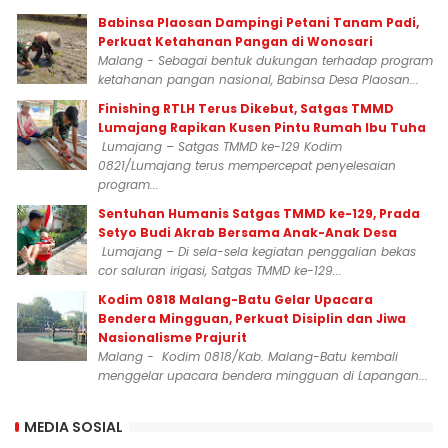
Babinsa Plaosan Dampingi Petani Tanam Padi,
Perkuat Ketahanan Pangan di Wonosari
Malang - Sebagai bentuk dukungan terhadap program
ketahanan pangan nasional, Babinsa Desa Plaosan...
Finishing RTLH Terus Dikebut, Satgas TMMD
Lumajang Rapikan Kusen Pintu Rumah Ibu Tuha
Lumajang – Satgas TMMD ke-129 Kodim
0821/Lumajang terus mempercepat penyelesaian
program...
Sentuhan Humanis Satgas TMMD ke-129, Prada
Setyo Budi Akrab Bersama Anak-Anak Desa
Lumajang – Di sela-sela kegiatan penggalian bekas
cor saluran irigasi, Satgas TMMD ke-129...
Kodim 0818 Malang-Batu Gelar Upacara
Bendera Mingguan, Perkuat Disiplin dan Jiwa
Nasionalisme Prajurit
Malang - Kodim 0818/Kab. Malang-Batu kembali
menggelar upacara bendera mingguan di Lapangan...
MEDIA SOSIAL