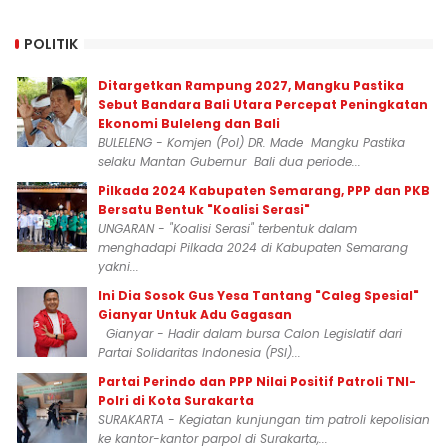
POLITIK
Ditargetkan Rampung 2027, Mangku Pastika
Sebut Bandara Bali Utara Percepat Peningkatan
Ekonomi Buleleng dan Bali
BULELENG - Komjen (Pol) DR. Made Mangku Pastika
selaku Mantan Gubernur Bali dua periode...
Pilkada 2024 Kabupaten Semarang, PPP dan PKB
Bersatu Bentuk "Koalisi Serasi"
UNGARAN - "Koalisi Serasi" terbentuk dalam
menghadapi Pilkada 2024 di Kabupaten Semarang
yakni...
Ini Dia Sosok Gus Yesa Tantang "Caleg Spesial"
Gianyar Untuk Adu Gagasan
Gianyar - Hadir dalam bursa Calon Legislatif dari
Partai Solidaritas Indonesia (PSI)...
Partai Perindo dan PPP Nilai Positif Patroli TNI-
Polri di Kota Surakarta
SURAKARTA - Kegiatan kunjungan tim patroli kepolisian
ke kantor-kantor parpol di Surakarta,...