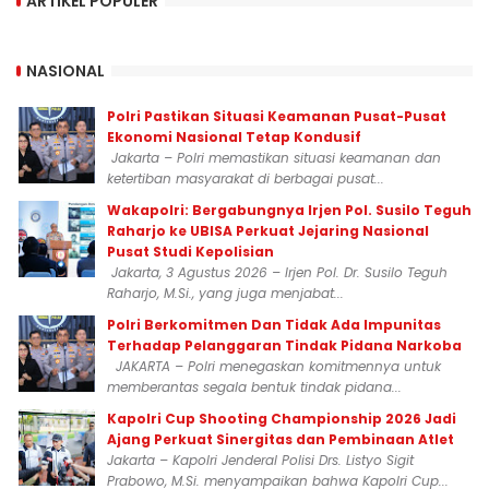
ARTIKEL POPULER
NASIONAL
Polri Pastikan Situasi Keamanan Pusat-Pusat
Ekonomi Nasional Tetap Kondusif
Jakarta – Polri memastikan situasi keamanan dan
ketertiban masyarakat di berbagai pusat...
Wakapolri: Bergabungnya Irjen Pol. Susilo Teguh
Raharjo ke UBISA Perkuat Jejaring Nasional
Pusat Studi Kepolisian
Jakarta, 3 Agustus 2026 – Irjen Pol. Dr. Susilo Teguh
Raharjo, M.Si., yang juga menjabat...
Polri Berkomitmen Dan Tidak Ada Impunitas
Terhadap Pelanggaran Tindak Pidana Narkoba
JAKARTA – Polri menegaskan komitmennya untuk
memberantas segala bentuk tindak pidana...
Kapolri Cup Shooting Championship 2026 Jadi
Ajang Perkuat Sinergitas dan Pembinaan Atlet
Jakarta – Kapolri Jenderal Polisi Drs. Listyo Sigit
Prabowo, M.Si. menyampaikan bahwa Kapolri Cup...