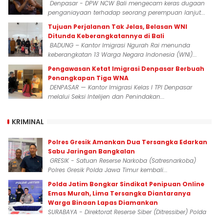
Denpasar - DPW NCW Bali mengecam keras dugaan
penganiayaan terhadap seorang perempuan lanjut...
Tujuan Perjalanan Tak Jelas, Belasan WNI
Ditunda Keberangkatannya di Bali
BADUNG – Kantor Imigrasi Ngurah Rai menunda
keberangkatan 13 Warga Negara Indonesia (WNI)...
Pengawasan Ketat Imigrasi Denpasar Berbuah
Penangkapan Tiga WNA
DENPASAR — Kantor Imigrasi Kelas I TPI Denpasar
melalui Seksi Intelijen dan Penindakan...
KRIMINAL
Polres Gresik Amankan Dua Tersangka Edarkan
Sabu Jaringan Bangkalan
GRESIK - Satuan Reserse Narkoba (Satresnarkoba)
Polres Gresik Polda Jawa Timur kembali...
Polda Jatim Bongkar Sindikat Penipuan Online
Emas Murah, Lima Tersangka Diantaranya
Warga Binaan Lapas Diamankan
SURABAYA - Direktorat Reserse Siber (Ditressiber) Polda