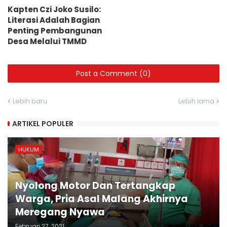
Kapten Czi Joko Susilo:
Literasi Adalah Bagian
Penting Pembangunan
Desa Melalui TMMD
Post a Comment (0)
Lebih baru
Lebih lama
ARTIKEL POPULER
HUKUM
Nyolong Motor Dan Tertangkap
Warga, Pria Asal Malang Akhirnya
Meregang Nyawa
Februari 27, 2021