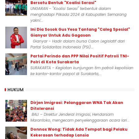
Bersatu Bentuk "Koalisi Serasi"
UNGARAN - "Koalisi Serasi" terbentuk dalam
menghadapi Pilkada 2024 di Kabupaten Semarang
yakni...
Ini Dia Sosok Gus Yesa Tantang "Caleg Spesial"
Gianyar Untuk Adu Gagasan
Gianyar - Hadir dalam bursa Calon Legislatif dari
Partai Solidaritas Indonesia (PSI)...
Partai Perindo dan PPP Nilai Positif Patroli TNI-
Polri di Kota Surakarta
SURAKARTA - Kegiatan kunjungan tim patroli kepolisian
ke kantor-kantor parpol di Surakarta,...
HUKUM
Dirjen Imigrasi: Pelanggaran WNA Tak Akan
Ditoleransi
BALI – Direktur Jenderal Imigrasi, Hendarsam
Marantoko, mengecam penyelenggaraan acara lari...
Donnox Wong: Tidak Ada Tempat bagi Pelaku
Kekerasan terhadap Lansia