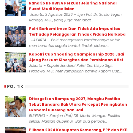
Raharjo ke UBISA Perkuat Jejaring Nasional
Pusat Studi Kepolisian
Jakarta, 3 Agustus 2026 – Irjen Pol. Dr. Susilo Teguh
Raharjo, M.Si., yang juga menjabat...
Polri Berkomitmen Dan Tidak Ada Impunitas
Terhadap Pelanggaran Tindak Pidana Narkoba
JAKARTA – Polri menegaskan komitmennya untuk
memberantas segala bentuk tindak pidana...
Kapolri Cup Shooting Championship 2026 Jadi
Ajang Perkuat Sinergitas dan Pembinaan Atlet
Jakarta – Kapolri Jenderal Polisi Drs. Listyo Sigit
Prabowo, M.Si. menyampaikan bahwa Kapolri Cup...
POLITIK
Ditargetkan Rampung 2027, Mangku Pastika
Sebut Bandara Bali Utara Percepat Peningkatan
Ekonomi Buleleng dan Bali
BULELENG - Komjen (Pol) DR. Made Mangku Pastika
selaku Mantan Gubernur Bali dua periode...
Pilkada 2024 Kabupaten Semarang, PPP dan PKB