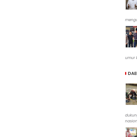
mengu
umur b
DAE
dukun
nasion