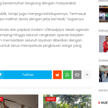
periode
 bersentuhan langsung dengan masyarakat.
blik, tetapi juga menjaga kehidupannya. Termasuk
a melihat dunia dengan jelas kembali,” tegasnya.
kopimda dan pejabat Kodam V/Brawijaya. Meski agenda
Kabup
pingi hingga seluruh rangkaian operasi berjalan
n memastikan seluruh layanan diberikan dengan
n untuk terus memperluas jangkauan warga yang
Solidar
Twitter
kantor
S
NEWS
HU