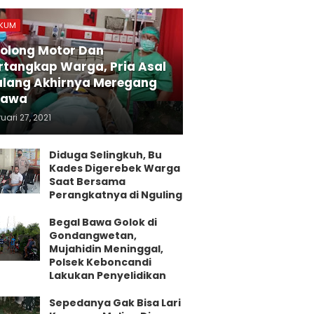
KUM
olong Motor Dan
rtangkap Warga, Pria Asal
lang Akhirnya Meregang
yawa
uari 27, 2021
Diduga Selingkuh, Bu
Kades Digerebek Warga
Saat Bersama
Perangkatnya di Nguling
Begal Bawa Golok di
Gondangwetan,
Mujahidin Meninggal,
Polsek Keboncandi
Lakukan Penyelidikan
Sepedanya Gak Bisa Lari