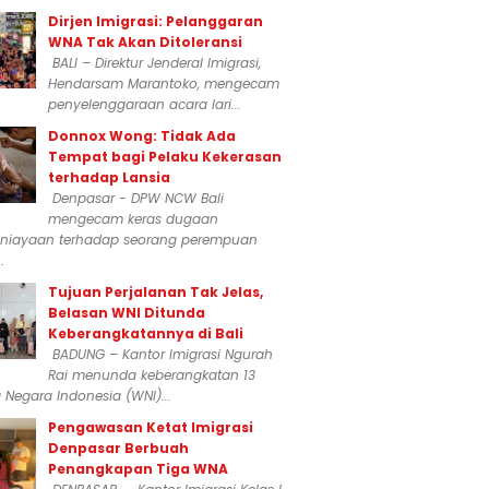
Dirjen Imigrasi: Pelanggaran
WNA Tak Akan Ditoleransi
BALI – Direktur Jenderal Imigrasi,
Hendarsam Marantoko, mengecam
penyelenggaraan acara lari...
Donnox Wong: Tidak Ada
Tempat bagi Pelaku Kekerasan
terhadap Lansia
Denpasar - DPW NCW Bali
mengecam keras dugaan
niayaan terhadap seorang perempuan
.
Tujuan Perjalanan Tak Jelas,
Belasan WNI Ditunda
Keberangkatannya di Bali
BADUNG – Kantor Imigrasi Ngurah
Rai menunda keberangkatan 13
Negara Indonesia (WNI)...
Pengawasan Ketat Imigrasi
Denpasar Berbuah
Penangkapan Tiga WNA