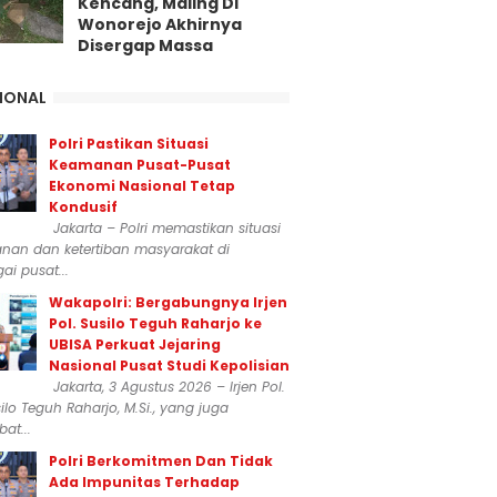
Kencang, Maling Di
Wonorejo Akhirnya
Disergap Massa
IONAL
Polri Pastikan Situasi
Keamanan Pusat-Pusat
Ekonomi Nasional Tetap
Kondusif
Jakarta – Polri memastikan situasi
nan dan ketertiban masyarakat di
ai pusat...
Wakapolri: Bergabungnya Irjen
Pol. Susilo Teguh Raharjo ke
UBISA Perkuat Jejaring
Nasional Pusat Studi Kepolisian
Jakarta, 3 Agustus 2026 – Irjen Pol.
silo Teguh Raharjo, M.Si., yang juga
at...
Polri Berkomitmen Dan Tidak
Ada Impunitas Terhadap