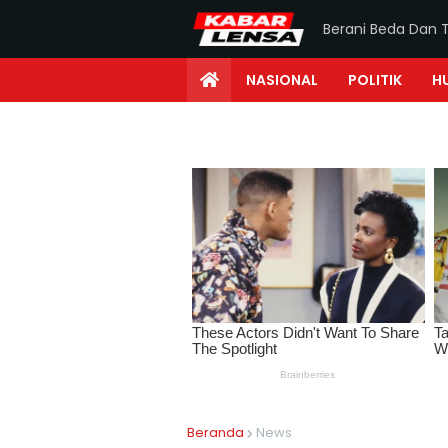
Berani Beda Dan 
NASIONAL
POLITIK
H
Beranda
News