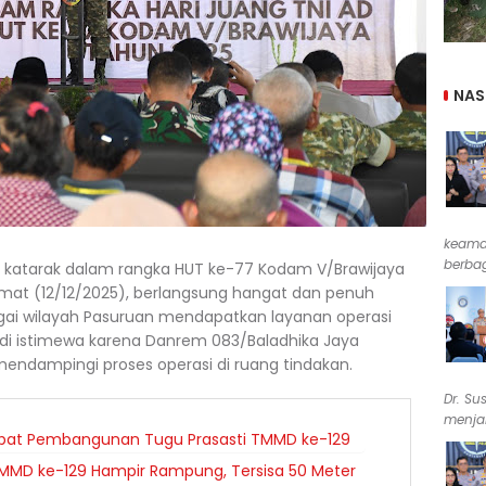
NAS
keama
berbag
i katarak dalam rangka HUT ke-77 Kodam V/Brawijaya
umat (12/12/2025), berlangsung hangat dan penuh
agai wilayah Pasuruan mendapatkan layanan operasi
jadi istimewa karena Danrem 083/Baladhika Jaya
g mendampingi proses operasi di ruang tindakan.
Dr. Su
menjab
cepat Pembangunan Tugu Prasasti TMMD ke-129
MMD ke-129 Hampir Rampung, Tersisa 50 Meter