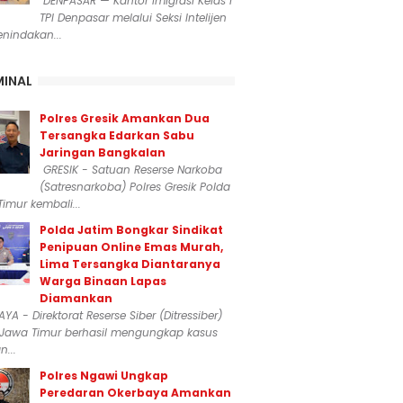
DENPASAR — Kantor Imigrasi Kelas I
TPI Denpasar melalui Seksi Intelijen
nindakan...
MINAL
Polres Gresik Amankan Dua
Tersangka Edarkan Sabu
Jaringan Bangkalan
GRESIK - Satuan Reserse Narkoba
(Satresnarkoba) Polres Gresik Polda
imur kembali...
Polda Jatim Bongkar Sindikat
Penipuan Online Emas Murah,
Lima Tersangka Diantaranya
Warga Binaan Lapas
Diamankan
YA - Direktorat Reserse Siber (Ditressiber)
 Jawa Timur berhasil mengungkap kasus
...
Polres Ngawi Ungkap
Peredaran Okerbaya Amankan