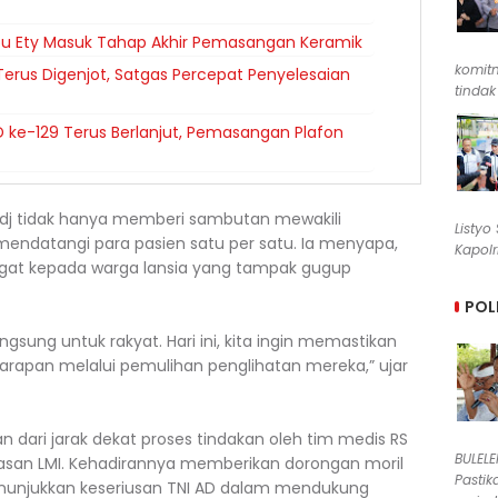
 Ibu Ety Masuk Tahap Akhir Pemasangan Keramik
komit
erus Digenjot, Satgas Percepat Penyelesaian
tindak
 ke-129 Terus Berlanjut, Pemasangan Plafon
dj tidak hanya memberi sambutan mewakili
Listyo
mendatangi para pasien satu per satu. Ia menyapa,
Kapolr
t kepada warga lansia yang tampak gugup
POL
gsung untuk rakyat. Hari ini, kita ingin memastikan
apan melalui pemulihan penglihatan mereka,” ujar
 dari jarak dekat proses tindakan oleh tim medis RS
BULEL
asan LMI. Kehadirannya memberikan dorongan moril
Pastik
enunjukkan keseriusan TNI AD dalam mendukung