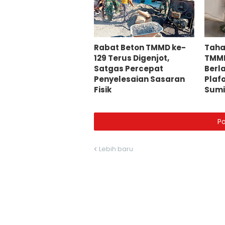
Rabat Beton TMMD ke-
Taha
129 Terus Digenjot,
TMMD
Satgas Percepat
Berl
Penyelesaian Sasaran
Plaf
Fisik
Sum
P
Lebih baru