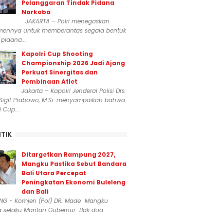
Pelanggaran Tindak Pidana
Narkoba
JAKARTA – Polri menegaskan
mennya untuk memberantas segala bentuk
 pidana...
Kapolri Cup Shooting
Championship 2026 Jadi Ajang
Perkuat Sinergitas dan
Pembinaan Atlet
Jakarta – Kapolri Jenderal Polisi Drs.
 Sigit Prabowo, M.Si. menyampaikan bahwa
i Cup...
ITIK
Ditargetkan Rampung 2027,
Mangku Pastika Sebut Bandara
Bali Utara Percepat
Peningkatan Ekonomi Buleleng
dan Bali
ENG - Komjen (Pol) DR. Made Mangku
a selaku Mantan Gubernur Bali dua