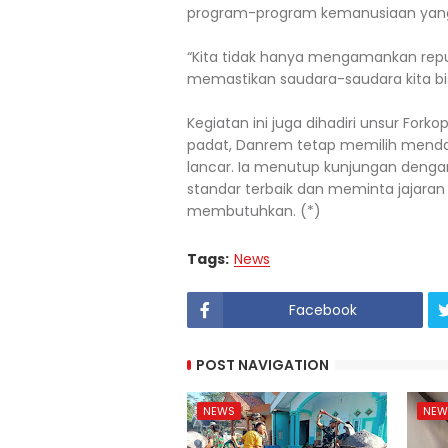
program-program kemanusiaan yang
“Kita tidak hanya mengamankan repu
memastikan saudara-saudara kita bis
Kegiatan ini juga dihadiri unsur For
padat, Danrem tetap memilih mendam
lancar. Ia menutup kunjungan denga
standar terbaik dan meminta jajara
membutuhkan. (*)
Tags:
News
Facebook
POST NAVIGATION
NEWS
NEW