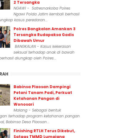
2 Tersangka
NGAWI - Satresnarkoba Polres
Ngawi Polda Jatim kembali berhasil
ngkap kasus peredaran...
Polres Bangkalan Amankan 3
Tersangka Rudapaksa Gadis
Dibawah Umur
BANGKALAN - Kasus kekerasan
seksual terhadap anak di bawah
erhasil diungkap oleh Polres...
RAH
Babinsa Plaosan Dampingi
Petani Tanam Padi, Perkuat
Ketahanan Pangan di
Wonosari
Malang - Sebagai bentuk
gan terhadap program ketahanan pangan
al, Babinsa Desa Plaosan...
Finishing RTLH Terus Dikebut,
Satgas TMMD Lumajang