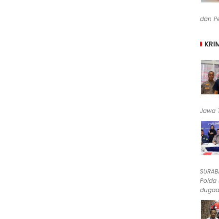
dan Pe
KRI
Jawa T
SURABA
Polda
dugaan