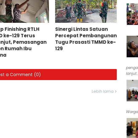
p Finishing RTLH
Sinergi Lintas Satuan
 ke-129 Terus
Percepat Pembangunan
anjut, Pemasangan
Tugu Prasasti TMMD ke-
on Rumah Ibu
129
ina
penga
lanjut..
ost a Comment (0)
Lebih lama
Warga 