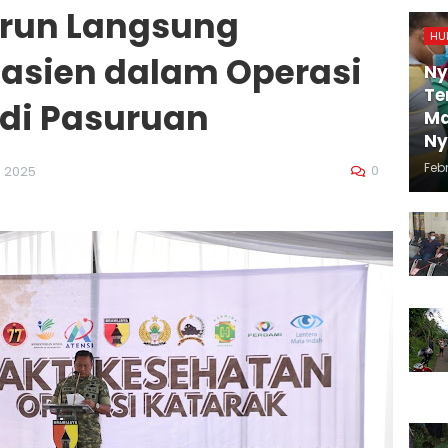
run Langsung
HU
Pasien dalam Operasi
Ny
Te
 di Pasuruan
Ma
N
Febr
0
 2025