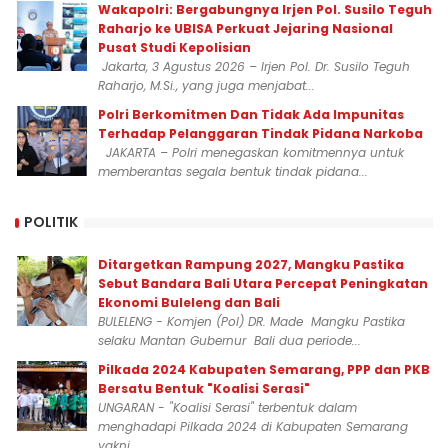
Wakapolri: Bergabungnya Irjen Pol. Susilo Teguh
Raharjo ke UBISA Perkuat Jejaring Nasional
Pusat Studi Kepolisian
Jakarta, 3 Agustus 2026 – Irjen Pol. Dr. Susilo Teguh
Raharjo, M.Si., yang juga menjabat...
Polri Berkomitmen Dan Tidak Ada Impunitas
Terhadap Pelanggaran Tindak Pidana Narkoba
JAKARTA – Polri menegaskan komitmennya untuk
memberantas segala bentuk tindak pidana...
POLITIK
Ditargetkan Rampung 2027, Mangku Pastika
Sebut Bandara Bali Utara Percepat Peningkatan
Ekonomi Buleleng dan Bali
BULELENG - Komjen (Pol) DR. Made Mangku Pastika
selaku Mantan Gubernur Bali dua periode...
Pilkada 2024 Kabupaten Semarang, PPP dan PKB
Bersatu Bentuk "Koalisi Serasi"
UNGARAN - "Koalisi Serasi" terbentuk dalam
menghadapi Pilkada 2024 di Kabupaten Semarang
yakni...