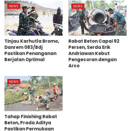
NEWS
NEWS
Tinjau Karhutla Bromo,
Rabat Beton Capai 92
Danrem 083/Bdj
Persen, Serda Erik
Pastikan Penanganan
Andriawan Kebut
Berjalan Optimal
Pengecoran dengan
Arco
NEWS
Tahap Finishing Rabat
Beton, Prada Aditya
Pastikan Permukaan