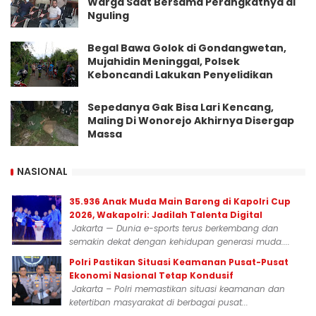
Warga Saat Bersama Perangkatnya di
Nguling
Begal Bawa Golok di Gondangwetan,
Mujahidin Meninggal, Polsek
Keboncandi Lakukan Penyelidikan
Sepedanya Gak Bisa Lari Kencang,
Maling Di Wonorejo Akhirnya Disergap
Massa
NASIONAL
35.936 Anak Muda Main Bareng di Kapolri Cup
2026, Wakapolri: Jadilah Talenta Digital
Jakarta — Dunia e-sports terus berkembang dan
semakin dekat dengan kehidupan generasi muda....
Polri Pastikan Situasi Keamanan Pusat-Pusat
Ekonomi Nasional Tetap Kondusif
Jakarta – Polri memastikan situasi keamanan dan
ketertiban masyarakat di berbagai pusat...