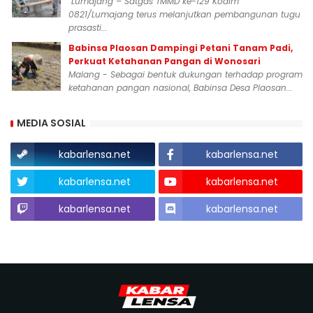
Lumajang – Satgas TMMD ke-129 Kodim
0821/Lumajang terus melanjutkan pembangunan tugu
prasasti...
Babinsa Plaosan Dampingi Petani Tanam Padi,
Perkuat Ketahanan Pangan di Wonosari
Malang - Sebagai bentuk dukungan terhadap program
ketahanan pangan nasional, Babinsa Desa Plaosan...
MEDIA SOSIAL
kabarlensa.net
kabarlensa.net
kabarlensa.net
kabarlensa.net
kabarlensa.net
kabarlensa.net