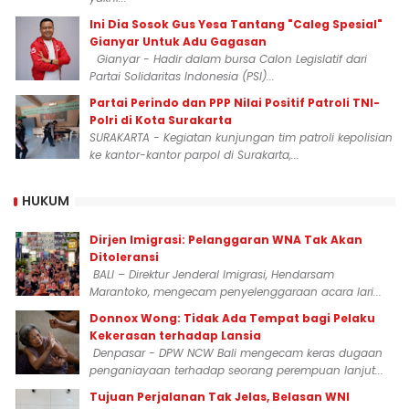
Ini Dia Sosok Gus Yesa Tantang "Caleg Spesial"
Gianyar Untuk Adu Gagasan
Gianyar - Hadir dalam bursa Calon Legislatif dari
Partai Solidaritas Indonesia (PSI)...
Partai Perindo dan PPP Nilai Positif Patroli TNI-
Polri di Kota Surakarta
SURAKARTA - Kegiatan kunjungan tim patroli kepolisian
ke kantor-kantor parpol di Surakarta,...
HUKUM
Dirjen Imigrasi: Pelanggaran WNA Tak Akan
Ditoleransi
BALI – Direktur Jenderal Imigrasi, Hendarsam
Marantoko, mengecam penyelenggaraan acara lari...
Donnox Wong: Tidak Ada Tempat bagi Pelaku
Kekerasan terhadap Lansia
Denpasar - DPW NCW Bali mengecam keras dugaan
penganiayaan terhadap seorang perempuan lanjut...
Tujuan Perjalanan Tak Jelas, Belasan WNI