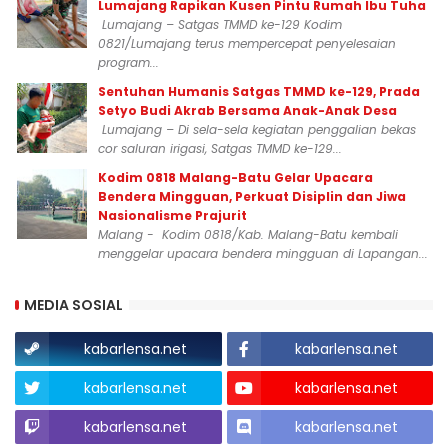
Lumajang Rapikan Kusen Pintu Rumah Ibu Tuha
Lumajang – Satgas TMMD ke-129 Kodim
0821/Lumajang terus mempercepat penyelesaian
program...
Sentuhan Humanis Satgas TMMD ke-129, Prada
Setyo Budi Akrab Bersama Anak-Anak Desa
Lumajang – Di sela-sela kegiatan penggalian bekas
cor saluran irigasi, Satgas TMMD ke-129...
Kodim 0818 Malang-Batu Gelar Upacara
Bendera Mingguan, Perkuat Disiplin dan Jiwa
Nasionalisme Prajurit
Malang - Kodim 0818/Kab. Malang-Batu kembali
menggelar upacara bendera mingguan di Lapangan...
MEDIA SOSIAL
kabarlensa.net
kabarlensa.net
kabarlensa.net
kabarlensa.net
kabarlensa.net
kabarlensa.net