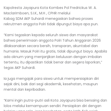
‎Kapolresta Jayapura Kota Kombes Pol Fredrickus W. A.
Maclarimboen, S.I.K., M.H , CPHR melalui
‎Kabag SDM AKP Suhardi menegaskan bahwa proses
rekrutmen anggota Polri tidak dipungut biaya apa pun.
‎“Kami tegaskan kepada seluruh siswa dan masyarakat
bahwa penerimaan anggota Polri Tahun Anggaran 2026
dilaksanakan secara bersih, transparan, akuntabel dan
humanis. Masuk Polri itu gratis, tidak dipungut biaya. Apabila
ada oknum yang menjanjikan kelulusan dengan imbalan
tertentu, itu dipastikan tidak benar dan segera laporkan,”
tegas AKP Suhardi.
‎Ia juga mengajak para siswa untuk mempersiapkan diri
sejak dini, baik dari segi akademik, kesehatan, maupun
mental dan kepribadian.
‎“Kami ingin putra-putri asli Kota Jayapura bisa bersaing dan
lolos melalui kemampuan sendiri. Persiapkan diri dengan