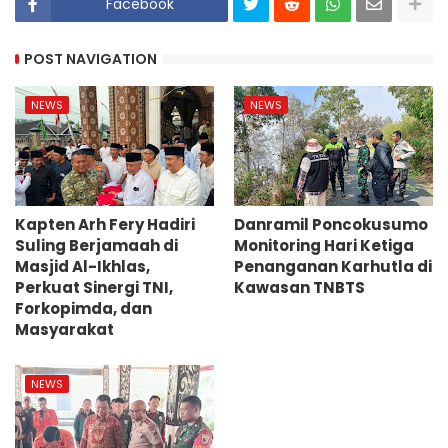
Facebook
POST NAVIGATION
NEWS
NEWS
Kapten Arh Fery Hadiri
Danramil Poncokusumo
Suling Berjamaah di
Monitoring Hari Ketiga
Masjid Al-Ikhlas,
Penanganan Karhutla di
Perkuat Sinergi TNI,
Kawasan TNBTS
Forkopimda, dan
Masyarakat
NEWS