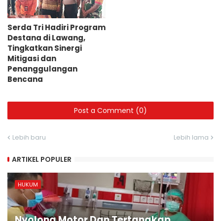
Serda Tri Hadiri Program
Destana di Lawang,
Tingkatkan Sinergi
Mitigasi dan
Penanggulangan
Bencana
Post a Comment (0)
Lebih baru
Lebih lama
ARTIKEL POPULER
HUKUM
Nyolong Motor Dan Tertangkap