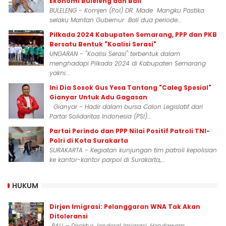
Ekonomi Buleleng dan Bali
BULELENG - Komjen (Pol) DR. Made Mangku Pastika
selaku Mantan Gubernur Bali dua periode...
Pilkada 2024 Kabupaten Semarang, PPP dan PKB
Bersatu Bentuk "Koalisi Serasi"
UNGARAN - "Koalisi Serasi" terbentuk dalam
menghadapi Pilkada 2024 di Kabupaten Semarang
yakni...
Ini Dia Sosok Gus Yesa Tantang "Caleg Spesial"
Gianyar Untuk Adu Gagasan
Gianyar - Hadir dalam bursa Calon Legislatif dari
Partai Solidaritas Indonesia (PSI)...
Partai Perindo dan PPP Nilai Positif Patroli TNI-
Polri di Kota Surakarta
SURAKARTA - Kegiatan kunjungan tim patroli kepolisian
ke kantor-kantor parpol di Surakarta,...
HUKUM
Dirjen Imigrasi: Pelanggaran WNA Tak Akan
Ditoleransi
BALI – Direktur Jenderal Imigrasi, Hendarsam