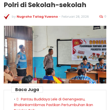
Polri di Sekolah-sekolah
0
by
Nugroho Tatag Yuwono
-
Februari 28, 2026
Baca Juga
Pantau Budidaya Lele di Genengwaru,
Bhabinkamtibmas Pastikan Pertumbuhan Ikan