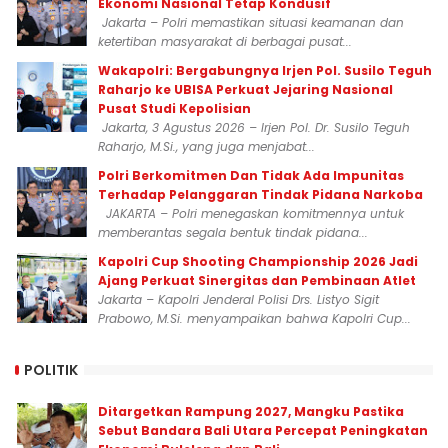
Ekonomi Nasional Tetap Kondusif
Jakarta – Polri memastikan situasi keamanan dan
ketertiban masyarakat di berbagai pusat...
Wakapolri: Bergabungnya Irjen Pol. Susilo Teguh
Raharjo ke UBISA Perkuat Jejaring Nasional
Pusat Studi Kepolisian
Jakarta, 3 Agustus 2026 – Irjen Pol. Dr. Susilo Teguh
Raharjo, M.Si., yang juga menjabat...
Polri Berkomitmen Dan Tidak Ada Impunitas
Terhadap Pelanggaran Tindak Pidana Narkoba
JAKARTA – Polri menegaskan komitmennya untuk
memberantas segala bentuk tindak pidana...
Kapolri Cup Shooting Championship 2026 Jadi
Ajang Perkuat Sinergitas dan Pembinaan Atlet
Jakarta – Kapolri Jenderal Polisi Drs. Listyo Sigit
Prabowo, M.Si. menyampaikan bahwa Kapolri Cup...
POLITIK
Ditargetkan Rampung 2027, Mangku Pastika
Sebut Bandara Bali Utara Percepat Peningkatan