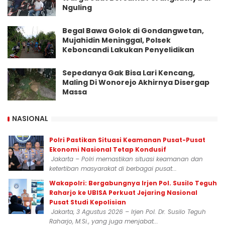
Nguling
Begal Bawa Golok di Gondangwetan,
Mujahidin Meninggal, Polsek
Keboncandi Lakukan Penyelidikan
Sepedanya Gak Bisa Lari Kencang,
Maling Di Wonorejo Akhirnya Disergap
Massa
NASIONAL
Polri Pastikan Situasi Keamanan Pusat-Pusat
Ekonomi Nasional Tetap Kondusif
Jakarta – Polri memastikan situasi keamanan dan
ketertiban masyarakat di berbagai pusat...
Wakapolri: Bergabungnya Irjen Pol. Susilo Teguh
Raharjo ke UBISA Perkuat Jejaring Nasional
Pusat Studi Kepolisian
Jakarta, 3 Agustus 2026 – Irjen Pol. Dr. Susilo Teguh
Raharjo, M.Si., yang juga menjabat...