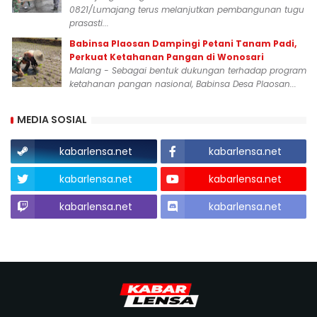
0821/Lumajang terus melanjutkan pembangunan tugu
prasasti...
Babinsa Plaosan Dampingi Petani Tanam Padi,
Perkuat Ketahanan Pangan di Wonosari
Malang - Sebagai bentuk dukungan terhadap program
ketahanan pangan nasional, Babinsa Desa Plaosan...
MEDIA SOSIAL
kabarlensa.net
kabarlensa.net
kabarlensa.net
kabarlensa.net
kabarlensa.net
kabarlensa.net