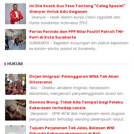
Ini Dia Sosok Gus Yesa Tantang "Caleg Spesial"
Gianyar Untuk Adu Gagasan
Gianyar - Hadir dalam bursa Calon Legislatif dari
Partai Solidaritas Indonesia (PSI)...
Partai Perindo dan PPP Nilai Positif Patroli TNI-
Polri di Kota Surakarta
SURAKARTA - Kegiatan kunjungan tim patroli kepolisian
ke kantor-kantor parpol di Surakarta,...
HUKUM
Dirjen Imigrasi: Pelanggaran WNA Tak Akan
Ditoleransi
BALI – Direktur Jenderal Imigrasi, Hendarsam
Marantoko, mengecam penyelenggaraan acara lari...
Donnox Wong: Tidak Ada Tempat bagi Pelaku
Kekerasan terhadap Lansia
Denpasar - DPW NCW Bali mengecam keras dugaan
penganiayaan terhadap seorang perempuan lanjut...
Tujuan Perjalanan Tak Jelas, Belasan WNI
Ditunda Keberangkatannya di Bali