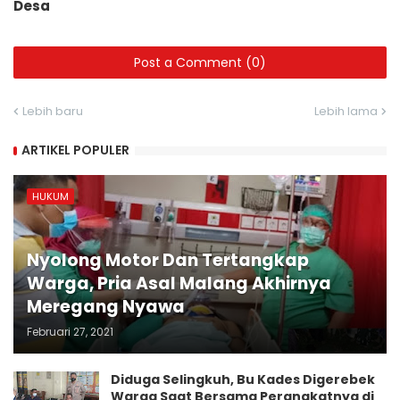
Desa
Post a Comment (0)
Lebih baru
Lebih lama
ARTIKEL POPULER
HUKUM
Nyolong Motor Dan Tertangkap
Warga, Pria Asal Malang Akhirnya
Meregang Nyawa
Februari 27, 2021
Diduga Selingkuh, Bu Kades Digerebek
Warga Saat Bersama Perangkatnya di