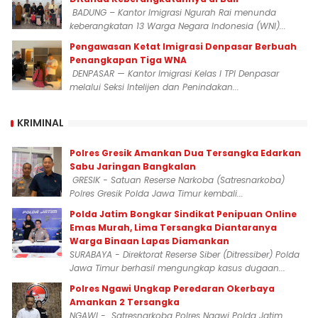
BADUNG – Kantor Imigrasi Ngurah Rai menunda
keberangkatan 13 Warga Negara Indonesia (WNI)...
Pengawasan Ketat Imigrasi Denpasar Berbuah
Penangkapan Tiga WNA
DENPASAR — Kantor Imigrasi Kelas I TPI Denpasar
melalui Seksi Intelijen dan Penindakan...
KRIMINAL
Polres Gresik Amankan Dua Tersangka Edarkan
Sabu Jaringan Bangkalan
GRESIK - Satuan Reserse Narkoba (Satresnarkoba)
Polres Gresik Polda Jawa Timur kembali...
Polda Jatim Bongkar Sindikat Penipuan Online
Emas Murah, Lima Tersangka Diantaranya
Warga Binaan Lapas Diamankan
SURABAYA - Direktorat Reserse Siber (Ditressiber) Polda
Jawa Timur berhasil mengungkap kasus dugaan...
Polres Ngawi Ungkap Peredaran Okerbaya
Amankan 2 Tersangka
NGAWI - Satresnarkoba Polres Ngawi Polda Jatim