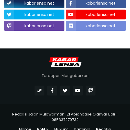
kabarlensa.net
kabarlensa.net
kabarlensa.net
kabarlensa.net
kabarlensa.net
kabarlensa.net
Terdepan Mengabarkan
Redaksi Jalan Mulawarman 121 Abianbase Gianyar Bali -
085337279732
Home
Politik
Hukum
Kriminal
Redaksi