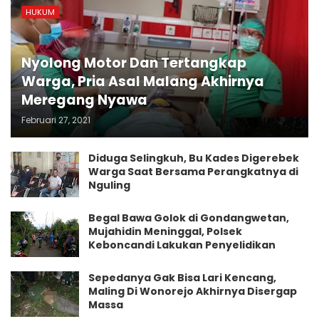
HUKUM
Nyolong Motor Dan Tertangkap
Warga, Pria Asal Malang Akhirnya
Meregang Nyawa
Februari 27, 2021
Diduga Selingkuh, Bu Kades Digerebek
Warga Saat Bersama Perangkatnya di
Nguling
Begal Bawa Golok di Gondangwetan,
Mujahidin Meninggal, Polsek
Keboncandi Lakukan Penyelidikan
Sepedanya Gak Bisa Lari Kencang,
Maling Di Wonorejo Akhirnya Disergap
Massa