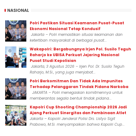
NASIONAL
Polri Pastikan Situasi Keamanan Pusat-Pusat
Ekonomi Nasional Tetap Kondusif
Jakarta – Polri memastikan situasi keamanan dan
ketertiban masyarakat di berbagai pusat...
Wakapolri: Bergabungnya Irjen Pol. Susilo Teguh
Raharjo ke UBISA Perkuat Jejaring Nasional
Pusat Studi Kepolisian
Jakarta, 3 Agustus 2026 – Irjen Pol. Dr. Susilo Teguh
Raharjo, M.Si., yang juga menjabat...
Polri Berkomitmen Dan Tidak Ada Impunitas
Terhadap Pelanggaran Tindak Pidana Narkoba
JAKARTA – Polri menegaskan komitmennya untuk
memberantas segala bentuk tindak pidana...
Kapolri Cup Shooting Championship 2026 Jadi
Ajang Perkuat Sinergitas dan Pembinaan Atlet
Jakarta – Kapolri Jenderal Polisi Drs. Listyo Sigit
Prabowo, M.Si. menyampaikan bahwa Kapolri Cup...