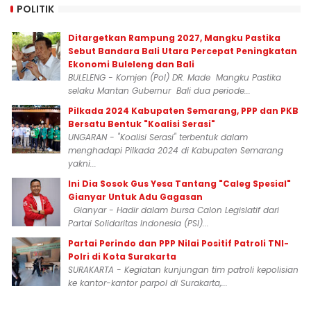
POLITIK
Ditargetkan Rampung 2027, Mangku Pastika
Sebut Bandara Bali Utara Percepat Peningkatan
Ekonomi Buleleng dan Bali
BULELENG - Komjen (Pol) DR. Made Mangku Pastika
selaku Mantan Gubernur Bali dua periode...
Pilkada 2024 Kabupaten Semarang, PPP dan PKB
Bersatu Bentuk "Koalisi Serasi"
UNGARAN - "Koalisi Serasi" terbentuk dalam
menghadapi Pilkada 2024 di Kabupaten Semarang
yakni...
Ini Dia Sosok Gus Yesa Tantang "Caleg Spesial"
Gianyar Untuk Adu Gagasan
Gianyar - Hadir dalam bursa Calon Legislatif dari
Partai Solidaritas Indonesia (PSI)...
Partai Perindo dan PPP Nilai Positif Patroli TNI-
Polri di Kota Surakarta
SURAKARTA - Kegiatan kunjungan tim patroli kepolisian
ke kantor-kantor parpol di Surakarta,...