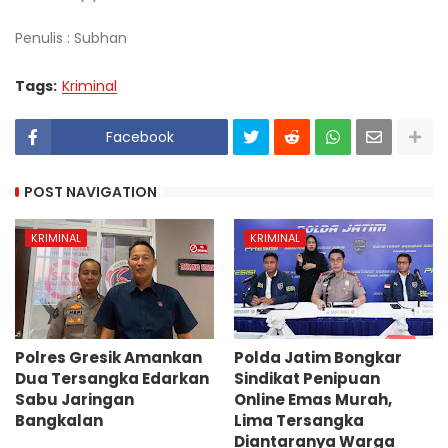
‎Penulis : Subhan
Tags:
Kriminal
Facebook
POST NAVIGATION
KRIMINAL
KRIMINAL
Polres Gresik Amankan
Polda Jatim Bongkar
Dua Tersangka Edarkan
Sindikat Penipuan
Sabu Jaringan
Online Emas Murah,
Bangkalan
Lima Tersangka
Diantaranya Warga