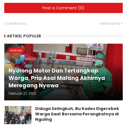
Post a Comment (0)
Lebih baru
Lebih lama
ARTIKEL POPULER
HUKUM
Nyolong Motor Dan Tertangkap
Warga, Pria Asal Malang Akhirnya
Meregang Nyawa
Februari 27, 2021
Diduga Selingkuh, Bu Kades Digerebek
Warga Saat Bersama Perangkatnya di
Nguling