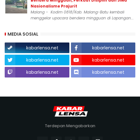
Bendera Mingguan, Perkuat Disiplin dan Jiwa
Nasionalisme Prajurit
Malang - Kodim 0818/Kab. Malang-Batu kembali
menggelar upacara bendera mingguan di Lapangan...
MEDIA SOSIAL
kabarlensa.net
kabarlensa.net
kabarlensa.net
kabarlensa.net
kabarlensa.net
kabarlensa.net
Terdepan Mengabarkan