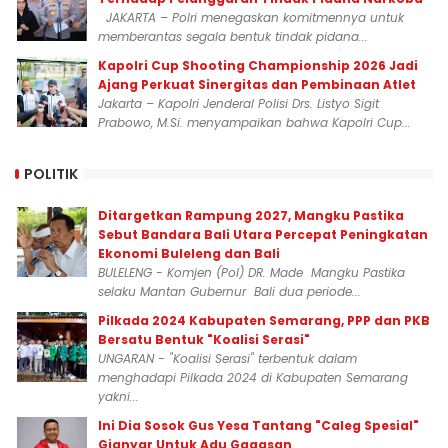
JAKARTA – Polri menegaskan komitmennya untuk
memberantas segala bentuk tindak pidana...
Kapolri Cup Shooting Championship 2026 Jadi
Ajang Perkuat Sinergitas dan Pembinaan Atlet
Jakarta – Kapolri Jenderal Polisi Drs. Listyo Sigit
Prabowo, M.Si. menyampaikan bahwa Kapolri Cup...
POLITIK
Ditargetkan Rampung 2027, Mangku Pastika
Sebut Bandara Bali Utara Percepat Peningkatan
Ekonomi Buleleng dan Bali
BULELENG - Komjen (Pol) DR. Made Mangku Pastika
selaku Mantan Gubernur Bali dua periode...
Pilkada 2024 Kabupaten Semarang, PPP dan PKB
Bersatu Bentuk "Koalisi Serasi"
UNGARAN - "Koalisi Serasi" terbentuk dalam
menghadapi Pilkada 2024 di Kabupaten Semarang
yakni...
Ini Dia Sosok Gus Yesa Tantang "Caleg Spesial"
Gianyar Untuk Adu Gagasan