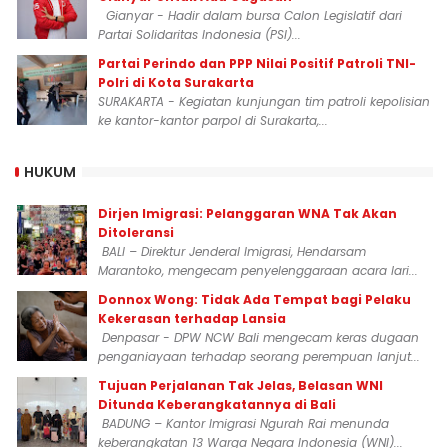
Gianyar - Hadir dalam bursa Calon Legislatif dari
Partai Solidaritas Indonesia (PSI)...
Partai Perindo dan PPP Nilai Positif Patroli TNI-
Polri di Kota Surakarta
SURAKARTA - Kegiatan kunjungan tim patroli kepolisian
ke kantor-kantor parpol di Surakarta,...
HUKUM
Dirjen Imigrasi: Pelanggaran WNA Tak Akan
Ditoleransi
BALI – Direktur Jenderal Imigrasi, Hendarsam
Marantoko, mengecam penyelenggaraan acara lari...
Donnox Wong: Tidak Ada Tempat bagi Pelaku
Kekerasan terhadap Lansia
Denpasar - DPW NCW Bali mengecam keras dugaan
penganiayaan terhadap seorang perempuan lanjut...
Tujuan Perjalanan Tak Jelas, Belasan WNI
Ditunda Keberangkatannya di Bali
BADUNG – Kantor Imigrasi Ngurah Rai menunda
keberangkatan 13 Warga Negara Indonesia (WNI)...