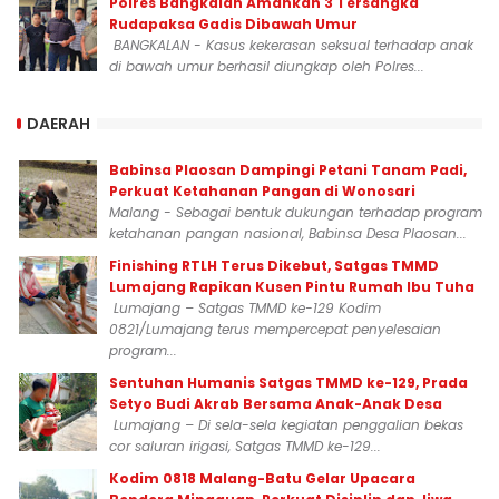
Polres Bangkalan Amankan 3 Tersangka
Rudapaksa Gadis Dibawah Umur
BANGKALAN - Kasus kekerasan seksual terhadap anak
di bawah umur berhasil diungkap oleh Polres...
DAERAH
Babinsa Plaosan Dampingi Petani Tanam Padi,
Perkuat Ketahanan Pangan di Wonosari
Malang - Sebagai bentuk dukungan terhadap program
ketahanan pangan nasional, Babinsa Desa Plaosan...
Finishing RTLH Terus Dikebut, Satgas TMMD
Lumajang Rapikan Kusen Pintu Rumah Ibu Tuha
Lumajang – Satgas TMMD ke-129 Kodim
0821/Lumajang terus mempercepat penyelesaian
program...
Sentuhan Humanis Satgas TMMD ke-129, Prada
Setyo Budi Akrab Bersama Anak-Anak Desa
Lumajang – Di sela-sela kegiatan penggalian bekas
cor saluran irigasi, Satgas TMMD ke-129...
Kodim 0818 Malang-Batu Gelar Upacara