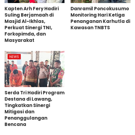
Kapten Arh Fery Hadiri
Danramil Poncokusumo
Suling Berjamaah di
Monitoring Hari Ketiga
Masjid Al-Ikhlas,
Penanganan Karhutla di
Perkuat Sinergi TNI,
Kawasan TNBTS
Forkopimda, dan
Masyarakat
NEWS
Serda Tri Hadiri Program
Destana di Lawang,
Tingkatkan Sinergi
Mitigasi dan
Penanggulangan
Bencana