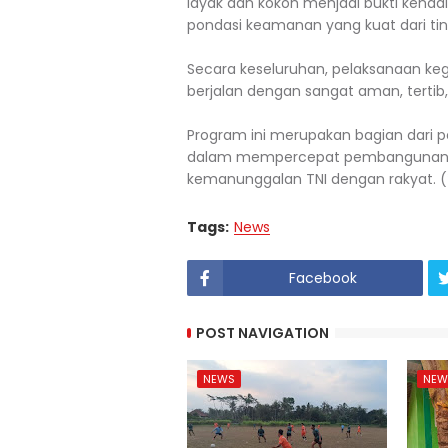
layak dan kokoh menjadi bukti keha
pondasi keamanan yang kuat dari tin
Secara keseluruhan, pelaksanaan keg
berjalan dengan sangat aman, tertib
Program ini merupakan bagian dari
dalam mempercepat pembangunan inf
kemanunggalan TNI dengan rakyat. (
Tags:
News
Facebook
POST NAVIGATION
NEWS
NEW