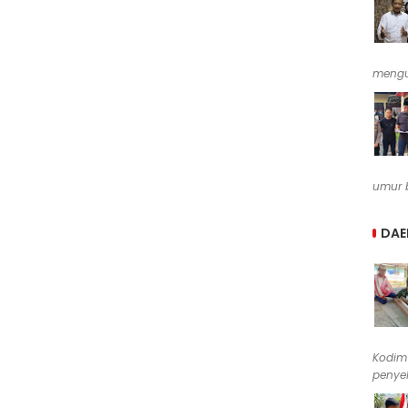
mengu
umur b
DAE
Kodim
penyel