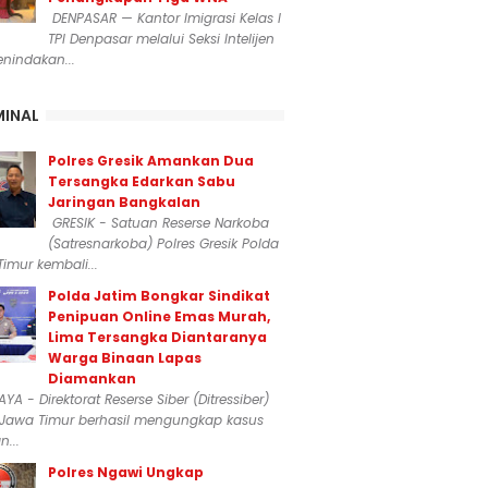
DENPASAR — Kantor Imigrasi Kelas I
TPI Denpasar melalui Seksi Intelijen
nindakan...
MINAL
Polres Gresik Amankan Dua
Tersangka Edarkan Sabu
Jaringan Bangkalan
GRESIK - Satuan Reserse Narkoba
(Satresnarkoba) Polres Gresik Polda
imur kembali...
Polda Jatim Bongkar Sindikat
Penipuan Online Emas Murah,
Lima Tersangka Diantaranya
Warga Binaan Lapas
Diamankan
YA - Direktorat Reserse Siber (Ditressiber)
 Jawa Timur berhasil mengungkap kasus
...
Polres Ngawi Ungkap