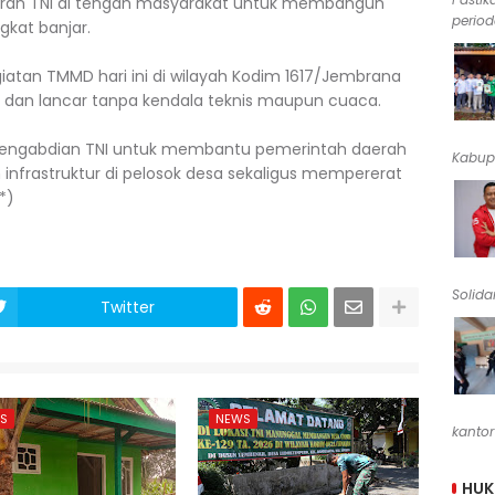
diran TNI di tengah masyarakat untuk membangun
periode
gkat banjar.
iatan TMMD hari ini di wilayah Kodim 1617/Jembrana
, dan lancar tanpa kendala teknis maupun cuaca.
 pengabdian TNI untuk membantu pemerintah daerah
Kabup
rastruktur di pelosok desa sekaligus mempererat
*)
Solidar
Twitter
S
NEWS
kantor
HU