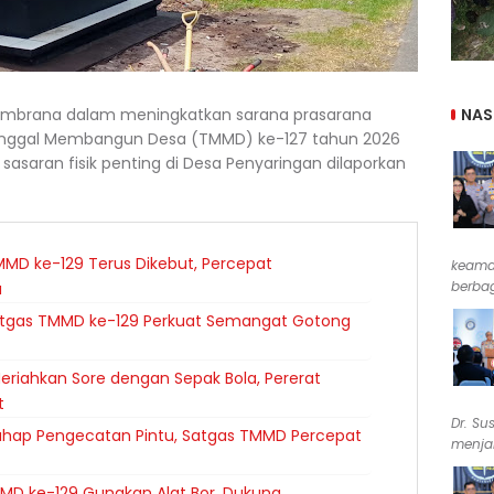
NAS
embrana dalam meningkatkan sarana prasarana
unggal Membangun Desa (TMMD) ke-127 tahun 2026
asaran fisik penting di Desa Penyaringan dilaporkan
MD ke-129 Terus Dikebut, Percepat
keama
berbag
a
atgas TMMD ke-129 Perkuat Semangat Gotong
riahkan Sore dengan Sepak Bola, Pererat
t
Dr. Su
ahap Pengecatan Pintu, Satgas TMMD Percepat
menjab
MD ke-129 Gunakan Alat Bor, Dukung