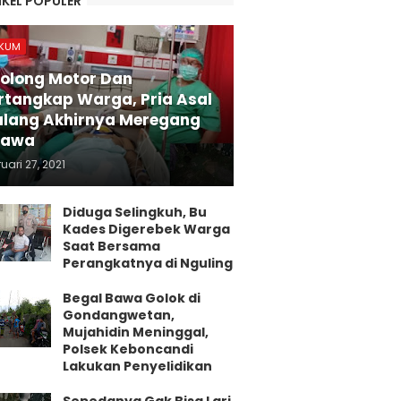
IKEL POPULER
KUM
olong Motor Dan
rtangkap Warga, Pria Asal
lang Akhirnya Meregang
yawa
uari 27, 2021
Diduga Selingkuh, Bu
Kades Digerebek Warga
Saat Bersama
Perangkatnya di Nguling
Begal Bawa Golok di
Gondangwetan,
Mujahidin Meninggal,
Polsek Keboncandi
Lakukan Penyelidikan