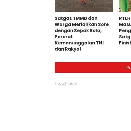
Satgas TMMD dan
RTLH
Warga Meriahkan Sore
Masu
dengan Sepak Bola,
Peng
Pererat
Satg
Kemanunggalan TNI
Fini
dan Rakyat
P
Lebih baru