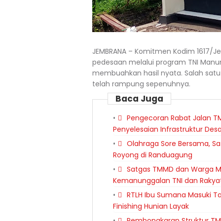
JEMBRANA – Komitmen Kodim 1617/J
pedesaan melalui program TNI Man
membuahkan hasil nyata. Salah satu s
telah rampung sepenuhnya.
Baca Juga
Pengecoran Rabat Jalan TM
Penyelesaian Infrastruktur Des
Olahraga Sore Bersama, S
Royong di Randuagung
Satgas TMMD dan Warga Me
Kemanunggalan TNI dan Rakya
RTLH Ibu Sumana Masuki T
Finishing Hunian Layak
Pembongkaran Struktur TM