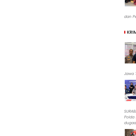
dan Pe
KRI
Jawa T
SURABA
Polda
dugaan