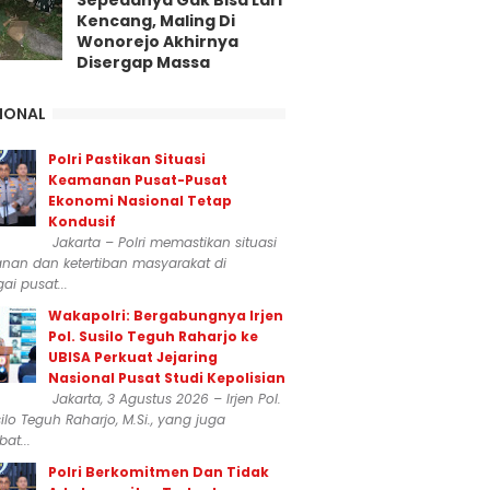
Sepedanya Gak Bisa Lari
Kencang, Maling Di
Wonorejo Akhirnya
Disergap Massa
IONAL
Polri Pastikan Situasi
Keamanan Pusat-Pusat
Ekonomi Nasional Tetap
Kondusif
Jakarta – Polri memastikan situasi
nan dan ketertiban masyarakat di
ai pusat...
Wakapolri: Bergabungnya Irjen
Pol. Susilo Teguh Raharjo ke
UBISA Perkuat Jejaring
Nasional Pusat Studi Kepolisian
Jakarta, 3 Agustus 2026 – Irjen Pol.
silo Teguh Raharjo, M.Si., yang juga
at...
Polri Berkomitmen Dan Tidak