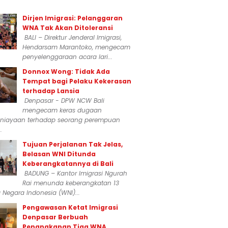
Dirjen Imigrasi: Pelanggaran
WNA Tak Akan Ditoleransi
BALI – Direktur Jenderal Imigrasi,
Hendarsam Marantoko, mengecam
penyelenggaraan acara lari...
Donnox Wong: Tidak Ada
Tempat bagi Pelaku Kekerasan
terhadap Lansia
Denpasar - DPW NCW Bali
mengecam keras dugaan
niayaan terhadap seorang perempuan
.
Tujuan Perjalanan Tak Jelas,
Belasan WNI Ditunda
Keberangkatannya di Bali
BADUNG – Kantor Imigrasi Ngurah
Rai menunda keberangkatan 13
Negara Indonesia (WNI)...
Pengawasan Ketat Imigrasi
Denpasar Berbuah
Penangkapan Tiga WNA