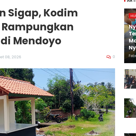
ART
n Sigap, Kodim
HU
a Rampungkan
Ny
Te
 di Mendoyo
Ma
N
Febr
0
et 08, 2026