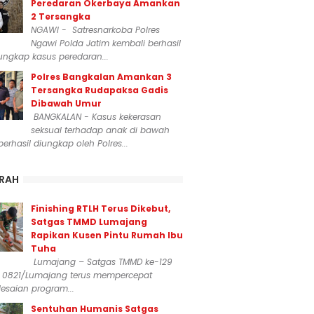
Peredaran Okerbaya Amankan
2 Tersangka
NGAWI - Satresnarkoba Polres
Ngawi Polda Jatim kembali berhasil
ngkap kasus peredaran...
Polres Bangkalan Amankan 3
Tersangka Rudapaksa Gadis
Dibawah Umur
BANGKALAN - Kasus kekerasan
seksual terhadap anak di bawah
erhasil diungkap oleh Polres...
RAH
Finishing RTLH Terus Dikebut,
Satgas TMMD Lumajang
Rapikan Kusen Pintu Rumah Ibu
Tuha
Lumajang – Satgas TMMD ke-129
 0821/Lumajang terus mempercepat
esaian program...
Sentuhan Humanis Satgas