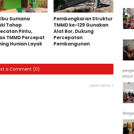
 Ibu Sumana
Pembongkaran Struktur
ki Tahap
TMMD ke-129 Gunakan
ecatan Pintu,
Alat Bor, Dukung
as TMMD Percepat
Percepatan
shing Hunian Layak
Pembangunan
ost a Comment (0)
penga
lanjut..
Lebih lama
Warga 