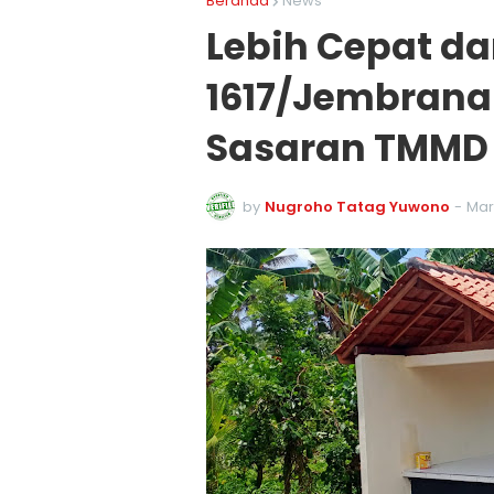
Beranda
News
Lebih Cepat da
1617/Jembran
Sasaran TMMD
by
Nugroho Tatag Yuwono
-
Mar