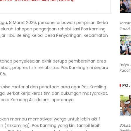
gu, 8 Maret 2026, personel di bawah pimpinan Serka
komit
eluruh tahapan pengerjaan rehabilitasi Pos Kamling
tindak
Banjar Tibu Beleng Kelod, Desa Penyaringan, Kecamatan
h tahap penyelesaian akhir berupa pembersihan area
Listyo
ut, progres fisik rehabilitasi Pos Kamling kini secara
Kapolr
0%.
POL
an sisa material dan penataan area agar Pos Kamling
a. Berkat kerja keras tim dan dukungan masyarakat,
r Serka Komang Alit dalam laporannya.
apkan mampu memotivasi warga untuk lebih aktif
Siskamling). Pos Kamling yang kini tampil lebih
BULEL
Pastik