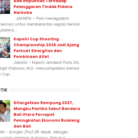
Ada Impunitas Terhadap
Pelanggaran Tindak Pidana
Narkoba
JAKARTA – Polri menegaskan
mennya untuk memberantas segala bentuk
 pidana...
Kapolri Cup Shooting
Championship 2026 Jadi Ajang
Perkuat Sinergitas dan
Pembinaan Atlet
Jakarta – Kapolri Jenderal Polisi Drs.
 Sigit Prabowo, M.Si. menyampaikan bahwa
i Cup...
ITIK
Ditargetkan Rampung 2027,
Mangku Pastika Sebut Bandara
Bali Utara Percepat
Peningkatan Ekonomi Buleleng
dan Bali
ENG - Komjen (Pol) DR. Made Mangku
a selaku Mantan Gubernur Bali dua