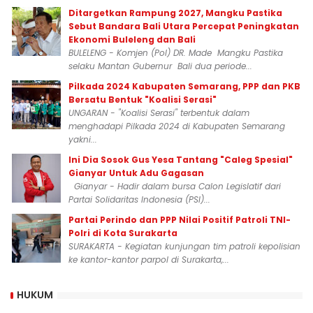
Ditargetkan Rampung 2027, Mangku Pastika
Sebut Bandara Bali Utara Percepat Peningkatan
Ekonomi Buleleng dan Bali
BULELENG - Komjen (Pol) DR. Made Mangku Pastika
selaku Mantan Gubernur Bali dua periode...
Pilkada 2024 Kabupaten Semarang, PPP dan PKB
Bersatu Bentuk "Koalisi Serasi"
UNGARAN - "Koalisi Serasi" terbentuk dalam
menghadapi Pilkada 2024 di Kabupaten Semarang
yakni...
Ini Dia Sosok Gus Yesa Tantang "Caleg Spesial"
Gianyar Untuk Adu Gagasan
Gianyar - Hadir dalam bursa Calon Legislatif dari
Partai Solidaritas Indonesia (PSI)...
Partai Perindo dan PPP Nilai Positif Patroli TNI-
Polri di Kota Surakarta
SURAKARTA - Kegiatan kunjungan tim patroli kepolisian
ke kantor-kantor parpol di Surakarta,...
HUKUM