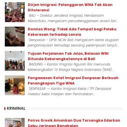
Dirjen Imigrasi: Pelanggaran WNA Tak Akan
Ditoleransi
BALI – Direktur Jenderal Imigrasi, Hendarsam
Marantoko, mengecam penyelenggaraan acara lari...
Donnox Wong: Tidak Ada Tempat bagi Pelaku
Kekerasan terhadap Lansia
Denpasar - DPW NCW Bali mengecam keras dugaan
penganiayaan terhadap seorang perempuan lanjut...
Tujuan Perjalanan Tak Jelas, Belasan WNI
Ditunda Keberangkatannya di Bali
BADUNG – Kantor Imigrasi Ngurah Rai menunda
keberangkatan 13 Warga Negara Indonesia (WNI)...
Pengawasan Ketat Imigrasi Denpasar Berbuah
Penangkapan Tiga WNA
DENPASAR — Kantor Imigrasi Kelas I TPI Denpasar
melalui Seksi Intelijen dan Penindakan...
KRIMINAL
Polres Gresik Amankan Dua Tersangka Edarkan
Sabu Jaringan Bangkalan