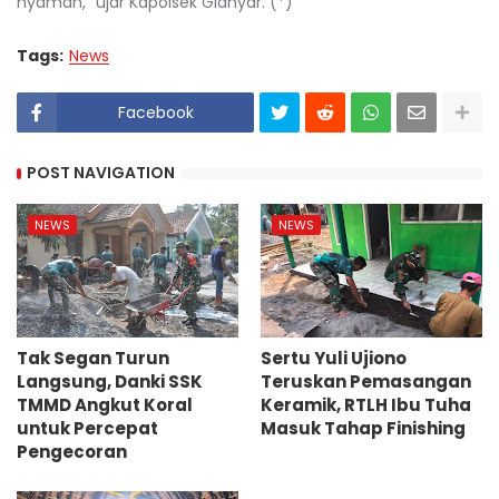
nyaman,” ujar Kapolsek Gianyar. (*)
Tags:
News
Facebook
POST NAVIGATION
NEWS
NEWS
Tak Segan Turun
Sertu Yuli Ujiono
Langsung, Danki SSK
Teruskan Pemasangan
TMMD Angkut Koral
Keramik, RTLH Ibu Tuha
untuk Percepat
Masuk Tahap Finishing
Pengecoran