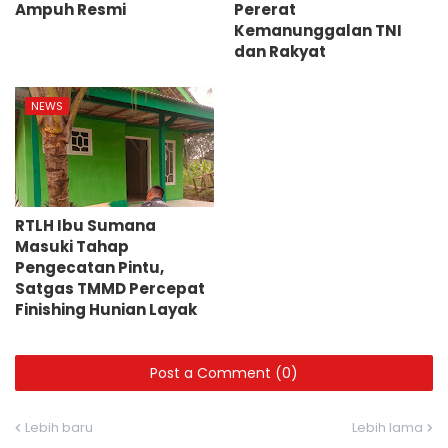
Ampuh Resmi
Pererat
Kemanunggalan TNI
dan Rakyat
NEWS
RTLH Ibu Sumana
Masuki Tahap
Pengecatan Pintu,
Satgas TMMD Percepat
Finishing Hunian Layak
Post a Comment (0)
Lebih baru
Lebih lama