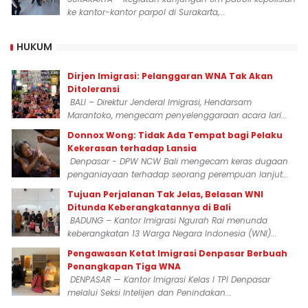
ke kantor-kantor parpol di Surakarta,...
HUKUM
Dirjen Imigrasi: Pelanggaran WNA Tak Akan
Ditoleransi
BALI – Direktur Jenderal Imigrasi, Hendarsam
Marantoko, mengecam penyelenggaraan acara lari...
Donnox Wong: Tidak Ada Tempat bagi Pelaku
Kekerasan terhadap Lansia
Denpasar - DPW NCW Bali mengecam keras dugaan
penganiayaan terhadap seorang perempuan lanjut...
Tujuan Perjalanan Tak Jelas, Belasan WNI
Ditunda Keberangkatannya di Bali
BADUNG – Kantor Imigrasi Ngurah Rai menunda
keberangkatan 13 Warga Negara Indonesia (WNI)...
Pengawasan Ketat Imigrasi Denpasar Berbuah
Penangkapan Tiga WNA
DENPASAR — Kantor Imigrasi Kelas I TPI Denpasar
melalui Seksi Intelijen dan Penindakan...