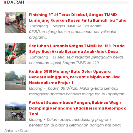
DAERAH
Finishing RTLH Terus Dikebut, Satgas TMMD
Lumajang Rapikan Kusen Pintu Rumah Ibu Tuha
Lumajang – Satgas TMMD ke-129 Kodim
0821/Lumajang terus mempercepat penyelesaian
program...
Sentuhan Humanis Satgas TMMD ke-129, Prada
Setyo Budi Akrab Bersama Anak-Anak Desa
Lumajang – Di sela-sela kegiatan penggalian bekas
cor saluran irigasi, Satgas TMMD ke-129...
Kodim 0818 Malang-Batu Gelar Upacara
Bendera Mingguan, Perkuat Disiplin dan Jiwa
Nasionalisme Prajurit
Malang - Kodim 0818/Kab. Malang-Batu kembali
menggelar upacara bendera mingguan di Lapangan...
Perkuat Swasembada Pangan, Babinsa Wagir
Dampingi Penanaman Padi Bersama Kelompok
Tani
Malang - Dalam upaya mendukung program
pemerintah di bidang ketahanan pangan nasional,
Babinsa Desa...