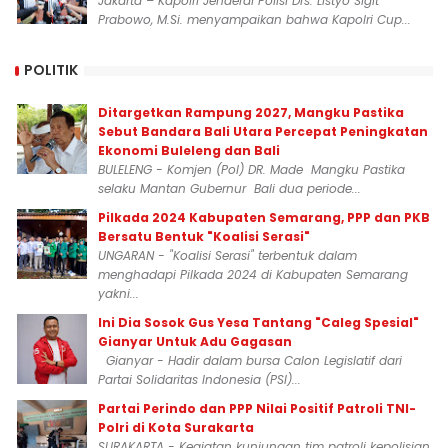
Jakarta – Kapolri Jenderal Polisi Drs. Listyo Sigit
Prabowo, M.Si. menyampaikan bahwa Kapolri Cup...
POLITIK
Ditargetkan Rampung 2027, Mangku Pastika
Sebut Bandara Bali Utara Percepat Peningkatan
Ekonomi Buleleng dan Bali
BULELENG - Komjen (Pol) DR. Made Mangku Pastika
selaku Mantan Gubernur Bali dua periode...
Pilkada 2024 Kabupaten Semarang, PPP dan PKB
Bersatu Bentuk "Koalisi Serasi"
UNGARAN - "Koalisi Serasi" terbentuk dalam
menghadapi Pilkada 2024 di Kabupaten Semarang
yakni...
Ini Dia Sosok Gus Yesa Tantang "Caleg Spesial"
Gianyar Untuk Adu Gagasan
Gianyar - Hadir dalam bursa Calon Legislatif dari
Partai Solidaritas Indonesia (PSI)...
Partai Perindo dan PPP Nilai Positif Patroli TNI-
Polri di Kota Surakarta
SURAKARTA - Kegiatan kunjungan tim patroli kepolisian