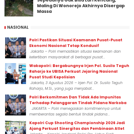
Maling Di Wonorejo Akhirnya Disergap
Massa
NASIONAL
Polri Pastikan Situasi Keamanan Pusat-Pusat
Ekonomi Nasional Tetap Kondusif
Jakarta – Polri memastikan situasi keamanan dan
ketertiban masyarakat di berbagai pusat...
Wakapolri: Bergabungnya Irjen Pol. Susilo Teguh
Raharjo ke UBISA Perkuat Jejaring Nasional
Pusat Studi Kepolisian
Jakarta, 3 Agustus 2026 – Irjen Pol. Dr. Susilo Teguh
Raharjo, M.Si., yang juga menjabat...
Polri Berkomitmen Dan Tidak Ada Impunitas
Terhadap Pelanggaran Tindak Pidana Narkoba
JAKARTA – Polri menegaskan komitmennya untuk
memberantas segala bentuk tindak pidana...
Kapolri Cup Shooting Championship 2026 Jadi
Ajang Perkuat Sinergitas dan Pembinaan Atlet