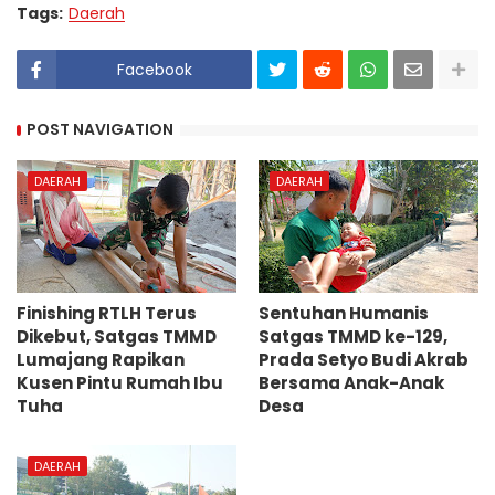
Tags:
Daerah
Facebook
POST NAVIGATION
DAERAH
DAERAH
Finishing RTLH Terus
Sentuhan Humanis
Dikebut, Satgas TMMD
Satgas TMMD ke-129,
Lumajang Rapikan
Prada Setyo Budi Akrab
Kusen Pintu Rumah Ibu
Bersama Anak-Anak
Tuha
Desa
DAERAH