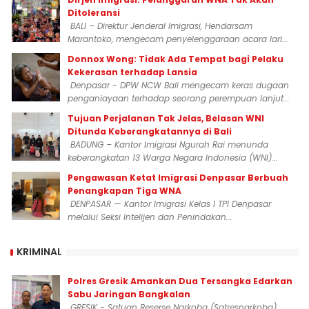
Ditoleransi
BALI – Direktur Jenderal Imigrasi, Hendarsam
Marantoko, mengecam penyelenggaraan acara lari...
Donnox Wong: Tidak Ada Tempat bagi Pelaku
Kekerasan terhadap Lansia
Denpasar - DPW NCW Bali mengecam keras dugaan
penganiayaan terhadap seorang perempuan lanjut...
Tujuan Perjalanan Tak Jelas, Belasan WNI
Ditunda Keberangkatannya di Bali
BADUNG – Kantor Imigrasi Ngurah Rai menunda
keberangkatan 13 Warga Negara Indonesia (WNI)...
Pengawasan Ketat Imigrasi Denpasar Berbuah
Penangkapan Tiga WNA
DENPASAR — Kantor Imigrasi Kelas I TPI Denpasar
melalui Seksi Intelijen dan Penindakan...
KRIMINAL
Polres Gresik Amankan Dua Tersangka Edarkan
Sabu Jaringan Bangkalan
GRESIK - Satuan Reserse Narkoba (Satresnarkoba)