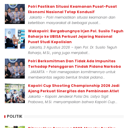
Polri Pastikan Situasi Keamanan Pusat-Pusat
Ekonomi Nasional Tetap Kondusif
Jakarta – Polri memastikan situasi keamanan dan
ketertiban masyarakat di berbagai pusat...
Wakapolri: Bergabungnya Irjen Pol. Susilo Teguh
Raharjo ke UBISA Perkuat Jejaring Nasional
Pusat Studi Kepolisian
Jakarta, 3 Agustus 2026 – Irjen Pol. Dr. Susilo Teguh
Raharjo, M.Si., yang juga menjabat...
Polri Berkomitmen Dan Tidak Ada Impunitas
Terhadap Pelanggaran Tindak Pidana Narkoba
JAKARTA – Polri menegaskan komitmennya untuk
memberantas segala bentuk tindak pidana...
Kapolri Cup Shooting Championship 2026 Jadi
Ajang Perkuat Sinergitas dan Pembinaan Atlet
Jakarta – Kapolri Jenderal Polisi Drs. Listyo Sigit
Prabowo, M.Si. menyampaikan bahwa Kapolri Cup...
POLITIK