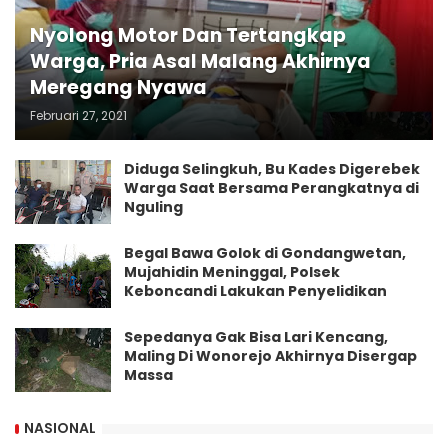
Nyolong Motor Dan Tertangkap
Warga, Pria Asal Malang Akhirnya
Meregang Nyawa
Februari 27, 2021
Diduga Selingkuh, Bu Kades Digerebek
Warga Saat Bersama Perangkatnya di
Nguling
Begal Bawa Golok di Gondangwetan,
Mujahidin Meninggal, Polsek
Keboncandi Lakukan Penyelidikan
Sepedanya Gak Bisa Lari Kencang,
Maling Di Wonorejo Akhirnya Disergap
Massa
NASIONAL