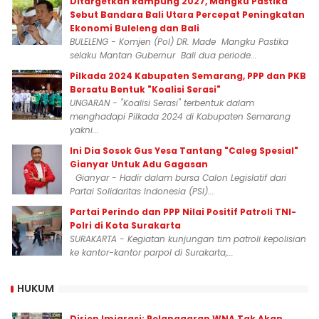
Ditargetkan Rampung 2027, Mangku Pastika
Sebut Bandara Bali Utara Percepat Peningkatan
Ekonomi Buleleng dan Bali
BULELENG - Komjen (Pol) DR. Made Mangku Pastika
selaku Mantan Gubernur Bali dua periode...
Pilkada 2024 Kabupaten Semarang, PPP dan PKB
Bersatu Bentuk "Koalisi Serasi"
UNGARAN - "Koalisi Serasi" terbentuk dalam
menghadapi Pilkada 2024 di Kabupaten Semarang
yakni...
Ini Dia Sosok Gus Yesa Tantang "Caleg Spesial"
Gianyar Untuk Adu Gagasan
Gianyar - Hadir dalam bursa Calon Legislatif dari
Partai Solidaritas Indonesia (PSI)...
Partai Perindo dan PPP Nilai Positif Patroli TNI-
Polri di Kota Surakarta
SURAKARTA - Kegiatan kunjungan tim patroli kepolisian
ke kantor-kantor parpol di Surakarta,...
HUKUM
Dirjen Imigrasi: Pelanggaran WNA Tak Akan