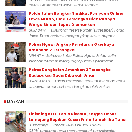
Polres Gresik Polda Jawa Timur kembali...
Polda Jatim Bongkar Sindikat Penipuan Online
Emas Murah, Lima Tersangka Diantaranya
Warga Binaan Lapas Diamankan
SURABAYA - Direktorat Reserse Siber (Ditressiber) Polda
Jawa Timur berhasil mengungkap kasus dugaan...
Polres Ngawi Ungkap Peredaran Okerbaya
Amankan 2 Tersangka
NGAWI - Satresnarkoba Polres Ngawi Polda Jatim
kembali berhasil mengungkap kasus peredaran...
Polres Bangkalan Amankan 3 Tersangka
Rudapaksa Gadis Dibawah Umur
BANGKALAN - Kasus kekerasan seksual terhadap anak
di bawah umur berhasil diungkap oleh Polres...
DAERAH
Finishing RTLH Terus Dikebut, Satgas TMMD
Lumajang Rapikan Kusen Pintu Rumah Ibu Tuha
Lumajang – Satgas TMMD ke-129 Kodim
0821/Lumajang terus mempercepat penyelesaian