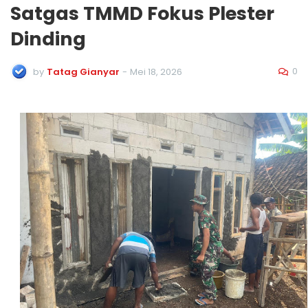
Satgas TMMD Fokus Plester
Dinding
0
by
Tatag Gianyar
-
Mei 18, 2026