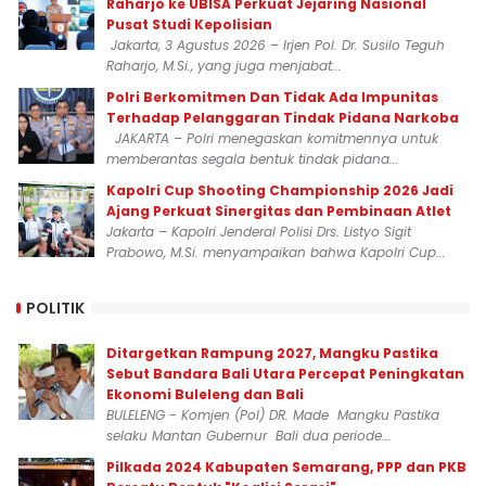
Raharjo ke UBISA Perkuat Jejaring Nasional
Pusat Studi Kepolisian
Jakarta, 3 Agustus 2026 – Irjen Pol. Dr. Susilo Teguh
Raharjo, M.Si., yang juga menjabat...
Polri Berkomitmen Dan Tidak Ada Impunitas
Terhadap Pelanggaran Tindak Pidana Narkoba
JAKARTA – Polri menegaskan komitmennya untuk
memberantas segala bentuk tindak pidana...
Kapolri Cup Shooting Championship 2026 Jadi
Ajang Perkuat Sinergitas dan Pembinaan Atlet
Jakarta – Kapolri Jenderal Polisi Drs. Listyo Sigit
Prabowo, M.Si. menyampaikan bahwa Kapolri Cup...
POLITIK
Ditargetkan Rampung 2027, Mangku Pastika
Sebut Bandara Bali Utara Percepat Peningkatan
Ekonomi Buleleng dan Bali
BULELENG - Komjen (Pol) DR. Made Mangku Pastika
selaku Mantan Gubernur Bali dua periode...
Pilkada 2024 Kabupaten Semarang, PPP dan PKB