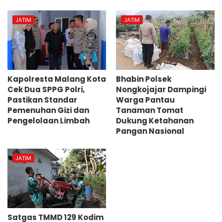
JATIM
JATIM
Kapolresta Malang Kota
Bhabin Polsek
Cek Dua SPPG Polri,
Nongkojajar Dampingi
Pastikan Standar
Warga Pantau
Pemenuhan Gizi dan
Tanaman Tomat
Pengelolaan Limbah
Dukung Ketahanan
Pangan Nasional
JATIM
Satgas TMMD 129 Kodim