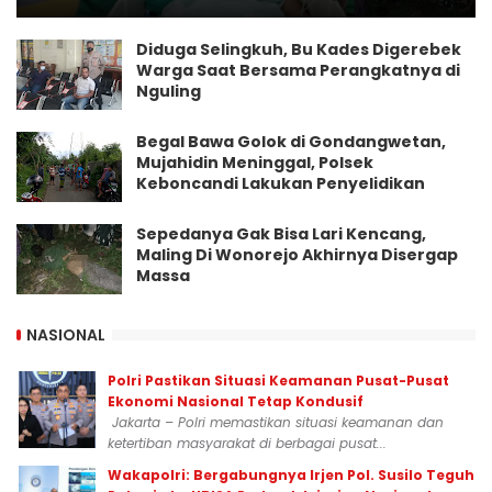
Diduga Selingkuh, Bu Kades Digerebek
Warga Saat Bersama Perangkatnya di
Nguling
Begal Bawa Golok di Gondangwetan,
Mujahidin Meninggal, Polsek
Keboncandi Lakukan Penyelidikan
Sepedanya Gak Bisa Lari Kencang,
Maling Di Wonorejo Akhirnya Disergap
Massa
NASIONAL
Polri Pastikan Situasi Keamanan Pusat-Pusat
Ekonomi Nasional Tetap Kondusif
Jakarta – Polri memastikan situasi keamanan dan
ketertiban masyarakat di berbagai pusat...
Wakapolri: Bergabungnya Irjen Pol. Susilo Teguh