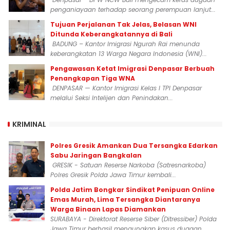
penganiayaan terhadap seorang perempuan lanjut...
Tujuan Perjalanan Tak Jelas, Belasan WNI
Ditunda Keberangkatannya di Bali
BADUNG – Kantor Imigrasi Ngurah Rai menunda
keberangkatan 13 Warga Negara Indonesia (WNI)...
Pengawasan Ketat Imigrasi Denpasar Berbuah
Penangkapan Tiga WNA
DENPASAR — Kantor Imigrasi Kelas I TPI Denpasar
melalui Seksi Intelijen dan Penindakan...
KRIMINAL
Polres Gresik Amankan Dua Tersangka Edarkan
Sabu Jaringan Bangkalan
GRESIK - Satuan Reserse Narkoba (Satresnarkoba)
Polres Gresik Polda Jawa Timur kembali...
Polda Jatim Bongkar Sindikat Penipuan Online
Emas Murah, Lima Tersangka Diantaranya
Warga Binaan Lapas Diamankan
SURABAYA - Direktorat Reserse Siber (Ditressiber) Polda
Jawa Timur berhasil mengungkap kasus dugaan...