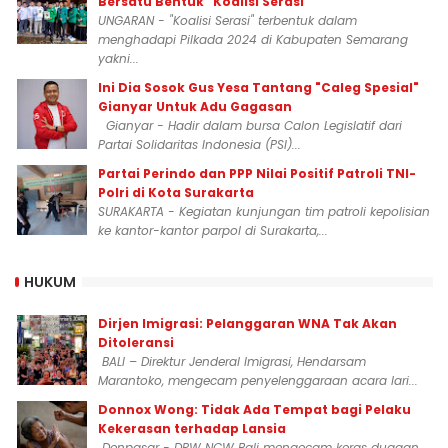
Bersatu Bentuk "Koalisi Serasi"
UNGARAN - "Koalisi Serasi" terbentuk dalam
menghadapi Pilkada 2024 di Kabupaten Semarang
yakni...
Ini Dia Sosok Gus Yesa Tantang "Caleg Spesial"
Gianyar Untuk Adu Gagasan
Gianyar - Hadir dalam bursa Calon Legislatif dari
Partai Solidaritas Indonesia (PSI)...
Partai Perindo dan PPP Nilai Positif Patroli TNI-
Polri di Kota Surakarta
SURAKARTA - Kegiatan kunjungan tim patroli kepolisian
ke kantor-kantor parpol di Surakarta,...
HUKUM
Dirjen Imigrasi: Pelanggaran WNA Tak Akan
Ditoleransi
BALI – Direktur Jenderal Imigrasi, Hendarsam
Marantoko, mengecam penyelenggaraan acara lari...
Donnox Wong: Tidak Ada Tempat bagi Pelaku
Kekerasan terhadap Lansia
Denpasar - DPW NCW Bali mengecam keras dugaan