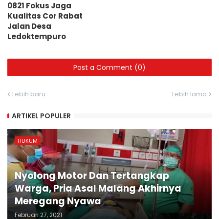
0821 Fokus Jaga
Kualitas Cor Rabat
Jalan Desa
Ledoktempuro
Post a Comment (0)
Lebih baru
Lebih lama
ARTIKEL POPULER
HUKUM
Nyolong Motor Dan Tertangkap
Warga, Pria Asal Malang Akhirnya
Meregang Nyawa
Februari 27, 2021