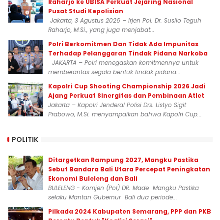
Raharjo ke UBISA Perkuat Jejaring Nasional
Pusat Studi Kepolisian
Jakarta, 3 Agustus 2026 – Irjen Pol. Dr. Susilo Teguh
Raharjo, M.Si., yang juga menjabat...
Polri Berkomitmen Dan Tidak Ada Impunitas
Terhadap Pelanggaran Tindak Pidana Narkoba
JAKARTA – Polri menegaskan komitmennya untuk
memberantas segala bentuk tindak pidana...
Kapolri Cup Shooting Championship 2026 Jadi
Ajang Perkuat Sinergitas dan Pembinaan Atlet
Jakarta – Kapolri Jenderal Polisi Drs. Listyo Sigit
Prabowo, M.Si. menyampaikan bahwa Kapolri Cup...
POLITIK
Ditargetkan Rampung 2027, Mangku Pastika
Sebut Bandara Bali Utara Percepat Peningkatan
Ekonomi Buleleng dan Bali
BULELENG - Komjen (Pol) DR. Made Mangku Pastika
selaku Mantan Gubernur Bali dua periode...
Pilkada 2024 Kabupaten Semarang, PPP dan PKB