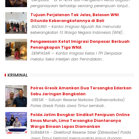
penganiayaan terhadap seorang perempuan lanjut...
Tujuan Perjalanan Tak Jelas, Belasan WNI
Ditunda Keberangkatannya di Bali
BADUNG – Kantor Imigrasi Ngurah Rai menunda
keberangkatan 13 Warga Negara Indonesia (WNI)...
Pengawasan Ketat Imigrasi Denpasar Berbuah
Penangkapan Tiga WNA
DENPASAR — Kantor Imigrasi Kelas I TPI Denpasar
melalui Seksi Intelijen dan Penindakan...
KRIMINAL
Polres Gresik Amankan Dua Tersangka Edarkan
Sabu Jaringan Bangkalan
GRESIK - Satuan Reserse Narkoba (Satresnarkoba)
Polres Gresik Polda Jawa Timur kembali...
Polda Jatim Bongkar Sindikat Penipuan Online
Emas Murah, Lima Tersangka Diantaranya
Warga Binaan Lapas Diamankan
SURABAYA - Direktorat Reserse Siber (Ditressiber) Polda
Jawa Timur berhasil mengungkap kasus dugaan...