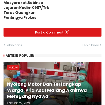
Masyarakat,Babinsa
Jajaran Kodim 0907/Trk
Terus Gaungkan
Pentingya Prokes
Post a Comment (0)
Lebih baru
Lebih lama
ARTIKEL POPULER
HUKUM
Nyolong Motor Dan Tertangkap
Warga, Pria Asal Malang Akhirnya
Meregang Nyawa
Februari 27, 2021