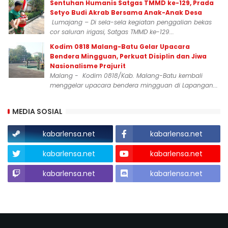
Sentuhan Humanis Satgas TMMD ke-129, Prada
Setyo Budi Akrab Bersama Anak-Anak Desa
Lumajang – Di sela-sela kegiatan penggalian bekas
cor saluran irigasi, Satgas TMMD ke-129...
Kodim 0818 Malang-Batu Gelar Upacara
Bendera Mingguan, Perkuat Disiplin dan Jiwa
Nasionalisme Prajurit
Malang - Kodim 0818/Kab. Malang-Batu kembali
menggelar upacara bendera mingguan di Lapangan...
MEDIA SOSIAL
kabarlensa.net
kabarlensa.net
kabarlensa.net
kabarlensa.net
kabarlensa.net
kabarlensa.net