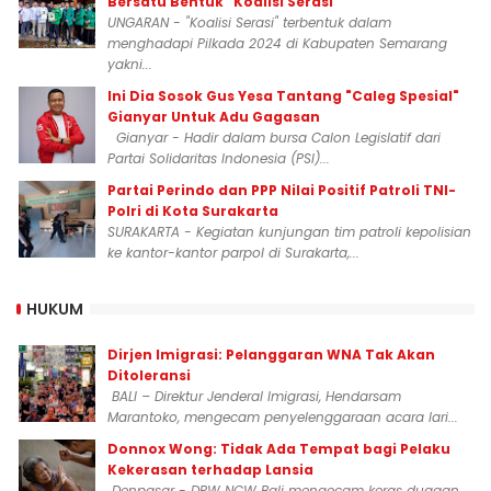
Bersatu Bentuk "Koalisi Serasi"
UNGARAN - "Koalisi Serasi" terbentuk dalam
menghadapi Pilkada 2024 di Kabupaten Semarang
yakni...
Ini Dia Sosok Gus Yesa Tantang "Caleg Spesial"
Gianyar Untuk Adu Gagasan
Gianyar - Hadir dalam bursa Calon Legislatif dari
Partai Solidaritas Indonesia (PSI)...
Partai Perindo dan PPP Nilai Positif Patroli TNI-
Polri di Kota Surakarta
SURAKARTA - Kegiatan kunjungan tim patroli kepolisian
ke kantor-kantor parpol di Surakarta,...
HUKUM
Dirjen Imigrasi: Pelanggaran WNA Tak Akan
Ditoleransi
BALI – Direktur Jenderal Imigrasi, Hendarsam
Marantoko, mengecam penyelenggaraan acara lari...
Donnox Wong: Tidak Ada Tempat bagi Pelaku
Kekerasan terhadap Lansia
Denpasar - DPW NCW Bali mengecam keras dugaan