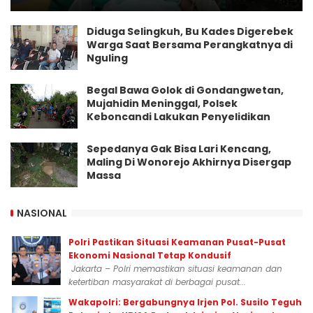
Diduga Selingkuh, Bu Kades Digerebek
Warga Saat Bersama Perangkatnya di
Nguling
Begal Bawa Golok di Gondangwetan,
Mujahidin Meninggal, Polsek
Keboncandi Lakukan Penyelidikan
Sepedanya Gak Bisa Lari Kencang,
Maling Di Wonorejo Akhirnya Disergap
Massa
NASIONAL
Polri Pastikan Situasi Keamanan Pusat-Pusat
Ekonomi Nasional Tetap Kondusif
Jakarta – Polri memastikan situasi keamanan dan
ketertiban masyarakat di berbagai pusat...
Wakapolri: Bergabungnya Irjen Pol. Susilo Teguh