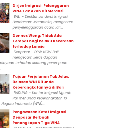
Dirjen Imigrasi: Pelanggaran
WNA Tak Akan Ditoleransi
BALI – Direktur Jenderal Imigrasi,
Hendarsam Marantoko, mengecam
penyelenggaraan acara lari...
Donnox Wong: Tidak Ada
Tempat bagi Pelaku Kekerasan
terhadap Lansia
Denpasar - DPW NCW Bali
mengecam keras dugaan
niayaan terhadap seorang perempuan
.
Tujuan Perjalanan Tak Jelas,
Belasan WNI Ditunda
Keberangkatannya di Bali
BADUNG – Kantor Imigrasi Ngurah
Rai menunda keberangkatan 13
Negara Indonesia (WNI)...
Pengawasan Ketat Imigrasi
Denpasar Berbuah
Penangkapan Tiga WNA