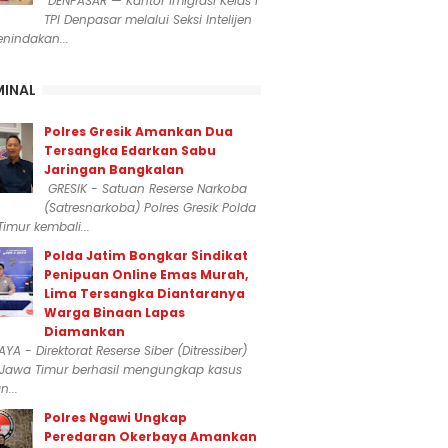
DENPASAR — Kantor Imigrasi Kelas I
TPI Denpasar melalui Seksi Intelijen
nindakan...
MINAL
Polres Gresik Amankan Dua
Tersangka Edarkan Sabu
Jaringan Bangkalan
GRESIK - Satuan Reserse Narkoba
(Satresnarkoba) Polres Gresik Polda
imur kembali...
Polda Jatim Bongkar Sindikat
Penipuan Online Emas Murah,
Lima Tersangka Diantaranya
Warga Binaan Lapas
Diamankan
YA - Direktorat Reserse Siber (Ditressiber)
 Jawa Timur berhasil mengungkap kasus
...
Polres Ngawi Ungkap
Peredaran Okerbaya Amankan