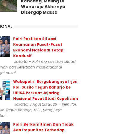
Kencang, Maling Di
Wonorejo Akhirnya
Disergap Massa
IONAL
Polri Pastikan Situasi
Keamanan Pusat-Pusat
Ekonomi Nasional Tetap
Kondusif
Jakarta – Polri memastikan situasi
nan dan ketertiban masyarakat di
ai pusat...
Wakapolri: Bergabungnya Irjen
Pol. Susilo Teguh Raharjo ke
UBISA Perkuat Jejaring
Nasional Pusat Studi Kepolisian
Jakarta, 3 Agustus 2026 – Irjen Pol.
silo Teguh Raharjo, M.Si., yang juga
at...
Polri Berkomitmen Dan Tidak
Ada Impunitas Terhadap