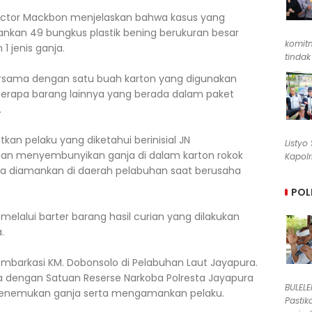
ictor Mackbon menjelaskan bahwa kasus yang
kan 49 bungkus plastik bening berukuran besar
komit
1 jenis ganja.
tindak
ersama dengan satu buah karton yang digunakan
erapa barang lainnya yang berada dalam paket
.
kan pelaku yang diketahui berinisial JN
Listyo
n menyembunyikan ganja di dalam karton rokok
Kapolr
ka diamankan di daerah pelabuhan saat berusaha
.
POL
i melalui barter barang hasil curian yang dilakukan
.
embarkasi KM. Dobonsolo di Pelabuhan Laut Jayapura.
a dengan Satuan Reserse Narkoba Polresta Jayapura
BULEL
 menemukan ganja serta mengamankan pelaku.
Pastik