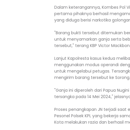
Dalam keterangannya, Kombes Pol V
pertama pihaknya berhasil mengaman
yang diduga berisi narkotika golongan 
"Barang bukti tersebut ditemukan b
untuk menyamarkan ganja serta beb
tersebut," terang KBP Victor Mackbon
Lanjut Kapolresta kasus kedua melibat
menggunakan modus operandi denga
untuk mengelabui petugas. Tersang
mengirim barang tersebut ke Sorong
"Ganja ini diperoleh dari Papua Nugin
tersangka pada 14 Mei 2024," jelasnya
Proses penangkapan JN terjadi saat 
Pesonel Polsek KPL yang bekerja sam
Kota melakukan razia dan berhasil