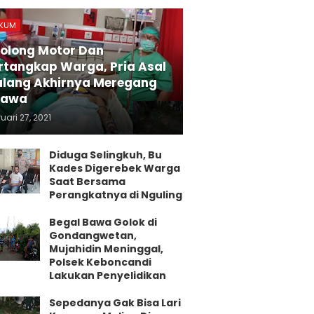
KUM
olong Motor Dan
rtangkap Warga, Pria Asal
lang Akhirnya Meregang
yawa
uari 27, 2021
Diduga Selingkuh, Bu
Kades Digerebek Warga
Saat Bersama
Perangkatnya di Nguling
Begal Bawa Golok di
Gondangwetan,
Mujahidin Meninggal,
Polsek Keboncandi
Lakukan Penyelidikan
Sepedanya Gak Bisa Lari