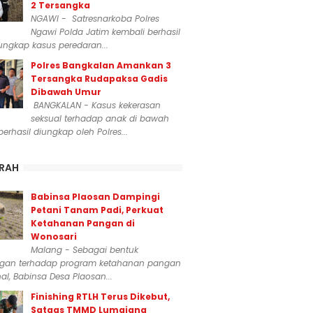
2 Tersangka
NGAWI - Satresnarkoba Polres
Ngawi Polda Jatim kembali berhasil
ngkap kasus peredaran...
Polres Bangkalan Amankan 3
Tersangka Rudapaksa Gadis
Dibawah Umur
BANGKALAN - Kasus kekerasan
seksual terhadap anak di bawah
erhasil diungkap oleh Polres...
RAH
Babinsa Plaosan Dampingi
Petani Tanam Padi, Perkuat
Ketahanan Pangan di
Wonosari
Malang - Sebagai bentuk
gan terhadap program ketahanan pangan
al, Babinsa Desa Plaosan...
Finishing RTLH Terus Dikebut,
Satgas TMMD Lumajang