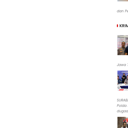
dan Pe
KRI
Jawa T
SURABA
Polda
dugaan