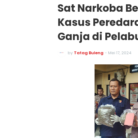
Sat Narkoba B
Kasus Peredara
Ganja di Pela
by
Tatag Buleng
-
Mei 17, 2024