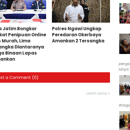
a Jatim Bongkar
Polres Ngawi Ungkap
ikat Penipuan Online
Peredaran Okerbaya
 Murah, Lima
Amankan 2 Tersangka
angka Diantaranya
a Binaan Lapas
mankan
penga
lanjut..
ost a Comment (0)
Lebih lama
Warga 