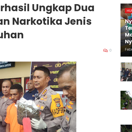
erhasil Ungkap Dua
HU
n Narkotika Jenis
Ny
Te
buhan
Ma
N
Febr
0