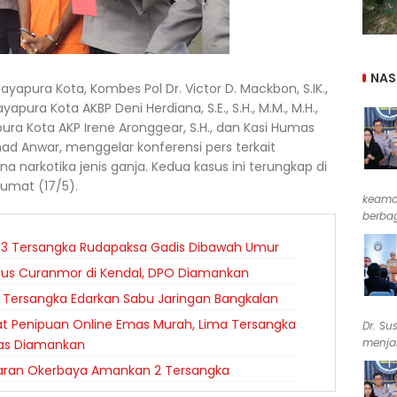
NAS
ayapura Kota, Kombes Pol Dr. Victor D. Mackbon, S.IK.,
apura Kota AKBP Deni Herdiana, S.E., S.H., M.M., M.H.,
ura Kota AKP Irene Aronggear, S.H., dan Kasi Humas
d Anwar, menggelar konferensi pers terkait
 narkotika jenis ganja. Kedua kasus ini terungkap di
umat (17/5).
keama
berbag
 3 Tersangka Rudapaksa Gadis Dibawah Umur
sus Curanmor di Kendal, DPO Diamankan
 Tersangka Edarkan Sabu Jaringan Bangkalan
kat Penipuan Online Emas Murah, Lima Tersangka
Dr. Su
menjab
pas Diamankan
daran Okerbaya Amankan 2 Tersangka