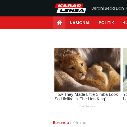
Berani Beda Dan 
NASIONAL
POLITIK
H
Beranda
Kriminal