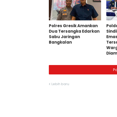
Polres Gresik Amankan
Pold
Dua Tersangka Edarkan
Sind
Sabu Jaringan
Emas
Bangkalan
Ters
Warg
Dia
P
Lebih baru