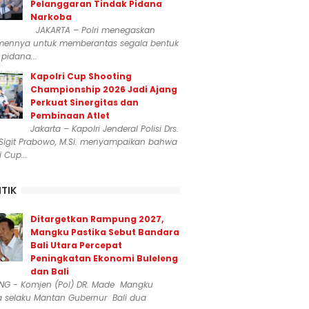
Pelanggaran Tindak Pidana
Narkoba
JAKARTA – Polri menegaskan
mennya untuk memberantas segala bentuk
 pidana...
Kapolri Cup Shooting
Championship 2026 Jadi Ajang
Perkuat Sinergitas dan
Pembinaan Atlet
Jakarta – Kapolri Jenderal Polisi Drs.
 Sigit Prabowo, M.Si. menyampaikan bahwa
i Cup...
ITIK
Ditargetkan Rampung 2027,
Mangku Pastika Sebut Bandara
Bali Utara Percepat
Peningkatan Ekonomi Buleleng
dan Bali
ENG - Komjen (Pol) DR. Made Mangku
a selaku Mantan Gubernur Bali dua