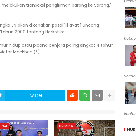
periode
i melakukan transaksi pengiriman barang ke Sorong,"
ka JN akan dikenakan pasal 111 ayat 1 Undang-
Tahun 2009 tentang Narkotika.
Kabup
 hidup atau pidana penjara paling singkat 4 tahun
 Victor Mackbon.(*)
Solidar
Twitter
kantor
INAL
KRIMINAL
HU