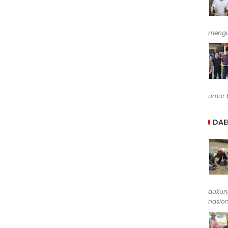
mengu
umur b
DAE
dukun
nasion