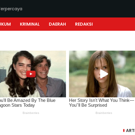
Terpercaya
UKUM
KRIMINAL
DAERAH
REDAKSI
ART