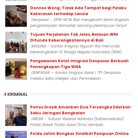
Donnox Wong: Tidak Ada Tempat bagi Pelaku
Kekerasan terhadap Lansia
Denpasar - DPW NCW Bali mengecam keras dugaan
penganiayaan terhadap seorang perempuan lanjut...
Tujuan Perjalanan Tak Jelas, Belasan WNI
Ditunda Keberangkatannya di Bali
BADUNG – Kantor Imigrasi Ngurah Rai menunda
keberangkatan 13 Warga Negara Indonesia (WNI)...
Pengawasan Ketat Imigrasi Denpasar Berbuah
Penangkapan Tiga WNA
DENPASAR — Kantor Imigrasi Kelas I TPI Denpasar
melalui Seksi Intelijen dan Penindakan...
KRIMINAL
Polres Gresik Amankan Dua Tersangka Edarkan
Sabu Jaringan Bangkalan
GRESIK - Satuan Reserse Narkoba (Satresnarkoba)
Polres Gresik Polda Jawa Timur kembali...
Polda Jatim Bongkar Sindikat Penipuan Online