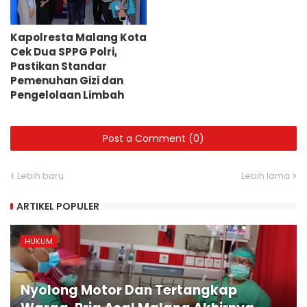
Kapolresta Malang Kota
Cek Dua SPPG Polri,
Pastikan Standar
Pemenuhan Gizi dan
Pengelolaan Limbah
Post a Comment (0)
Lebih baru
Lebih lama
ARTIKEL POPULER
HUKUM
Nyolong Motor Dan Tertangkap