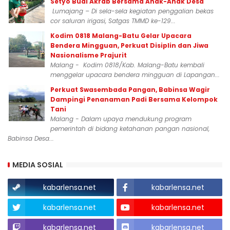
Setyo Budi Akrab Bersama Anak-Anak Desa
Lumajang – Di sela-sela kegiatan penggalian bekas
cor saluran irigasi, Satgas TMMD ke-129...
Kodim 0818 Malang-Batu Gelar Upacara
Bendera Mingguan, Perkuat Disiplin dan Jiwa
Nasionalisme Prajurit
Malang - Kodim 0818/Kab. Malang-Batu kembali
menggelar upacara bendera mingguan di Lapangan...
Perkuat Swasembada Pangan, Babinsa Wagir
Dampingi Penanaman Padi Bersama Kelompok
Tani
Malang - Dalam upaya mendukung program
pemerintah di bidang ketahanan pangan nasional,
Babinsa Desa...
MEDIA SOSIAL
kabarlensa.net
kabarlensa.net
kabarlensa.net
kabarlensa.net
kabarlensa.net
kabarlensa.net