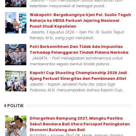
Jakarta – Polri memastikan situasi keamanan dan
ketertiban masyarakat di berbagai pusat...
Wakapolri: Bergabungnya Irjen Pol. Susilo Teguh
Raharjo ke UBISA Perkuat Jejaring Nasional
Pusat Studi Kepolisian
Jakarta, 3 Agustus 2026 – Irjen Pol. Dr. Susilo Teguh
Raharjo, M.Si., yang juga menjabat...
Polri Berkomitmen Dan Tidak Ada Impunitas
Terhadap Pelanggaran Tindak Pidana Narkoba
JAKARTA – Polri menegaskan komitmennya untuk
memberantas segala bentuk tindak pidana...
Kapolri Cup Shooting Championship 2026 Jadi
Ajang Perkuat Sinergitas dan Pembinaan Atlet
Jakarta – Kapolri Jenderal Polisi Drs. Listyo Sigit
Prabowo, M.Si. menyampaikan bahwa Kapolri Cup...
POLITIK
Ditargetkan Rampung 2027, Mangku Pastika
Sebut Bandara Bali Utara Percepat Peningkatan
Ekonomi Buleleng dan Bali
BULELENG - Komjen (Pol) DR. Made Mangku Pastika