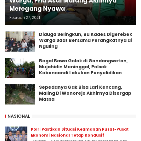
Warga, Pria Asal Malang Akhirnya
Meregang Nyawa
Februari 27, 2021
Diduga Selingkuh, Bu Kades Digerebek
Warga Saat Bersama Perangkatnya di
Nguling
Begal Bawa Golok di Gondangwetan,
Mujahidin Meninggal, Polsek
Keboncandi Lakukan Penyelidikan
Sepedanya Gak Bisa Lari Kencang,
Maling Di Wonorejo Akhirnya Disergap
Massa
NASIONAL
Polri Pastikan Situasi Keamanan Pusat-Pusat
Ekonomi Nasional Tetap Kondusif