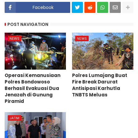
Facebook
POST NAVIGATION
NEWS
NEWS
Operasi Kemanusiaan
Polres Lumajang Buat
Polres Bondowoso
Fire Break Darurat
Berhasil Evakuasi Dua
Antisipasi Karhutla
Jenazah di Gunung
TNBTS Meluas
Piramid
JATIM