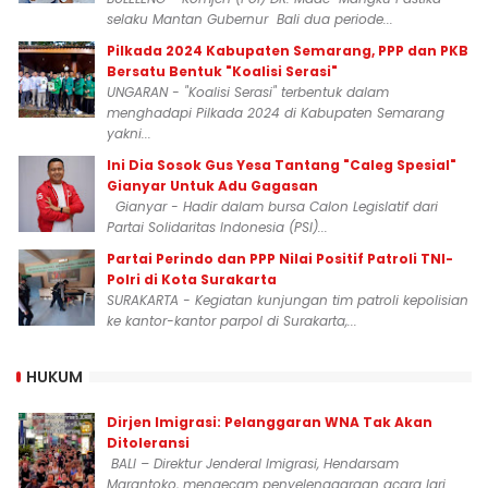
selaku Mantan Gubernur Bali dua periode...
Pilkada 2024 Kabupaten Semarang, PPP dan PKB
Bersatu Bentuk "Koalisi Serasi"
UNGARAN - "Koalisi Serasi" terbentuk dalam
menghadapi Pilkada 2024 di Kabupaten Semarang
yakni...
Ini Dia Sosok Gus Yesa Tantang "Caleg Spesial"
Gianyar Untuk Adu Gagasan
Gianyar - Hadir dalam bursa Calon Legislatif dari
Partai Solidaritas Indonesia (PSI)...
Partai Perindo dan PPP Nilai Positif Patroli TNI-
Polri di Kota Surakarta
SURAKARTA - Kegiatan kunjungan tim patroli kepolisian
ke kantor-kantor parpol di Surakarta,...
HUKUM
Dirjen Imigrasi: Pelanggaran WNA Tak Akan
Ditoleransi
BALI – Direktur Jenderal Imigrasi, Hendarsam
Marantoko, mengecam penyelenggaraan acara lari...