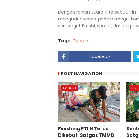
Dengan raihan Juara III tersebut, T
mengukir prestasi pada berbagai ko
semangat Presisi, sportif, dan berpres
Tags:
Daerah
Facebook
POST NAVIGATION
DAERAH
DAE
Finishing RTLH Terus
Sent
Dikebut, Satgas TMMD
Satg