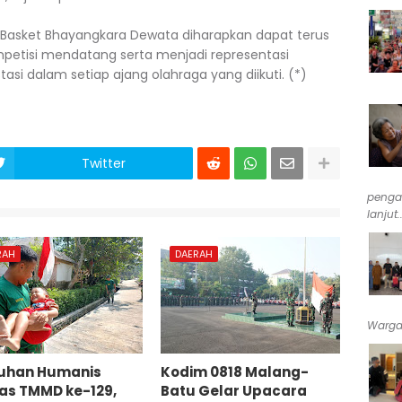
im Basket Bhayangkara Dewata diharapkan dapat terus
mpetisi mendatang serta menjadi representasi
tasi dalam setiap ajang olahraga yang diikuti. (*)
Twitter
penga
lanjut..
RAH
DAERAH
Warga 
uhan Humanis
Kodim 0818 Malang-
as TMMD ke-129,
Batu Gelar Upacara