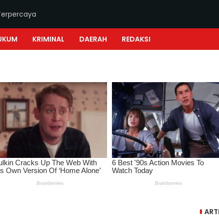
Terpercaya
UKUM
KRIMINAL
DAERAH
REDAKSI
ART