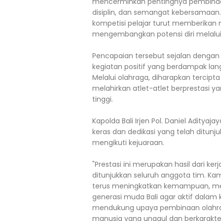
mencerminkan pentingnya pembinaa
disiplin, dan semangat kebersamaan
kompetisi pelajar turut memberikan m
mengembangkan potensi diri melalui 
Pencapaian tersebut sejalan denga
kegiatan positif yang berdampak la
Melalui olahraga, diharapkan tercipt
melahirkan atlet-atlet berprestasi 
tinggi.
Kapolda Bali Irjen Pol. Daniel Adityajay
keras dan dedikasi yang telah ditun
mengikuti kejuaraan.
"Prestasi ini merupakan hasil dari ke
ditunjukkan seluruh anggota tim. Kam
terus meningkatkan kemampuan, menju
generasi muda Bali agar aktif dalam k
mendukung upaya pembinaan olahra
manusia yang unggul dan berkarakter,"