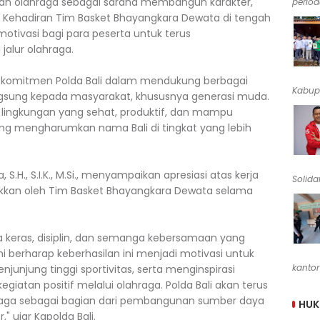
n olahraga sebagai sarana membangun karakter,
periode
. Kehadiran Tim Basket Bhayangkara Dewata di tengah
otivasi bagi para peserta untuk terus
jalur olahraga.
n komitmen Polda Bali dalam mendukung berbagai
Kabup
ngsung kepada masyarakat, khususnya generasi muda.
a lingkungan yang sehat, produktif, dan mampu
yang mengharumkan nama Bali di tingkat yang lebih
a, S.H., S.I.K., M.Si., menyampaikan apresiasi atas kerja
Solidar
jukkan oleh Tim Basket Bhayangkara Dewata selama
rja keras, disiplin, dan semanga kebersamaan yang
i berharap keberhasilan ini menjadi motivasi untuk
kantor
njung tinggi sportivitas, serta menginspirasi
egiatan positif melalui olahraga. Polda Bali akan terus
ga sebagai bagian dari pembangunan sumber daya
HU
 ujar Kapolda Bali.