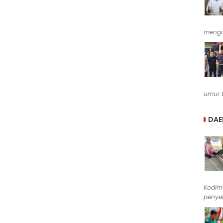
mengu
umur b
DAE
Kodim
penyel