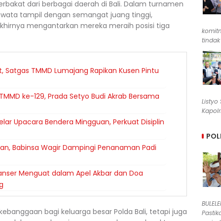
akat dari berbagai daerah di Bali. Dalam turnamen
ewata tampil dengan semangat juang tinggi,
akhirnya mengantarkan mereka meraih posisi tiga
komit
tindak
ut, Satgas TMMD Lumajang Rapikan Kusen Pintu
TMMD ke-129, Prada Setyo Budi Akrab Bersama
Listyo
Kapolr
lar Upacara Bendera Mingguan, Perkuat Disiplin
POL
n, Babinsa Wagir Dampingi Penanaman Padi
 Banser Menguat dalam Apel Akbar dan Doa
g
BULEL
kebanggaan bagi keluarga besar Polda Bali, tetapi juga
Pastik