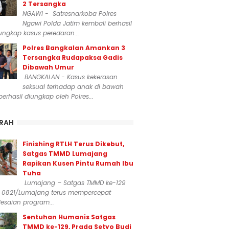
2 Tersangka
NGAWI - Satresnarkoba Polres
Ngawi Polda Jatim kembali berhasil
ngkap kasus peredaran...
Polres Bangkalan Amankan 3
Tersangka Rudapaksa Gadis
Dibawah Umur
BANGKALAN - Kasus kekerasan
seksual terhadap anak di bawah
erhasil diungkap oleh Polres...
RAH
Finishing RTLH Terus Dikebut,
Satgas TMMD Lumajang
Rapikan Kusen Pintu Rumah Ibu
Tuha
Lumajang – Satgas TMMD ke-129
 0821/Lumajang terus mempercepat
esaian program...
Sentuhan Humanis Satgas
TMMD ke-129, Prada Setyo Budi