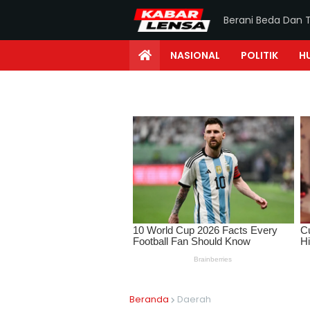
Berani Beda Dan 
NASIONAL
POLITIK
H
Beranda
Daerah