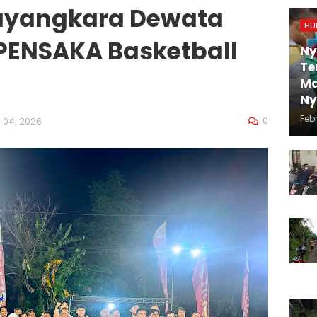
ayangkara Dewata
HU
 SPENSAKA Basketball
Ny
Te
Ma
N
Febr
0
i 04, 2026