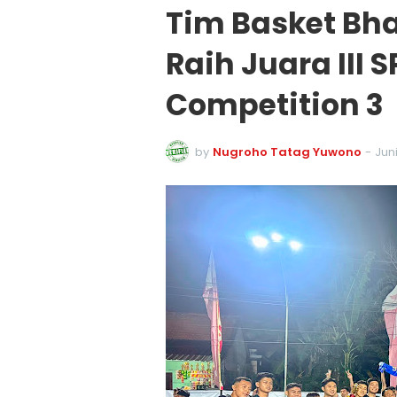
Tim Basket Bh
Raih Juara III
Competition 3
by
Nugroho Tatag Yuwono
-
Jun