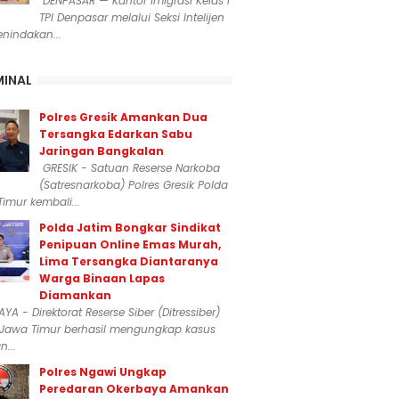
DENPASAR — Kantor Imigrasi Kelas I
TPI Denpasar melalui Seksi Intelijen
nindakan...
MINAL
Polres Gresik Amankan Dua
Tersangka Edarkan Sabu
Jaringan Bangkalan
GRESIK - Satuan Reserse Narkoba
(Satresnarkoba) Polres Gresik Polda
imur kembali...
Polda Jatim Bongkar Sindikat
Penipuan Online Emas Murah,
Lima Tersangka Diantaranya
Warga Binaan Lapas
Diamankan
YA - Direktorat Reserse Siber (Ditressiber)
 Jawa Timur berhasil mengungkap kasus
...
Polres Ngawi Ungkap
Peredaran Okerbaya Amankan