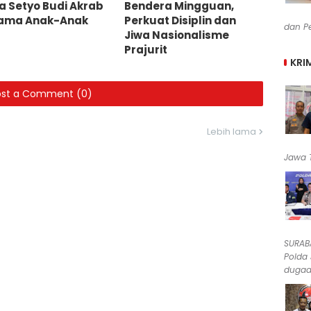
a Setyo Budi Akrab
Bendera Mingguan,
ama Anak-Anak
Perkuat Disiplin dan
dan Pe
Jiwa Nasionalisme
Prajurit
KRI
ost a Comment (0)
Lebih lama
Jawa T
SURABA
Polda
dugaan