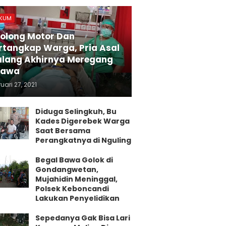
KUM
olong Motor Dan
rtangkap Warga, Pria Asal
lang Akhirnya Meregang
yawa
uari 27, 2021
Diduga Selingkuh, Bu
Kades Digerebek Warga
Saat Bersama
Perangkatnya di Nguling
Begal Bawa Golok di
Gondangwetan,
Mujahidin Meninggal,
Polsek Keboncandi
Lakukan Penyelidikan
Sepedanya Gak Bisa Lari