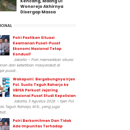
Kencang, Maling Di
Wonorejo Akhirnya
Disergap Massa
IONAL
Polri Pastikan Situasi
Keamanan Pusat-Pusat
Ekonomi Nasional Tetap
Kondusif
Jakarta – Polri memastikan situasi
nan dan ketertiban masyarakat di
ai pusat...
Wakapolri: Bergabungnya Irjen
Pol. Susilo Teguh Raharjo ke
UBISA Perkuat Jejaring
Nasional Pusat Studi Kepolisian
Jakarta, 3 Agustus 2026 – Irjen Pol.
silo Teguh Raharjo, M.Si., yang juga
at...
Polri Berkomitmen Dan Tidak
Ada Impunitas Terhadap