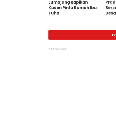
Lumajang Rapikan
Prad
Kusen Pintu Rumah Ibu
Bers
Tuha
Desa
P
Lebih baru