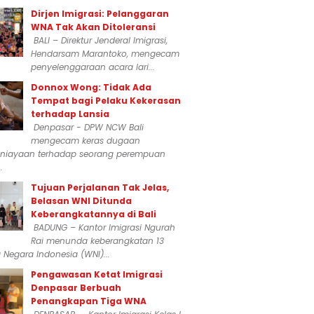
Dirjen Imigrasi: Pelanggaran
WNA Tak Akan Ditoleransi
BALI – Direktur Jenderal Imigrasi,
Hendarsam Marantoko, mengecam
penyelenggaraan acara lari...
Donnox Wong: Tidak Ada
Tempat bagi Pelaku Kekerasan
terhadap Lansia
Denpasar - DPW NCW Bali
mengecam keras dugaan
niayaan terhadap seorang perempuan
.
Tujuan Perjalanan Tak Jelas,
Belasan WNI Ditunda
Keberangkatannya di Bali
BADUNG – Kantor Imigrasi Ngurah
Rai menunda keberangkatan 13
Negara Indonesia (WNI)...
Pengawasan Ketat Imigrasi
Denpasar Berbuah
Penangkapan Tiga WNA