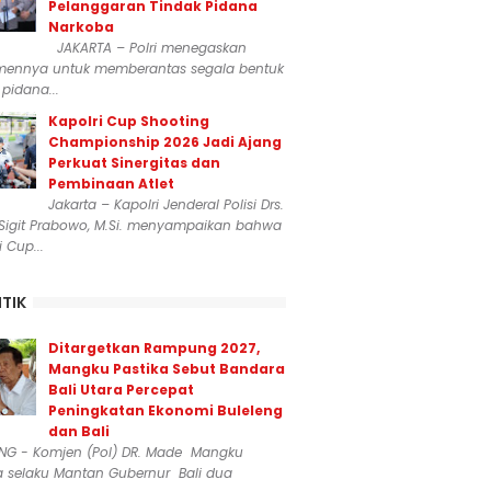
Pelanggaran Tindak Pidana
Narkoba
JAKARTA – Polri menegaskan
mennya untuk memberantas segala bentuk
 pidana...
Kapolri Cup Shooting
Championship 2026 Jadi Ajang
Perkuat Sinergitas dan
Pembinaan Atlet
Jakarta – Kapolri Jenderal Polisi Drs.
 Sigit Prabowo, M.Si. menyampaikan bahwa
i Cup...
ITIK
Ditargetkan Rampung 2027,
Mangku Pastika Sebut Bandara
Bali Utara Percepat
Peningkatan Ekonomi Buleleng
dan Bali
ENG - Komjen (Pol) DR. Made Mangku
a selaku Mantan Gubernur Bali dua