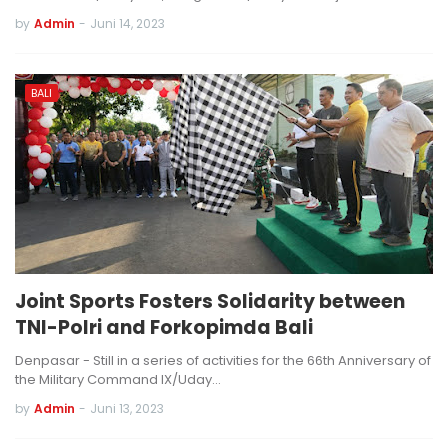
by
Admin
-
Juni 14, 2023
BALI
Joint Sports Fosters Solidarity between
TNI-Polri and Forkopimda Bali
Denpasar - Still in a series of activities for the 66th Anniversary of
the Military Command IX/Uday…
by
Admin
-
Juni 13, 2023