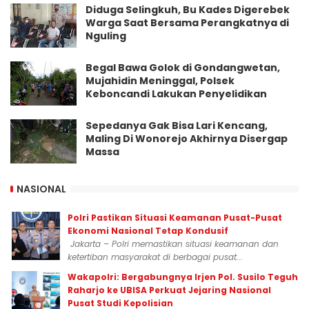
Diduga Selingkuh, Bu Kades Digerebek
Warga Saat Bersama Perangkatnya di
Nguling
Begal Bawa Golok di Gondangwetan,
Mujahidin Meninggal, Polsek
Keboncandi Lakukan Penyelidikan
Sepedanya Gak Bisa Lari Kencang,
Maling Di Wonorejo Akhirnya Disergap
Massa
NASIONAL
Polri Pastikan Situasi Keamanan Pusat-Pusat
Ekonomi Nasional Tetap Kondusif
Jakarta – Polri memastikan situasi keamanan dan
ketertiban masyarakat di berbagai pusat...
Wakapolri: Bergabungnya Irjen Pol. Susilo Teguh
Raharjo ke UBISA Perkuat Jejaring Nasional
Pusat Studi Kepolisian