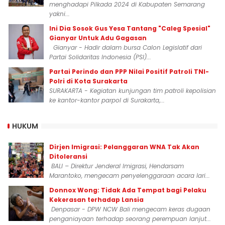
menghadapi Pilkada 2024 di Kabupaten Semarang
yakni...
Ini Dia Sosok Gus Yesa Tantang "Caleg Spesial"
Gianyar Untuk Adu Gagasan
Gianyar - Hadir dalam bursa Calon Legislatif dari
Partai Solidaritas Indonesia (PSI)...
Partai Perindo dan PPP Nilai Positif Patroli TNI-
Polri di Kota Surakarta
SURAKARTA - Kegiatan kunjungan tim patroli kepolisian
ke kantor-kantor parpol di Surakarta,...
HUKUM
Dirjen Imigrasi: Pelanggaran WNA Tak Akan
Ditoleransi
BALI – Direktur Jenderal Imigrasi, Hendarsam
Marantoko, mengecam penyelenggaraan acara lari...
Donnox Wong: Tidak Ada Tempat bagi Pelaku
Kekerasan terhadap Lansia
Denpasar - DPW NCW Bali mengecam keras dugaan
penganiayaan terhadap seorang perempuan lanjut...