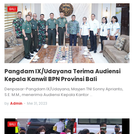
BALI
Pangdam IX/Udayana Terima Audiensi
Kepala Kanwil BPN Provinsi Bali
Denpasar-Pangdam IX/Udayana, Mayjen TNI Sonny Aprianto,
S.E. M.M., menerima Audiensi Kepala Kantor …
by
Admin
-
Mei 31, 2023
BALI