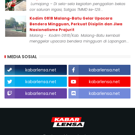
Lumajang – Di sela-sela kegiatan penggalian bekas
cor saluran irigasi, Satgas TMMD ke-129...
Kodim 0818 Malang-Batu Gelar Upacara
Bendera Mingguan, Perkuat Disiplin dan Jiwa
Nasionalisme Prajurit
Malang - Kodim 0818/Kab. Malang-Batu kembali
menggelar upacara bendera mingguan di Lapangan...
MEDIA SOSIAL
kabarlensa.net
kabarlensa.net
kabarlensa.net
kabarlensa.net
kabarlensa.net
kabarlensa.net