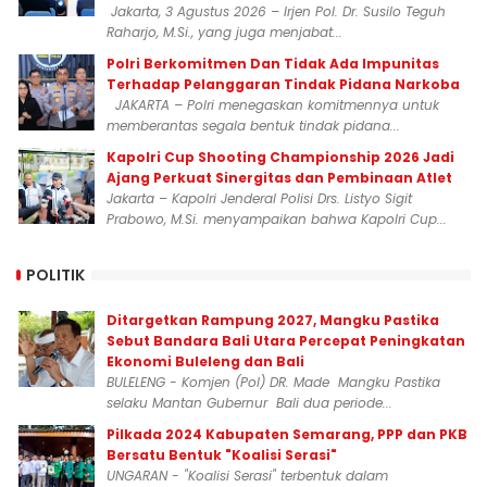
Jakarta, 3 Agustus 2026 – Irjen Pol. Dr. Susilo Teguh
Raharjo, M.Si., yang juga menjabat...
Polri Berkomitmen Dan Tidak Ada Impunitas
Terhadap Pelanggaran Tindak Pidana Narkoba
JAKARTA – Polri menegaskan komitmennya untuk
memberantas segala bentuk tindak pidana...
Kapolri Cup Shooting Championship 2026 Jadi
Ajang Perkuat Sinergitas dan Pembinaan Atlet
Jakarta – Kapolri Jenderal Polisi Drs. Listyo Sigit
Prabowo, M.Si. menyampaikan bahwa Kapolri Cup...
POLITIK
Ditargetkan Rampung 2027, Mangku Pastika
Sebut Bandara Bali Utara Percepat Peningkatan
Ekonomi Buleleng dan Bali
BULELENG - Komjen (Pol) DR. Made Mangku Pastika
selaku Mantan Gubernur Bali dua periode...
Pilkada 2024 Kabupaten Semarang, PPP dan PKB
Bersatu Bentuk "Koalisi Serasi"
UNGARAN - "Koalisi Serasi" terbentuk dalam