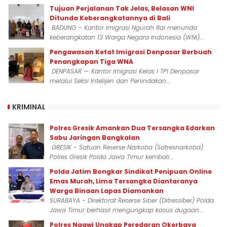
Tujuan Perjalanan Tak Jelas, Belasan WNI
Ditunda Keberangkatannya di Bali
BADUNG – Kantor Imigrasi Ngurah Rai menunda
keberangkatan 13 Warga Negara Indonesia (WNI)...
Pengawasan Ketat Imigrasi Denpasar Berbuah
Penangkapan Tiga WNA
DENPASAR — Kantor Imigrasi Kelas I TPI Denpasar
melalui Seksi Intelijen dan Penindakan...
KRIMINAL
Polres Gresik Amankan Dua Tersangka Edarkan
Sabu Jaringan Bangkalan
GRESIK - Satuan Reserse Narkoba (Satresnarkoba)
Polres Gresik Polda Jawa Timur kembali...
Polda Jatim Bongkar Sindikat Penipuan Online
Emas Murah, Lima Tersangka Diantaranya
Warga Binaan Lapas Diamankan
SURABAYA - Direktorat Reserse Siber (Ditressiber) Polda
Jawa Timur berhasil mengungkap kasus dugaan...
Polres Ngawi Ungkap Peredaran Okerbaya