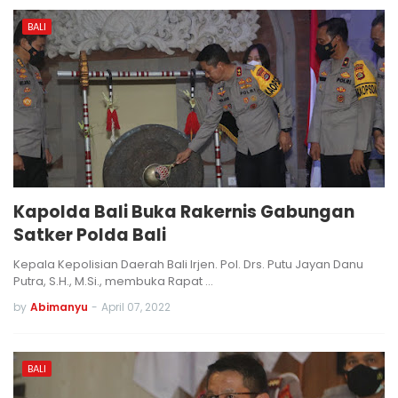
BALI
Kapolda Bali Buka Rakernis Gabungan
Satker Polda Bali
Kepala Kepolisian Daerah Bali Irjen. Pol. Drs. Putu Jayan Danu
Putra, S.H., M.Si., membuka Rapat …
by
Abimanyu
-
April 07, 2022
BALI