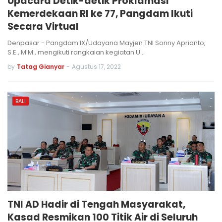
Upacara Detik-detik Proklamasi
Kemerdekaan RI ke 77, Pangdam Ikuti
Secara Virtual
Denpasar - Pangdam IX/Udayana Mayjen TNI Sonny Aprianto,
S.E., M.M., mengikuti rangkaian kegiatan U…
by
Tatag Gianyar
-
Agustus 17, 2022
BALI
TNI AD Hadir di Tengah Masyarakat,
Kasad Resmikan 100 Titik Air di Seluruh