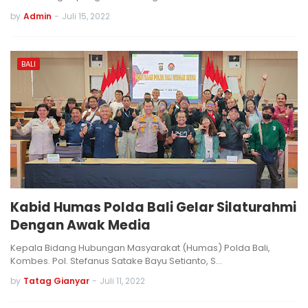
by
Admin
-
Juli 15, 2022
BALI
Kabid Humas Polda Bali Gelar Silaturahmi
Dengan Awak Media
Kepala Bidang Hubungan Masyarakat (Humas) Polda Bali,
Kombes. Pol. Stefanus Satake Bayu Setianto, S…
by
Tatag Gianyar
-
Juli 11, 2022