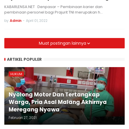
KABARLENSA.NET Denpasar – Pembinaan karier dan
pembinaan personel bagi Prajurit TNI merupakan h…
by
Admin
-
April 01, 2022
Muat postingan lainnya
ARTIKEL POPULER
HUKUM
Nyolong Motor Dan Tertangkap
Warga, Pria Asal Malang Akhirnya
Meregang Nyawa
Februari 27, 2021