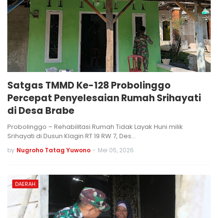
Satgas TMMD Ke-128 Probolinggo
Percepat Penyelesaian Rumah Srihayati
di Desa Brabe
Probolinggo – Rehabilitasi Rumah Tidak Layak Huni milik
Srihayati di Dusun Klagin RT 19 RW 7, Des…
by
Nugroho Tatag Yuwono
-
Mei 05, 2026
DAERAH