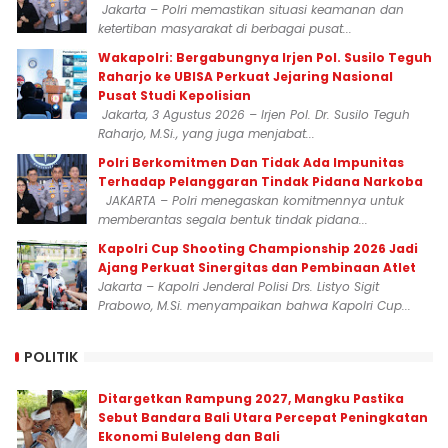
Jakarta – Polri memastikan situasi keamanan dan
ketertiban masyarakat di berbagai pusat...
Wakapolri: Bergabungnya Irjen Pol. Susilo Teguh
Raharjo ke UBISA Perkuat Jejaring Nasional
Pusat Studi Kepolisian
Jakarta, 3 Agustus 2026 – Irjen Pol. Dr. Susilo Teguh
Raharjo, M.Si., yang juga menjabat...
Polri Berkomitmen Dan Tidak Ada Impunitas
Terhadap Pelanggaran Tindak Pidana Narkoba
JAKARTA – Polri menegaskan komitmennya untuk
memberantas segala bentuk tindak pidana...
Kapolri Cup Shooting Championship 2026 Jadi
Ajang Perkuat Sinergitas dan Pembinaan Atlet
Jakarta – Kapolri Jenderal Polisi Drs. Listyo Sigit
Prabowo, M.Si. menyampaikan bahwa Kapolri Cup...
POLITIK
Ditargetkan Rampung 2027, Mangku Pastika
Sebut Bandara Bali Utara Percepat Peningkatan
Ekonomi Buleleng dan Bali