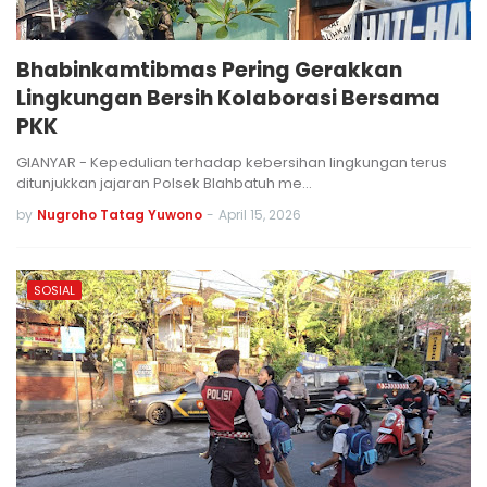
Bhabinkamtibmas Pering Gerakkan
Lingkungan Bersih Kolaborasi Bersama
PKK
GIANYAR - Kepedulian terhadap kebersihan lingkungan terus
ditunjukkan jajaran Polsek Blahbatuh me…
by
Nugroho Tatag Yuwono
-
April 15, 2026
SOSIAL