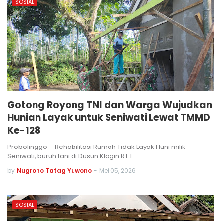
SOSIAL
Gotong Royong TNI dan Warga Wujudkan
Hunian Layak untuk Seniwati Lewat TMMD
Ke-128
Probolinggo – Rehabilitasi Rumah Tidak Layak Huni milik
Seniwati, buruh tani di Dusun Klagin RT 1…
by
Nugroho Tatag Yuwono
-
Mei 05, 2026
SOSIAL