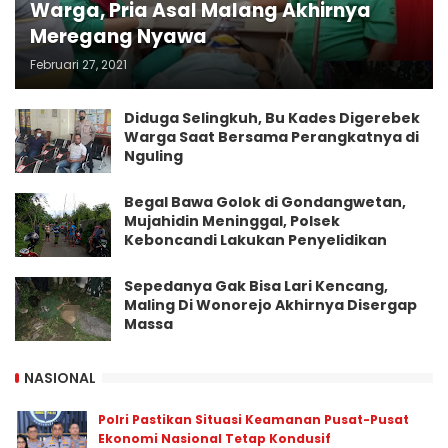
Warga, Pria Asal Malang Akhirnya
Meregang Nyawa
Februari 27, 2021
Diduga Selingkuh, Bu Kades Digerebek
Warga Saat Bersama Perangkatnya di
Nguling
Begal Bawa Golok di Gondangwetan,
Mujahidin Meninggal, Polsek
Keboncandi Lakukan Penyelidikan
Sepedanya Gak Bisa Lari Kencang,
Maling Di Wonorejo Akhirnya Disergap
Massa
NASIONAL
Polri Pastikan Situasi Keamanan Pusat-Pusat
Ekonomi Nasional Tetap Kondusif