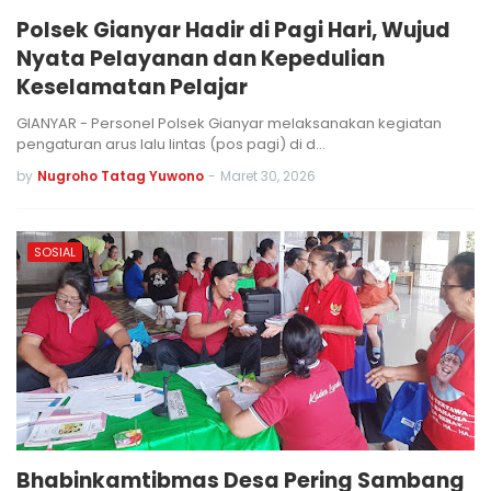
Polsek Gianyar Hadir di Pagi Hari, Wujud
Nyata Pelayanan dan Kepedulian
Keselamatan Pelajar
GIANYAR - Personel Polsek Gianyar melaksanakan kegiatan
pengaturan arus lalu lintas (pos pagi) di d…
by
Nugroho Tatag Yuwono
-
Maret 30, 2026
SOSIAL
Bhabinkamtibmas Desa Pering Sambang