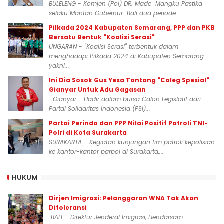
BULELENG - Komjen (Pol) DR. Made Mangku Pastika
selaku Mantan Gubernur Bali dua periode...
Pilkada 2024 Kabupaten Semarang, PPP dan PKB
Bersatu Bentuk "Koalisi Serasi"
UNGARAN - "Koalisi Serasi" terbentuk dalam
menghadapi Pilkada 2024 di Kabupaten Semarang
yakni...
Ini Dia Sosok Gus Yesa Tantang "Caleg Spesial"
Gianyar Untuk Adu Gagasan
Gianyar - Hadir dalam bursa Calon Legislatif dari
Partai Solidaritas Indonesia (PSI)...
Partai Perindo dan PPP Nilai Positif Patroli TNI-
Polri di Kota Surakarta
SURAKARTA - Kegiatan kunjungan tim patroli kepolisian
ke kantor-kantor parpol di Surakarta,...
HUKUM
Dirjen Imigrasi: Pelanggaran WNA Tak Akan
Ditoleransi
BALI – Direktur Jenderal Imigrasi, Hendarsam