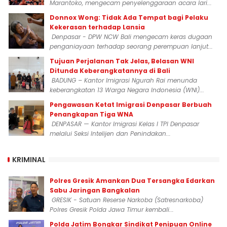
Marantoko, mengecam penyelenggaraan acara lari...
Donnox Wong: Tidak Ada Tempat bagi Pelaku
Kekerasan terhadap Lansia
Denpasar - DPW NCW Bali mengecam keras dugaan
penganiayaan terhadap seorang perempuan lanjut...
Tujuan Perjalanan Tak Jelas, Belasan WNI
Ditunda Keberangkatannya di Bali
BADUNG – Kantor Imigrasi Ngurah Rai menunda
keberangkatan 13 Warga Negara Indonesia (WNI)...
Pengawasan Ketat Imigrasi Denpasar Berbuah
Penangkapan Tiga WNA
DENPASAR — Kantor Imigrasi Kelas I TPI Denpasar
melalui Seksi Intelijen dan Penindakan...
KRIMINAL
Polres Gresik Amankan Dua Tersangka Edarkan
Sabu Jaringan Bangkalan
GRESIK - Satuan Reserse Narkoba (Satresnarkoba)
Polres Gresik Polda Jawa Timur kembali...
Polda Jatim Bongkar Sindikat Penipuan Online