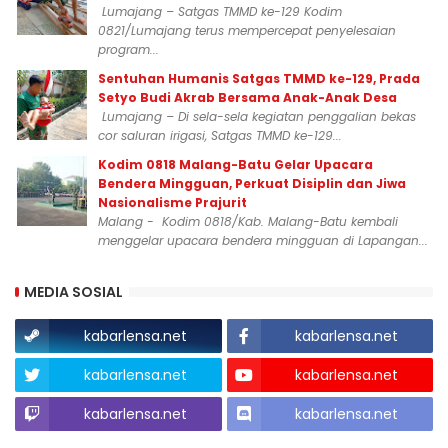
Lumajang – Satgas TMMD ke-129 Kodim
0821/Lumajang terus mempercepat penyelesaian
program...
Sentuhan Humanis Satgas TMMD ke-129, Prada
Setyo Budi Akrab Bersama Anak-Anak Desa
Lumajang – Di sela-sela kegiatan penggalian bekas
cor saluran irigasi, Satgas TMMD ke-129...
Kodim 0818 Malang-Batu Gelar Upacara
Bendera Mingguan, Perkuat Disiplin dan Jiwa
Nasionalisme Prajurit
Malang - Kodim 0818/Kab. Malang-Batu kembali
menggelar upacara bendera mingguan di Lapangan...
MEDIA SOSIAL
kabarlensa.net
kabarlensa.net
kabarlensa.net
kabarlensa.net
kabarlensa.net
kabarlensa.net