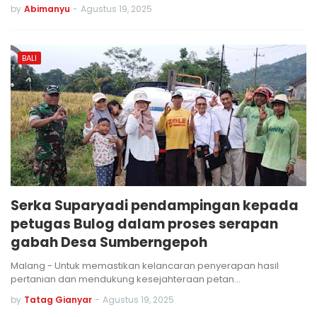
by
Abimanyu
-
Agustus 19, 2025
BALI
Serka Suparyadi pendampingan kepada
petugas Bulog dalam proses serapan
gabah Desa Sumberngepoh
Malang - Untuk memastikan kelancaran penyerapan hasil
pertanian dan mendukung kesejahteraan petan…
by
Tatag Gianyar
-
Agustus 19, 2025