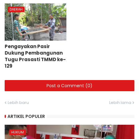
DAERAH
Pengayakan Pasir
Dukung Pembangunan
Tugu Prasasti TMMD ke-
129
Post a Comment (0)
Lebih baru
Lebih lama
ARTIKEL POPULER
HUKUM