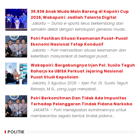
35.936 Anak Muda Main Bareng di Kapolri Cup
2026, Wakapolri: Jadilah Talenta Digital
Jakarta — Dunia e-sports terus berkembang dan
semakin dekat dengan kehidupan generasi muda....
Polri Pastikan Situasi Keamanan Pusat-Pusat
Ekonomi Nasional Tetap Kondusif
Jakarta – Polri memastikan situasi keamanan dan
ketertiban masyarakat di berbagai pusat...
Wakapolri: Bergabungnya Irjen Pol. Susilo Teguh
Raharjo ke UBISA Perkuat Jejaring Nasional
Pusat Studi Kepolisian
Jakarta, 3 Agustus 2026 – Irjen Pol. Dr. Susilo Teguh
Raharjo, M.Si., yang juga menjabat...
Polri Berkomitmen Dan Tidak Ada Impunitas
Terhadap Pelanggaran Tindak Pidana Narkoba
JAKARTA – Polri menegaskan komitmennya untuk
memberantas segala bentuk tindak pidana...
POLITIK