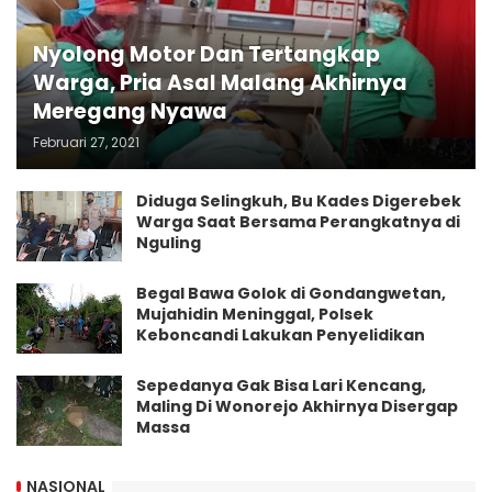
Nyolong Motor Dan Tertangkap
Warga, Pria Asal Malang Akhirnya
Meregang Nyawa
Februari 27, 2021
Diduga Selingkuh, Bu Kades Digerebek
Warga Saat Bersama Perangkatnya di
Nguling
Begal Bawa Golok di Gondangwetan,
Mujahidin Meninggal, Polsek
Keboncandi Lakukan Penyelidikan
Sepedanya Gak Bisa Lari Kencang,
Maling Di Wonorejo Akhirnya Disergap
Massa
NASIONAL