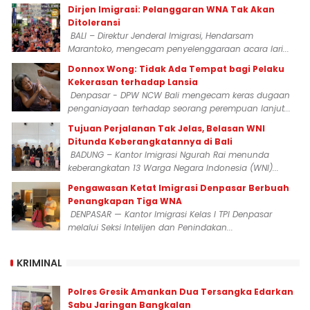
Dirjen Imigrasi: Pelanggaran WNA Tak Akan
Ditoleransi
BALI – Direktur Jenderal Imigrasi, Hendarsam
Marantoko, mengecam penyelenggaraan acara lari...
Donnox Wong: Tidak Ada Tempat bagi Pelaku
Kekerasan terhadap Lansia
Denpasar - DPW NCW Bali mengecam keras dugaan
penganiayaan terhadap seorang perempuan lanjut...
Tujuan Perjalanan Tak Jelas, Belasan WNI
Ditunda Keberangkatannya di Bali
BADUNG – Kantor Imigrasi Ngurah Rai menunda
keberangkatan 13 Warga Negara Indonesia (WNI)...
Pengawasan Ketat Imigrasi Denpasar Berbuah
Penangkapan Tiga WNA
DENPASAR — Kantor Imigrasi Kelas I TPI Denpasar
melalui Seksi Intelijen dan Penindakan...
KRIMINAL
Polres Gresik Amankan Dua Tersangka Edarkan
Sabu Jaringan Bangkalan