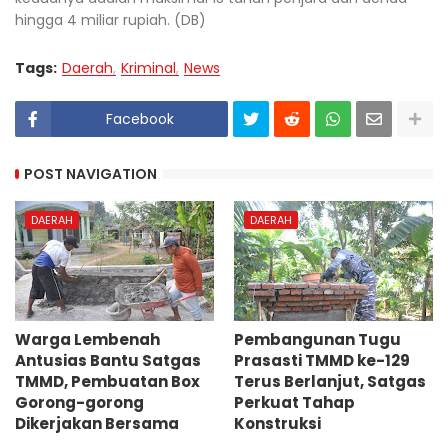
hingga 4 miliar rupiah. (DB)
Tags:
Daerah
Kriminal
News
Facebook
POST NAVIGATION
DAERAH
DAERAH
Warga Lembenah
Pembangunan Tugu
Antusias Bantu Satgas
Prasasti TMMD ke-129
TMMD, Pembuatan Box
Terus Berlanjut, Satgas
Gorong-gorong
Perkuat Tahap
Dikerjakan Bersama
Konstruksi