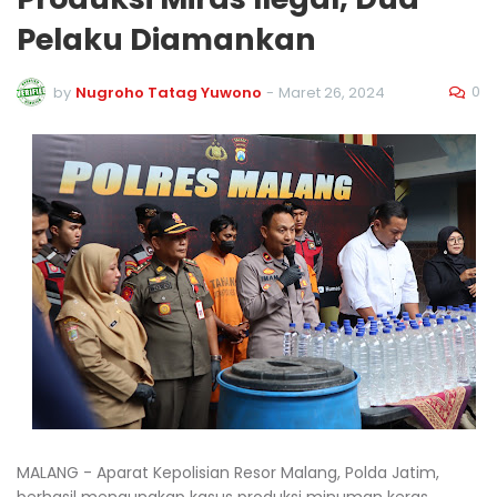
Pelaku Diamankan
0
by
Nugroho Tatag Yuwono
-
Maret 26, 2024
MALANG - Aparat Kepolisian Resor Malang, Polda Jatim,