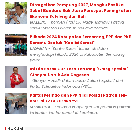
Ditargetkan Rampung 2027, Mangku Pastika
Sebut Bandara Bali Utara Percepat Peningkatan
Ekonomi Buleleng dan Bali
BULELENG - Komjen (Pol) DR. Made Mangku Pastika
selaku Mantan Gubernur Bali dua periode...
Pilkada 2024 Kabupaten Semarang, PPP dan PKB
Bersatu Bentuk "Koalisi Serasi"
UNGARAN - "Koalisi Serasi" terbentuk dalam
menghadapi Pilkada 2024 di Kabupaten Semarang
yakni...
Ini Dia Sosok Gus Yesa Tantang "Caleg Spesial"
Gianyar Untuk Adu Gagasan
Gianyar - Hadir dalam bursa Calon Legislatif dari
Partai Solidaritas Indonesia (PSI)...
Partai Perindo dan PPP Nilai Positif Patroli TNI-
Polri di Kota Surakarta
SURAKARTA - Kegiatan kunjungan tim patroli kepolisian
ke kantor-kantor parpol di Surakarta,...
HUKUM